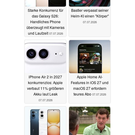
Starke Konkurrenz für
Bastler verpasst seiner
das Galaxy S26:
Heim-KI einen "Körper"
Handliches Phone
07.07.2026
überzeugt mit Kameras
und Laufzeit
07.07.2026
iPhone Air 2 in 2027
Apple Home AI-
konkurrenzlos: Apple
Features in iOS 27 und
verbaut 11% größeren
macOS 27 erfordern
Akku laut Leak
teures Abo
07.07.2026
07.07.2026