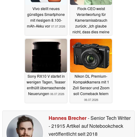
Vivo stellt neues
Flock-CEO weist
günstiges Smartphone
Verantwortung für
mit riesigem 8.100-
Kameramissbrauch
mAh-Akku vor
zurück: „Ich glaube
07.07.2026
nicht, dass dies meine
Aufgabe ist“
07.07.2026
Sony RX10 V startet in
Nikon DL Premium-
wenigen Tagen, Teaser
Kompaktkamera mit 1
enthüllt überraschende
Zoll Sensor und Zoom
Neuerungen
soll Comeback feiern
06.07.2026
06.07.2026
Hannes Brecher
- Senior Tech Writer
- 21915 Artikel auf Notebookcheck
veröffentlicht
seit 2018