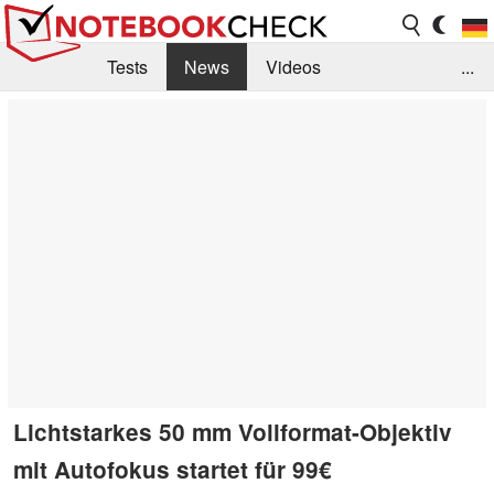
Tests
News
Videos
...
Benchmarks & Tech
Externe Tests
Kaufberatung
Deals
Suche
Jobs
Forum
Lichtstarkes 50 mm Vollformat-Objektiv
mit Autofokus startet für 99€