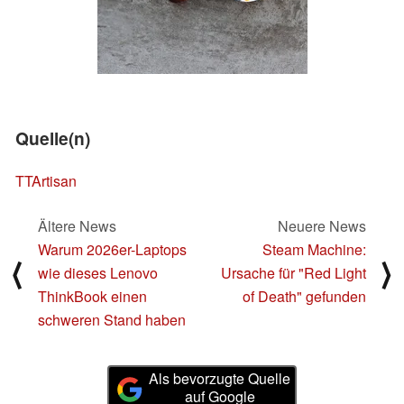
Quelle(n)
TTArtisan
Ältere News
Neuere News
Warum 2026er-Laptops
Steam Machine:
⟨
⟩
wie dieses Lenovo
Ursache für "Red Light
ThinkBook einen
of Death" gefunden
schweren Stand haben
Als bevorzugte Quelle
auf Google