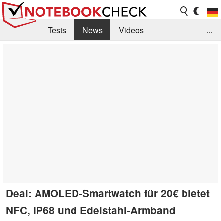
Tests
News
Videos
...
Benchmarks & Tech
Externe Tests
Kaufberatung
Deals
Suche
Jobs
Forum
Deal: AMOLED-Smartwatch für 20€ bietet
NFC, IP68 und Edelstahl-Armband