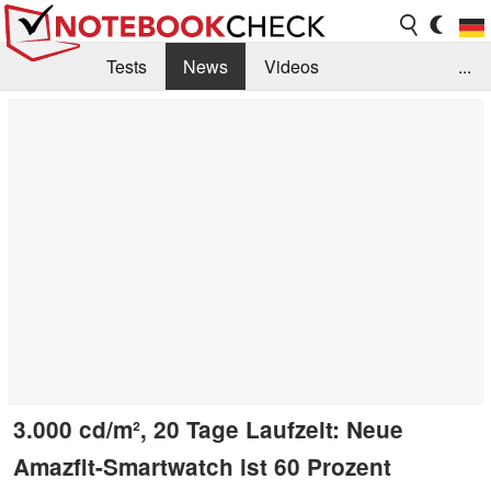
Tests
News
Videos
...
Benchmarks & Tech
Externe Tests
Kaufberatung
Deals
Suche
Jobs
Forum
3.000 cd/m², 20 Tage Laufzeit: Neue
Amazfit-Smartwatch ist 60 Prozent