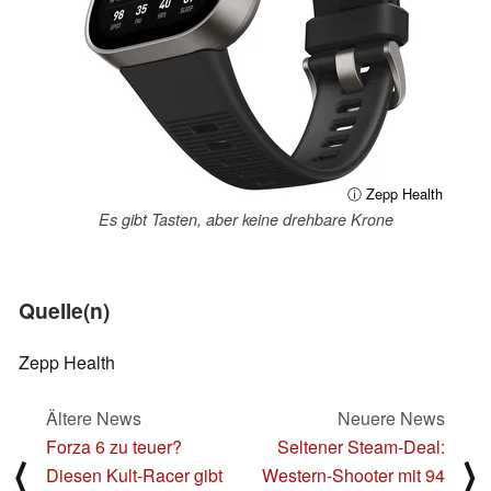
ⓘ Zepp Health
Es gibt Tasten, aber keine drehbare Krone
Quelle(n)
Zepp Health
Ältere News
Neuere News
Forza 6 zu teuer?
Seltener Steam-Deal:
⟨
⟩
Diesen Kult-Racer gibt
Western-Shooter mit 94