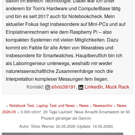
davon im Bereich Technologie. Dabei war ich unter
anderem für Tom's Hardware und ComputerBase tätig
und bin es seit 2017 auch für Notebookcheck. Mein
aktueller Fokus liegt insbesondere auf Mini-PCs und auf
Einplatinenrechnern wie dem Raspberry Pi – also
kompakten Systemen mit vielen Möglichkeiten. Dazu
kommt ein Faible für alle Arten von Wearables und
insbesondere für Smartwatches. Hauptberuflich bin ich
als Laboringenieur unterwegs, weshalb mir weder
naturwissenschaftliche Zusammenhänge noch die
Interpretation komplexer Messungen fern liegen.
Kontakt:
silvio39191
,
LinkedIn
,
Muck Rack
>
Notebook Test, Laptop Test und News
>
News
>
Newsarchiv
>
News
2026-05
> 3.000 cd/m², 20 Tage Laufzeit: Neue Amazfit-Smartwatch ist 60
Prozent günstiger als Garmin
Autor: Silvio Werner, 20.05.2026 (Update: 19.05.2026)