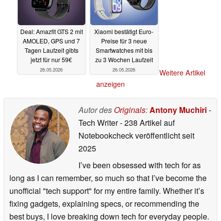
Deal: Amazfit GTS 2 mit
Xiaomi bestätigt Euro-
AMOLED, GPS und 7
Preise für 3 neue
Tagen Laufzeit gibts
Smartwatches mit bis
jetzt für nur 59€
zu 3 Wochen Laufzeit
26.05.2026
26.05.2026
Weitere Artikel
anzeigen
Autor des
Originals
:
Antony Muchiri
-
Tech Writer
- 238 Artikel auf
Notebookcheck veröffentlicht
seit
2025
I’ve been obsessed with tech for as
long as I can remember, so much so that I’ve become the
unofficial "tech support" for my entire family. Whether it’s
fixing gadgets, explaining specs, or recommending the
best buys, I love breaking down tech for everyday people.