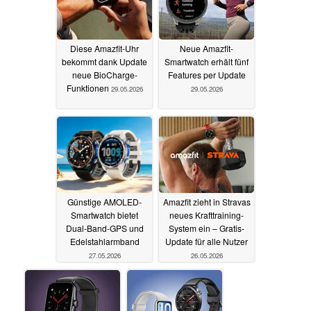
Diese Amazfit-Uhr
Neue Amazfit-
bekommt dank Update
Smartwatch erhält fünf
neue BioCharge-
Features per Update
Funktionen
29.05.2026
29.05.2026
Günstige AMOLED-
Amazfit zieht in Stravas
Smartwatch bietet
neues Krafttraining-
Dual-Band-GPS und
System ein – Gratis-
Edelstahlarmband
Update für alle Nutzer
27.05.2026
26.05.2026