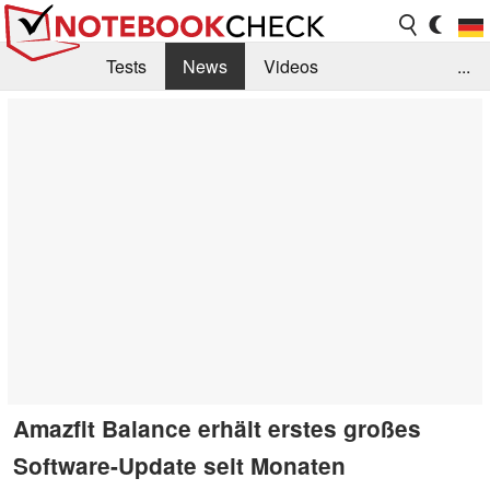
Tests
News
Videos
...
Benchmarks & Tech
Externe Tests
Kaufberatung
Deals
Suche
Jobs
Forum
Amazfit Balance erhält erstes großes
Software-Update seit Monaten