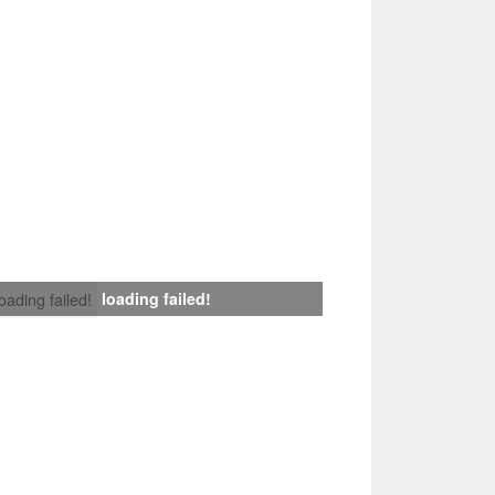
loading failed!
loading failed!