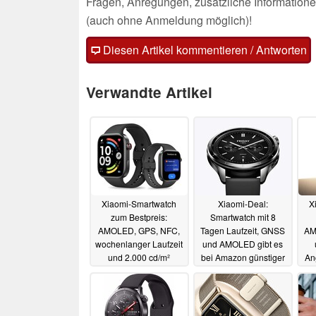
Fragen, Anregungen, zusätzliche Informatione
(auch ohne Anmeldung möglich)!
Diesen Artikel kommentieren / Antworten
Verwandte Artikel
Xiaomi-Smartwatch
Xiaomi-Deal:
X
zum Bestpreis:
Smartwatch mit 8
AMOLED, GPS, NFC,
Tagen Laufzeit, GNSS
AM
wochenlanger Laufzeit
und AMOLED gibt es
und 2.000 cd/m²
bei Amazon günstiger
An
21.07.2026
12.07.2026