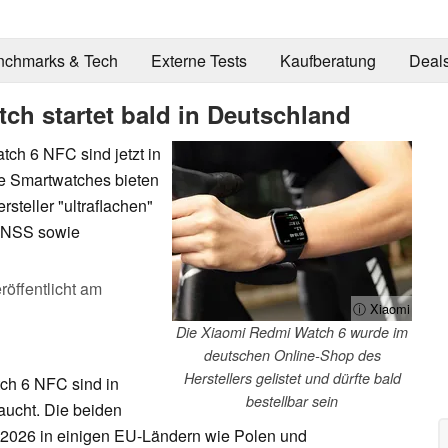
nchmarks & Tech
Externe Tests
Kaufberatung
Deal
ch startet bald in Deutschland
ch 6 NFC sind jetzt in
ie Smartwatches bieten
teller "ultraflachen"
GNSS sowie
röffentlicht am
ⓘ Xiaomi
Die Xiaomi Redmi Watch 6 wurde im
deutschen Online-Shop des
Herstellers gelistet und dürfte bald
ch 6 NFC sind in
bestellbar sein
aucht. Die beiden
 2026 in einigen EU-Ländern wie Polen und