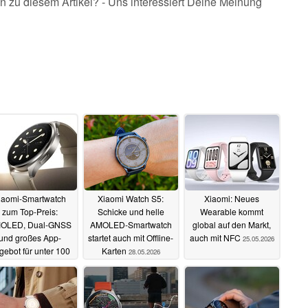
n zu diesem Artikel? - Uns interessiert Deine Meinung
iaomi-Smartwatch
Xiaomi Watch S5:
Xiaomi: Neues
zum Top-Preis:
Schicke und helle
Wearable kommt
OLED, Dual-GNSS
AMOLED-Smartwatch
global auf den Markt,
und großes App-
startet auch mit Offline-
auch mit NFC
25.05.2026
gebot für unter 100
Karten
28.05.2026
Euro
26.06.2026