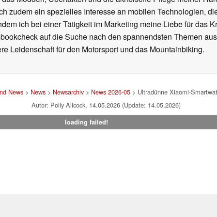
ich zudem ein spezielles Interesse an mobilen Technologien, di
hdem ich bei einer Tätigkeit im Marketing meine Liebe für das 
ebookcheck auf die Suche nach den spannendsten Themen aus d
e Leidenschaft für den Motorsport und das Mountainbiking.
und News
>
News
>
Newsarchiv
>
News 2026-05
> Ultradünne Xiaomi-Smartwatc
Autor: Polly Allcock, 14.05.2026 (Update: 14.05.2026)
loading failed!
um
|
Team
|
Datenschutz
|
Kontakt
|
Cookie Einstellungen
| 04.08
en Affiliate-Link kann Notebookcheck eine Vergütung erhalten. Vielen Dank für