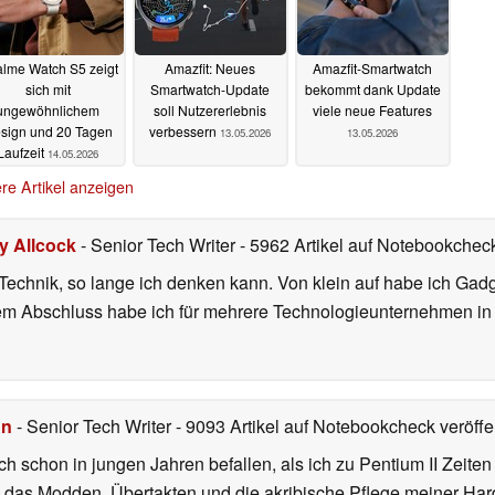
lme Watch S5 zeigt
Amazfit: Neues
Amazfit-Smartwatch
sich mit
Smartwatch-Update
bekommt dank Update
ungewöhnlichem
soll Nutzererlebnis
viele neue Features
sign und 20 Tagen
verbessern
13.05.2026
13.05.2026
Laufzeit
14.05.2026
re Artikel anzeigen
ly Allcock
- Senior Tech Writer
- 5962 Artikel auf Notebookcheck
r Technik, so lange ich denken kann. Von klein auf habe ich Gad
nem Abschluss habe ich für mehrere Technologieunternehmen i
hn
- Senior Tech Writer
- 9093 Artikel auf Notebookcheck veröffen
ch schon in jungen Jahren befallen, als ich zu Pentium II Zeite
h das Modden, Übertakten und die akribische Pflege meiner Ha