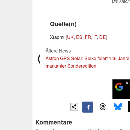
Die Xiao
Quelle(n)
Xiaomi (
UK
,
ES
,
FR
,
IT
,
DE
)
Ältere News
⟨
Astron GPS Solar: Seiko feiert 145 Jahre
markanter Sonderedition
Al
Kommentare