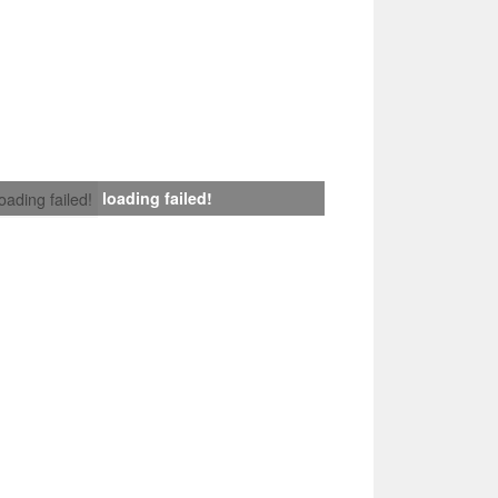
loading failed!
loading failed!