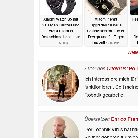
Xiaomi Watch S5 mit
Xiaomi nennt
Rea
21 Tagen Laufzeit und
Upgrades für neue
AMOLED ist in
Smartwatch mit Luxus-
Deutschland bestellbar
Design und 21 Tagen
De
Laufzeit
24.05.2026
15.05.2026
Weite
Autor des
Originals
:
Pol
Ich interessiere mich fü
funktionieren. Seit mei
Robotik gearbeitet.
Übersetzer:
Enrico Fra
Der Technik-Virus hat mi
Seither gehören für mic