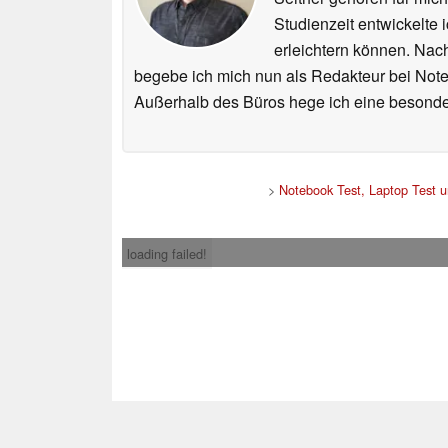
Studienzeit entwickelte 
erleichtern können. Nac
begebe ich mich nun als Redakteur bei Not
Außerhalb des Büros hege ich eine besonder
>
Notebook Test, Laptop Test 
loading failed!
Impress
* Beim Kauf über ein