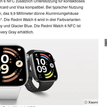
h 6 NFC zusätzlich Unterstützung für kontaktloses
rcard und Visa kompatibel. Bei typischer Nutzung
en, das 9,9 Millimeter dünne Aluminiumgehäuse
ch". Die Redmi Watch 6 wird in drei Farbvarianten
ay und Glacier Blue. Die Redmi Watch 6 NFC ist
very Gray erhältlich.
ⓘ Xiaomi