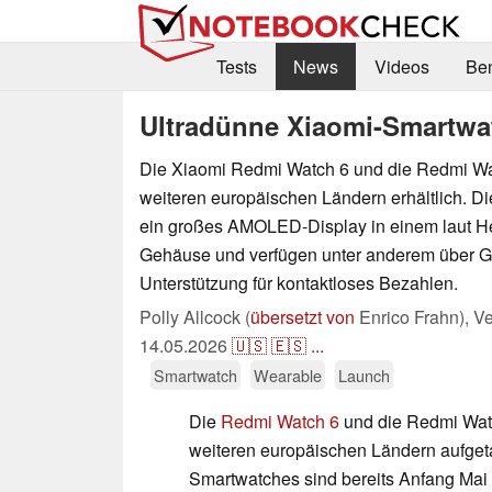
Tests
News
Videos
Be
Ultradünne Xiaomi-Smartwat
Die Xiaomi Redmi Watch 6 und die Redmi Wat
weiteren europäischen Ländern erhältlich. D
ein großes AMOLED-Display in einem laut Hers
Gehäuse und verfügen unter anderem über 
Unterstützung für kontaktloses Bezahlen.
Polly Allcock (
übersetzt von
Enrico Frahn),
Ve
14.05.2026
🇺🇸
🇪🇸
...
Smartwatch
Wearable
Launch
Die
Redmi Watch 6
und die Redmi Wat
weiteren europäischen Ländern aufget
Smartwatches sind bereits Anfang Mai