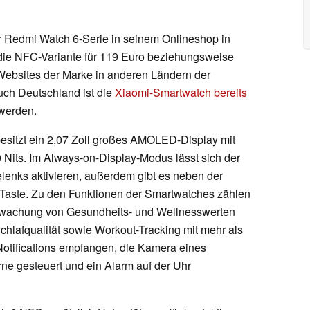
r Redmi Watch 6-Serie in seinem Onlineshop in
die NFC-Variante für 119 Euro beziehungsweise
ebsites der Marke in anderen Ländern der
uch Deutschland ist die
Xiaomi-Smartwatch bereits
 werden.
esitzt ein 2,07 Zoll großes AMOLED-Display mit
00 Nits. Im Always-on-Display-Modus lässt sich der
enks aktivieren, außerdem gibt es neben der
Taste. Zu den Funktionen der Smartwatches zählen
wachung von Gesundheits- und Wellnesswerten
chlafqualität sowie Workout-Tracking mit mehr als
tifications empfangen, die Kamera eines
e gesteuert und ein Alarm auf der Uhr