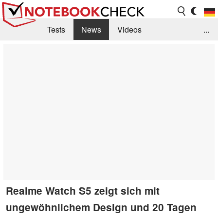
Tests
News
Videos
...
Benchmarks & Tech
Externe Tests
Kaufberatung
Deals
Suche
Jobs
Forum
Realme Watch S5 zeigt sich mit
ungewöhnlichem Design und 20 Tagen