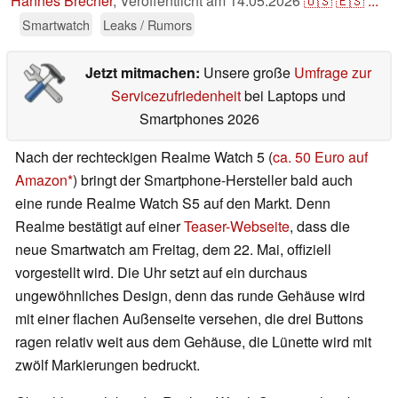
Hannes Brecher
,
Veröffentlicht am
14.05.2026
🇺🇸
🇪🇸
...
Smartwatch
Leaks / Rumors
Jetzt mitmachen:
Unsere große
Umfrage zur
Servicezufriedenheit
bei Laptops und
Smartphones 2026
Nach der rechteckigen Realme Watch 5 (
ca. 50 Euro auf
Amazon
) bringt der Smartphone-Hersteller bald auch
eine runde Realme Watch S5 auf den Markt. Denn
Realme bestätigt auf einer
Teaser-Webseite
, dass die
neue Smartwatch am Freitag, dem 22. Mai, offiziell
vorgestellt wird. Die Uhr setzt auf ein durchaus
ungewöhnliches Design, denn das runde Gehäuse wird
mit einer flachen Außenseite versehen, die drei Buttons
ragen relativ weit aus dem Gehäuse, die Lünette wird mit
zwölf Markierungen bedruckt.