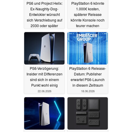
PS6 und Project Helix:
PlayStation 6 könnte
Ex-Naughty-Dog-
1.000€ kosten,
Entwickler wünscht
späterer Release
sich Verschiebung auf
könnte Konsole noch
2030 oder später
teurer machen
30.06.2026
28.06.2026
PS6-Verzögerung:
PlayStation 6 Release-
Insider mit Differenzen
Datum: Publisher
sind sich in einem
erwartet PS6-Launch
Punkt wohl einig
in diesem Zeitraum
22.06.2026
18.06.2026