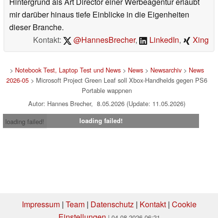
Hintergrund als Art Director einer Werbeagentur erlaubt
mir darüber hinaus tiefe Einblicke in die Eigenheiten
dieser Branche.
Kontakt:
@HannesBrecher
,
LinkedIn
,
Xing
>
Notebook Test, Laptop Test und News
>
News
>
Newsarchiv
>
News
2026-05
> Microsoft Project Green Leaf soll Xbox-Handhelds gegen PS6
Portable wappnen
Autor: Hannes Brecher, 8.05.2026 (Update: 11.05.2026)
loading failed!
loading failed!
Impressum
|
Team
|
Datenschutz
|
Kontakt
|
Cookie
Einstellungen
| 04.08.2026 06:21