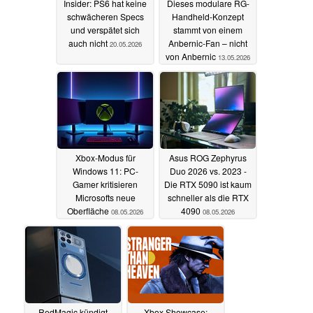
Insider: PS6 hat keine
Dieses modulare RG-
schwächeren Specs
Handheld-Konzept
und verspätet sich
stammt von einem
auch nicht
Anbernic-Fan – nicht
20.05.2026
von Anbernic
13.05.2026
Xbox-Modus für
Asus ROG Zephyrus
Windows 11: PC-
Duo 2026 vs. 2023 -
Gamer kritisieren
Die RTX 5090 ist kaum
Microsofts neue
schneller als die RTX
Oberfläche
4090
08.05.2026
08.05.2026
RedMagic kündigt
Xbox Showcase: