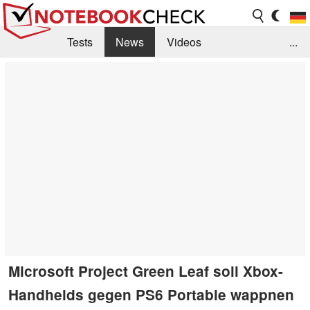
Tests
News
Videos
...
Benchmarks & Tech
Externe Tests
Kaufberatung
Deals
Suche
Jobs
Forum
Microsoft Project Green Leaf soll Xbox-
Handhelds gegen PS6 Portable wappnen