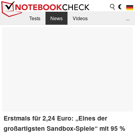
Tests
News
Videos
...
Benchmarks & Tech
Externe Tests
Kaufberatung
Deals
Suche
Jobs
Forum
Erstmals für 2,24 Euro: „Eines der
großartigsten Sandbox-Spiele“ mit 95 %