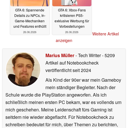
GTA 6: Spannende
GTA 6: Xbox-Fans
Details zu NPCs, In-
kritisieren PS5-
Game-Mechaniken
exklusive Werbung für
und Features enthüllt
Vorbestellungen
26.06.2026
26.06.2026
Weitere Artikel
anzeigen
Marius Müller
- Tech Writer
- 5209
Artikel auf Notebookcheck
veröffentlicht
seit 2024
Als Kind der 90er war mein Gameboy
mein ständiger Begleiter. Nach der
Schule wurde die PlayStation angeworfen. Als ich
schließlich meinen ersten PC bekam, war es vollends um
mich geschehen. Meine Leidenschaft fürs Gaming ist
seitdem nie wieder abgeflacht. Für Notebookcheck zu
schreiben bedeutet für mich, über Themen zu berichten,