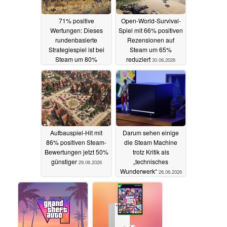
71% positive
Open-World-Survival-
Wertungen: Dieses
Spiel mit 66% positiven
rundenbasierte
Rezensionen auf
Strategiespiel ist bei
Steam um 65%
Steam um 80%
reduziert
30.06.2026
reduziert
01.07.2026
Aufbauspiel-Hit mit
Darum sehen einige
86% positiven Steam-
die Steam Machine
Bewertungen jetzt 50%
trotz Kritik als
günstiger
„technisches
29.06.2026
Wunderwerk“
26.06.2026