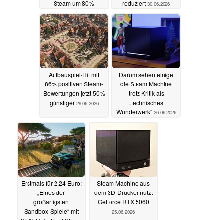
Steam um 80%
reduziert
30.06.2026
reduziert
01.07.2026
Aufbauspiel-Hit mit
Darum sehen einige
86% positiven Steam-
die Steam Machine
Bewertungen jetzt 50%
trotz Kritik als
günstiger
„technisches
29.06.2026
Wunderwerk“
26.06.2026
Erstmals für 2,24 Euro:
Steam Machine aus
„Eines der
dem 3D-Drucker nutzt
großartigsten
GeForce RTX 5060
Sandbox-Spiele“ mit
25.06.2026