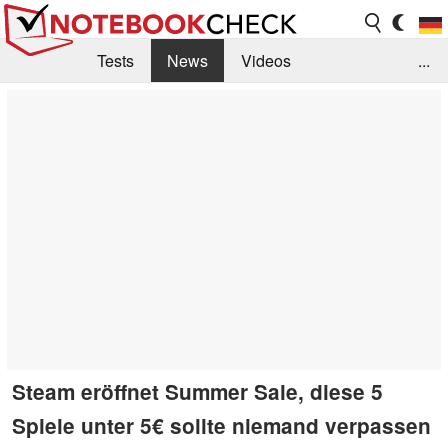
Tests
News
Videos
...
Benchmarks & Tech
Externe Tests
Kaufberatung
Deals
Suche
Jobs
Forum
Steam eröffnet Summer Sale, diese 5
Spiele unter 5€ sollte niemand verpassen