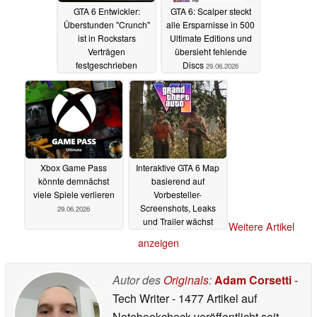
GTA 6 Entwickler:
GTA 6: Scalper steckt
Überstunden "Crunch"
alle Ersparnisse in 500
ist in Rockstars
Ultimate Editions und
Verträgen
übersieht fehlende
festgeschrieben
Discs
29.06.2026
06.07.2026
Xbox Game Pass
Interaktive GTA 6 Map
könnte demnächst
basierend auf
viele Spiele verlieren
Vorbesteller-
Screenshots, Leaks
29.06.2026
und Trailer wächst
Weitere Artikel
29.06.2026
anzeigen
Autor des
Originals
:
Adam Corsetti
-
Tech Writer
- 1477 Artikel auf
Notebookcheck veröffentlicht
seit