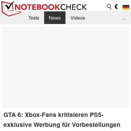
Tests
News
Videos
...
Benchmarks & Tech
Externe Tests
Kaufberatung
Deals
Suche
Jobs
Forum
GTA 6: Xbox-Fans kritisieren PS5-
exklusive Werbung für Vorbestellungen