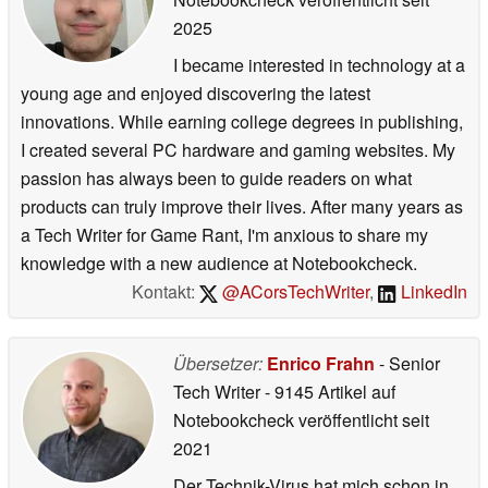
2025
I became interested in technology at a
young age and enjoyed discovering the latest
innovations. While earning college degrees in publishing,
I created several PC hardware and gaming websites. My
passion has always been to guide readers on what
products can truly improve their lives. After many years as
a Tech Writer for Game Rant, I'm anxious to share my
knowledge with a new audience at Notebookcheck.
Kontakt:
@ACorsTechWriter
,
LinkedIn
Übersetzer:
Enrico Frahn
- Senior
Tech Writer
- 9145 Artikel auf
Notebookcheck veröffentlicht
seit
2021
Der Technik-Virus hat mich schon in