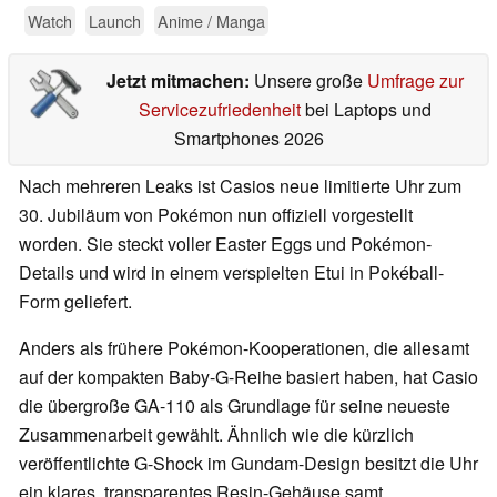
Watch
Launch
Anime / Manga
Jetzt mitmachen:
Unsere große
Umfrage zur
Servicezufriedenheit
bei Laptops und
Smartphones 2026
Nach mehreren Leaks ist Casios neue limitierte Uhr zum
30. Jubiläum von Pokémon nun offiziell vorgestellt
worden. Sie steckt voller Easter Eggs und Pokémon-
Details und wird in einem verspielten Etui in Pokéball-
Form geliefert.
Anders als frühere Pokémon-Kooperationen, die allesamt
auf der kompakten Baby-G-Reihe basiert haben, hat Casio
die übergroße GA-110 als Grundlage für seine neueste
Zusammenarbeit gewählt. Ähnlich wie die kürzlich
veröffentlichte G-Shock im Gundam-Design besitzt die Uhr
ein klares, transparentes Resin-Gehäuse samt