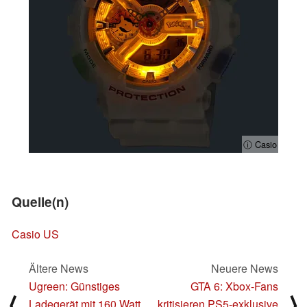
ⓘ Casio
Quelle(n)
Casio US
Ältere News
Neuere News
Ugreen: Günstiges
GTA 6: Xbox-Fans
⟨
⟩
Ladegerät mit 160 Watt
kritisieren PS5-exklusive