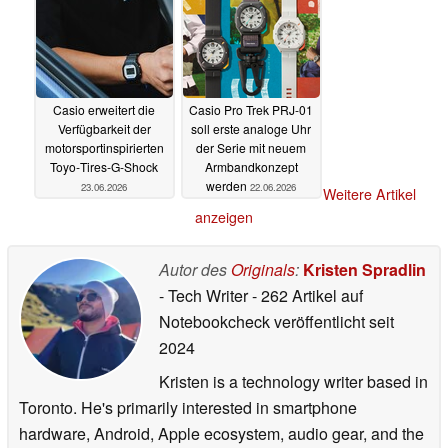
Casio erweitert die
Casio Pro Trek PRJ-01
Verfügbarkeit der
soll erste analoge Uhr
motorsportinspirierten
der Serie mit neuem
Toyo‑Tires‑G‑Shock
Armbandkonzept
werden
23.06.2026
22.06.2026
Weitere Artikel
anzeigen
Autor des
Originals
:
Kristen Spradlin
- Tech Writer
- 262 Artikel auf
Notebookcheck veröffentlicht
seit
2024
Kristen is a technology writer based in
Toronto. He's primarily interested in smartphone
hardware, Android, Apple ecosystem, audio gear, and the