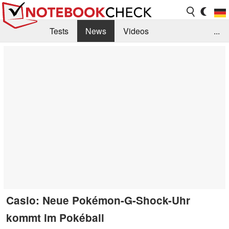
Tests
News
Videos
...
Benchmarks & Tech
Externe Tests
Kaufberatung
Deals
Suche
Jobs
Forum
Casio: Neue Pokémon-G-Shock-Uhr
kommt im Pokéball