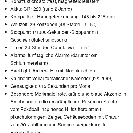
Konstruktion: stoßfest, magnetfeldresistent
Akku: CR1220 (rund 2 Jahre)
Kompatibler Handgelenkumfang: 145 bis 215 mm
Weltzeit: 29 Zeitzonen (48 Städte + UTC)
Stoppuhr: 1/1000-Sekunden-Stoppuhr mit
Geschwindigkeitsmessung
Timer: 24-Stunden-Countdown-Timer
Alarme: fünf tägliche Alarme (darunter ein
Schlummeralarm)
Backlight: Amber-LED mit Nachleuchten
Kalender: Vollautomatischer Kalender (bis 2099)
Genauigkeit: ±15 Sekunden pro Monat
Besondere Merkmale: rote, grüne und blaue Akzente in
Anlehnung an die ursprünglichen Pokémon-Spiele,
vom Pokéball inspiriertes Hilfszifferblatt mit
pikachuförmigem Zeiger, Gehäuseboden mit Gravur
zum 30. Jubiläum und Sammlerverpackung in
Pokéball-Form