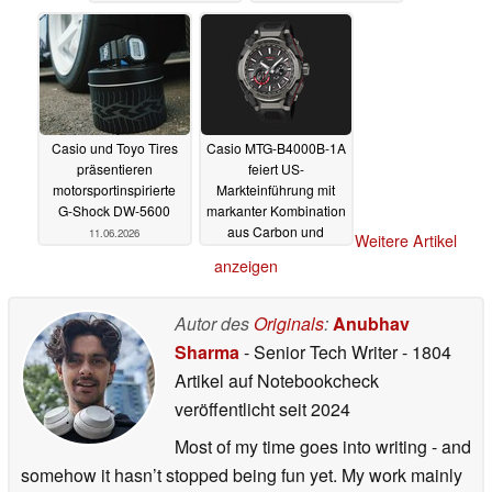
Casio und Toyo Tires
Casio MTG-B4000B-1A
präsentieren
feiert US-
motorsportinspirierte
Markteinführung mit
G-Shock DW-5600
markanter Kombination
aus Carbon und
11.06.2026
Weitere Artikel
Edelstahl
10.06.2026
anzeigen
Autor des
Originals
:
Anubhav
Sharma
- Senior Tech Writer
- 1804
Artikel auf Notebookcheck
veröffentlicht
seit 2024
Most of my time goes into writing - and
somehow it hasn’t stopped being fun yet. My work mainly