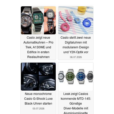
Casio zeigt neue
Casio stellt zwei neue
Automatikuhren – Pro
Digitaluhren mit
Trek, A130WE und
modularem Design
Edifice in ersten
und Y2K-Optik vor
Realaufnahmen
06.07.2026
07.07.2026
Neue monochrome
Leak zeigt Casios
Casio G-Shock Luxe
kommende MTD‑145:
Black-Uhren starten
Günstige
Diver‑Modelle mit
03.07.2026
Aluminiumlünette