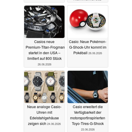
26.06.2026
Casios neue
Casio: Neue Pokémon-
Premium‑Titan‑Frogman
G-Shock-Uhr kommt im
startet in den USA –
Pokéball
26.06.2026
limitiert auf 800 Stück
26.06.2026
Neue analoge Casio-
Casio erweitert die
Uhren mit
Verfügbarkeit der
Edelstahlgehäuse
motorsportinspirierten
zeigen sich
Toyo‑Tires‑G‑Shock
24.06.2026
23.06.2026