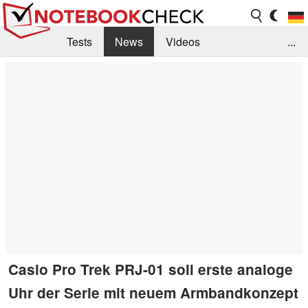
Tests
News
Videos
...
Benchmarks & Tech
Externe Tests
Kaufberatung
Deals
Suche
Jobs
Forum
Casio Pro Trek PRJ-01 soll erste analoge
Uhr der Serie mit neuem Armbandkonzept