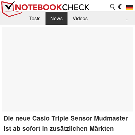
Tests
News
Videos
...
Benchmarks & Tech
Externe Tests
Kaufberatung
Deals
Suche
Jobs
Forum
Die neue Casio Triple Sensor Mudmaster
ist ab sofort in zusätzlichen Märkten