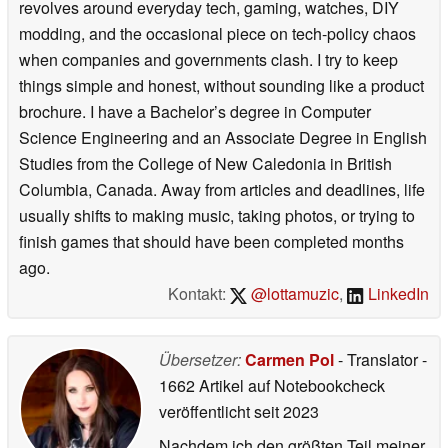
revolves around everyday tech, gaming, watches, DIY
modding, and the occasional piece on tech-policy chaos
when companies and governments clash. I try to keep
things simple and honest, without sounding like a product
brochure. I have a Bachelor’s degree in Computer
Science Engineering and an Associate Degree in English
Studies from the College of New Caledonia in British
Columbia, Canada. Away from articles and deadlines, life
usually shifts to making music, taking photos, or trying to
finish games that should have been completed months
ago.
Kontakt:
@lottamuzic
,
LinkedIn
Übersetzer:
Carmen Pol
- Translator
-
1662 Artikel auf Notebookcheck
veröffentlicht
seit 2023
Nachdem ich den größten Teil meiner