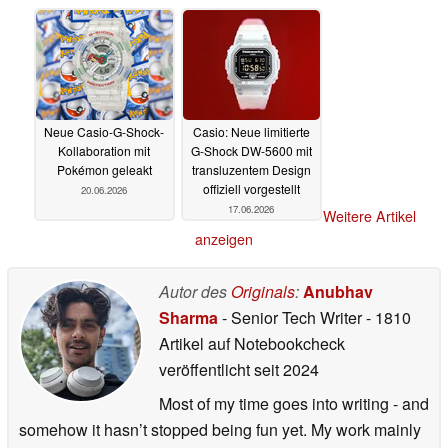
Neue Casio-G-Shock-
Casio: Neue limitierte
Kollaboration mit
G-Shock DW-5600 mit
Pokémon geleakt
transluzentem Design
offiziell vorgestellt
20.06.2026
17.06.2026
Weitere Artikel
anzeigen
Autor des
Originals
:
Anubhav
Sharma
- Senior Tech Writer
- 1810
Artikel auf Notebookcheck
veröffentlicht
seit 2024
Most of my time goes into writing - and
somehow it hasn’t stopped being fun yet. My work mainly