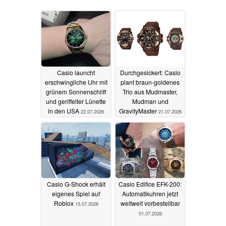
Casio launcht
Durchgesickert: Casio
erschwingliche Uhr mit
plant braun-goldenes
grünem Sonnenschliff
Trio aus Mudmaster,
und geriffelter Lünette
Mudman und
in den USA
GravityMaster
22.07.2026
21.07.2026
Casio G-Shock erhält
Casio Edifice EFK-200:
eigenes Spiel auf
Automatikuhren jetzt
Roblox
weltweit vorbestellbar
15.07.2026
01.07.2026