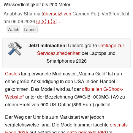
Wasserdichtigkeit bis 200 Meter.
Anubhav Sharma (
übersetzt von
Carmen Pol),
Veröffentlicht
am
05.06.2026
🇺🇸
🇪🇸
...
Watch
Launch
Jetzt mitmachen:
Unsere große
Umfrage zur
Servicezufriedenheit
bei Laptops und
Smartphones 2026
Casios
lang erwartete Mudmaster „Magma Gold“ ist nun
ohne große Ankündigung in den USA in den Handel
gekommen. Das Modell wird auf der
offiziellen G-Shock-
Website
unter der Bezeichnung GWG-B1000MG-1A9 zu
einem Preis von 900 US-Dollar (899 Euro) gelistet.
Der Weg der Uhr bis zum Marktstart war jedoch
vergleichsweise lang. Die Modellnummer tauchte
erstmals
Ende 2025
auf, während das
erste geleakte Bild
im