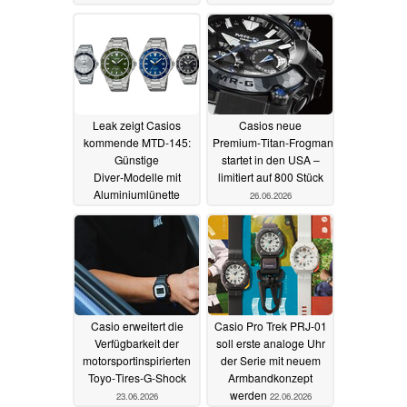
Leak zeigt Casios
Casios neue
kommende MTD‑145:
Premium‑Titan‑Frogman
Günstige
startet in den USA –
Diver‑Modelle mit
limitiert auf 800 Stück
Aluminiumlünette
26.06.2026
26.06.2026
Casio erweitert die
Casio Pro Trek PRJ-01
Verfügbarkeit der
soll erste analoge Uhr
motorsportinspirierten
der Serie mit neuem
Toyo‑Tires‑G‑Shock
Armbandkonzept
werden
23.06.2026
22.06.2026