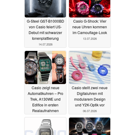
G-Steel GST-B1000BD
Casio G-Shock: Vier
von Casio feiert US-
neue Uhren kommen
Debut mit schwarzer
im Camouflage-Look
Ionenplattierung
13.07.2026
14.07.2026
Casio zeigt neue
Casio stellt zwei neue
Automatikuhren – Pro
Digitaluhren mit
Trek, A130WE und
modularem Design
Edifice in ersten
und Y2K-Optik vor
Realaufnahmen
06.07.2026
07.07.2026