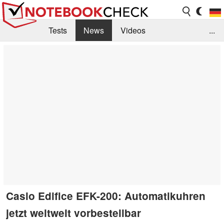
Tests
News
Videos
...
Benchmarks & Tech
Externe Tests
Kaufberatung
Deals
Suche
Jobs
Forum
Casio Edifice EFK-200: Automatikuhren
jetzt weltweit vorbestellbar