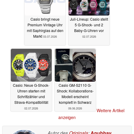
Casio bringt neue
Juli-Lineup: Casio stellt
Premium Vintage Uhr
5 G-Shock- und 2
mit Saphirglas auf den
Baby-G-Uhren vor
Markt
03.07.2026
02.07.2026
Casio: Neue G-Shock-
Casio GM-S2110 G-
Uhren starten mit
Shock: Kollaborations-
Schrittzähler und
Modell erscheint
Strava-Kompatibilität
komplett in Schwarz
02.07.2026
09.06.2026
Weitere Artikel
anzeigen
Autor des
Originals
:
Anubhav