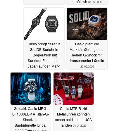
erhältlich
05.06.2026
Casio bringt dezente
Casio plant die
G-LIDE-Surfuhr in
Markteinführung einer
Kooperation mit
neuen G-Shock mit
Surfrider Foundation
transparenter Lünette
Japan auf den Markt
22.05.2026
02.06.2026
Geleakt: Casio MRG-
Casio MTP-B146
BF1000EB-1A Titan-G-
Metalluhren könnten
Shock mit
schon bald in den USA
Saphirlünette für ca.
landen
28.04.2026
7.000 Euro
13.05.2026