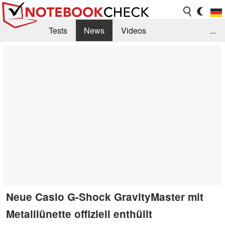
Tests
News
Videos
...
Benchmarks & Tech
Externe Tests
Kaufberatung
Deals
Suche
Jobs
Forum
Neue Casio G-Shock GravityMaster mit
Metalllünette offiziell enthüllt