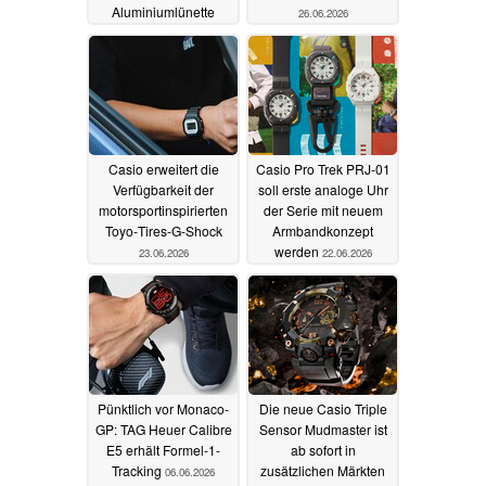
Aluminiumlünette
26.06.2026
26.06.2026
Casio erweitert die
Casio Pro Trek PRJ-01
Verfügbarkeit der
soll erste analoge Uhr
motorsportinspirierten
der Serie mit neuem
Toyo‑Tires‑G‑Shock
Armbandkonzept
werden
23.06.2026
22.06.2026
Pünktlich vor Monaco-
Die neue Casio Triple
GP: TAG Heuer Calibre
Sensor Mudmaster ist
E5 erhält Formel-1-
ab sofort in
Tracking
zusätzlichen Märkten
06.06.2026