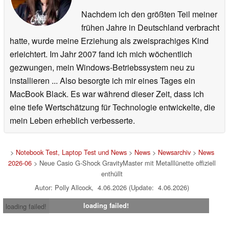
Nachdem ich den größten Teil meiner
frühen Jahre in Deutschland verbracht
hatte, wurde meine Erziehung als zweisprachiges Kind
erleichtert. Im Jahr 2007 fand ich mich wöchentlich
gezwungen, mein Windows-Betriebssystem neu zu
installieren ... Also besorgte ich mir eines Tages ein
MacBook Black. Es war während dieser Zeit, dass ich
eine tiefe Wertschätzung für Technologie entwickelte, die
mein Leben erheblich verbesserte.
>
Notebook Test, Laptop Test und News
>
News
>
Newsarchiv
>
News
2026-06
> Neue Casio G-Shock GravityMaster mit Metalllünette offiziell
enthüllt
Autor: Polly Allcock, 4.06.2026 (Update: 4.06.2026)
loading failed!
loading failed!