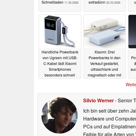
Schnellladen
extradünn
u
11.05.2026
22.03.2026
Handliche Powerbank
Xiaomi: Drei
von Ugreen mit USB-
Powerbanks in den
Po
C-Kabel lädt Xiaomi
Verkauf gestartet,
&
Smartphones
ultraschlank und
au
besonders schnell
magnetisch oder mit
integriertem USB-C-
01.12.2025
Weite
Kabel
13.11.2025
Silvio Werner
- Senior 
Ich bin seit über zehn J
Hardware und ComputerBa
PCs und auf Einplatinen
Faible für alle Arten vo