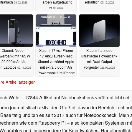
ltraflach
Farben aufgetaucht
erhältlich
28.02.2026
05.12.2025
24.02.2026
Xiaomi: Neue
Xiaomi 17 vs. iPhone
Xiaomi hat neue
werbank mit 165 W
17 Akkulaufzeit-Test:
ultraflache Powerbank
 20.000 mAh lädt
Xiaomi verhöhnt Apple
mit Dual-Output
ch Laptops
mit extra 5.000 mAh
vorgestellt
02.11.2025
26.09.2025
Powerbank fürs iPhone
30.09.2025
re Artikel anzeigen
Tech Writer
- 17844 Artikel auf Notebookcheck veröffentlicht
seit
ahren journalistisch aktiv, den Großteil davon im Bereich Techn
se tätig und bin es seit 2017 auch für Notebookcheck. Mein ak
rechnern wie dem Raspberry Pi – also kompakten Systemen mit
n Wearables und insbesondere für Smartwatches. Hauptberuflich