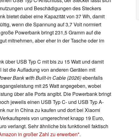
 einen USB Typ C-Anschluss, der Stecker lässt sich
chmutzungen und Beschädigungen des Steckers
ank bietet dabei eine Kapazität von 37 Wh, damit
ltig, wenn die Spannung auf 3,7 Volt normiert
er große Powerbank bringt 231,5 Gramm auf die
gut mitnehmen, aber eher in der Tasche oder im
 über USB Typ C mit bis zu 15 Watt und damit
l ist die Aufladung von anderen Geräten mit
wer Bank with Built-in Cable (2026)
ebenfalls
usgangsleistung mit 25 Watt angegeben, wobei
stung über alle Ports angibt. Die Powerbank bringt
 noch jeweils einen USB Typ C- und USB Typ A-
nk nur in China zu kaufen und dort bei Xiaomi
 Verkaufspreis von umgerechnet knapp 19 Euro,
o verlangt. Sehr ähnliche bis funktionell faktisch
Amazon in großer Zahl zu erwerben
.