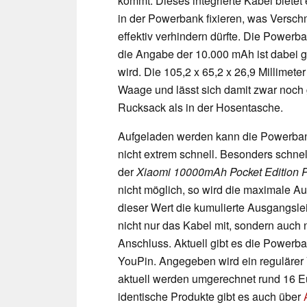
kommt. Dieses integrierte Kabel bietet
in der Powerbank fixieren, was Vers
effektiv verhindern dürfte. Die Powerb
die Angabe der 10.000 mAh ist dabei gü
wird. Die 105,2 x 65,2 x 26,9 Millimet
Waage und lässt sich damit zwar noch 
Rucksack als in der Hosentasche.
Aufgeladen werden kann die Powerbank
nicht extrem schnell. Besonders schnel
der
Xiaomi 10000mAh Pocket Edition Po
nicht möglich, so wird die maximale A
dieser Wert die kumulierte Ausgangslei
nicht nur das Kabel mit, sondern auch
Anschluss. Aktuell gibt es die Powerba
YouPin. Angegeben wird ein regulärer
aktuell werden umgerechnet rund 16 Eur
identische Produkte gibt es auch über