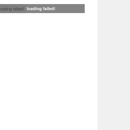
loading failed!
loading failed!