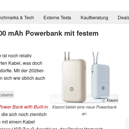
nchmarks & Tech
Externe Tests
Kaufberatung
Deal
000 mAh Powerbank mit festem
ist noch relativ
rten Kabel, was doch
dürfte. Mit der 2026er-
n sich wie üblich auch
Zubehör
ⓘ Xiaomi
ower Bank with Built-in
Xiaomi bietet eine neue Powerbank
an
 die sich noch ziemlich
n mit einem Kabel