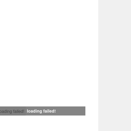
loading failed!
loading failed!