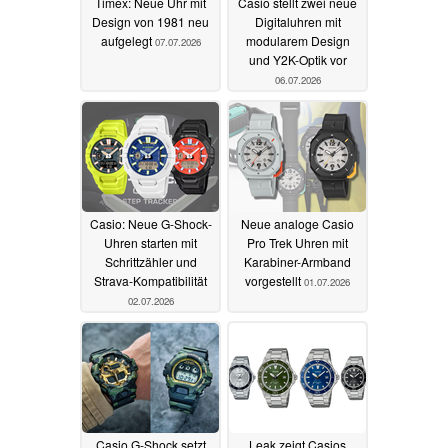
Timex: Neue Uhr mit
Casio stellt zwei neue
Design von 1981 neu
Digitaluhren mit
aufgelegt
modularem Design
07.07.2026
und Y2K-Optik vor
06.07.2026
Casio: Neue G-Shock-
Neue analoge Casio
Uhren starten mit
Pro Trek Uhren mit
Schrittzähler und
Karabiner-Armband
Strava-Kompatibilität
vorgestellt
01.07.2026
02.07.2026
Casio G-Shock setzt
Leak zeigt Casios