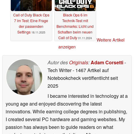
Call of Duty Black Ops
Black Ops 6 im
7 im Test: Eine Frage
Technik-Test mit
der passenden
Benchmarks: Licht und
Settings
Schatten beim neuen
18.11.2025
Call of Duty
01.11.2024
Weitere Artikel
anzeigen
Autor des
Originals
:
Adam Corsetti
-
Tech Writer
- 1467 Artikel auf
Notebookcheck veröffentlicht
seit
2025
I became interested in technology at a
young age and enjoyed discovering the latest
innovations. While earning college degrees in publishing,
I created several PC hardware and gaming websites. My
passion has always been to guide readers on what