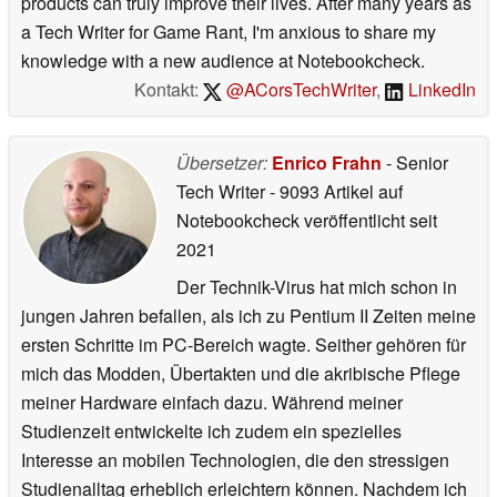
products can truly improve their lives. After many years as
a Tech Writer for Game Rant, I'm anxious to share my
knowledge with a new audience at Notebookcheck.
Kontakt:
@ACorsTechWriter
,
LinkedIn
Übersetzer:
Enrico Frahn
- Senior
Tech Writer
- 9093 Artikel auf
Notebookcheck veröffentlicht
seit
2021
Der Technik-Virus hat mich schon in
jungen Jahren befallen, als ich zu Pentium II Zeiten meine
ersten Schritte im PC-Bereich wagte. Seither gehören für
mich das Modden, Übertakten und die akribische Pflege
meiner Hardware einfach dazu. Während meiner
Studienzeit entwickelte ich zudem ein spezielles
Interesse an mobilen Technologien, die den stressigen
Studienalltag erheblich erleichtern können. Nachdem ich