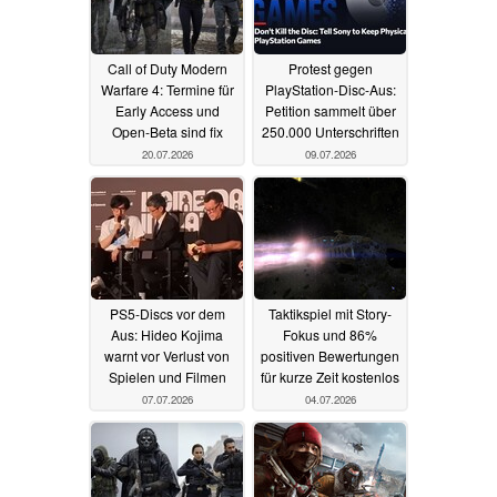
Call of Duty Modern
Protest gegen
Warfare 4: Termine für
PlayStation-Disc-Aus:
Early Access und
Petition sammelt über
Open-Beta sind fix
250.000 Unterschriften
20.07.2026
09.07.2026
PS5-Discs vor dem
Taktikspiel mit Story-
Aus: Hideo Kojima
Fokus und 86%
warnt vor Verlust von
positiven Bewertungen
Spielen und Filmen
für kurze Zeit kostenlos
07.07.2026
04.07.2026