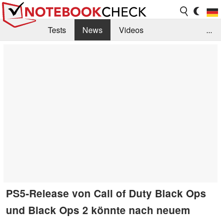
Tests
News
Videos
...
Benchmarks & Tech
Externe Tests
Kaufberatung
Deals
Suche
Jobs
Forum
PS5-Release von Call of Duty Black Ops
und Black Ops 2 könnte nach neuem