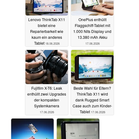
Lenovo ThinkTab X11
OnePlus enthüllt
bietet eine
Flaggschiff-Tablet mit
Reparierbarkeit wie
1.000 Nits Display und
kaum ein anderes
13.380 mAh Akku
Tablet
18.06.2026
17.06.2026
Fujifilm X-T6: Leak
Beste Wahl für Eltern?
enthüllt zwei Upgrades
ThinkTab X11 wird
der kompakten
dank Rugged Smart
Systemkamera
Case auch zum Kinder-
Tablet
17.06.2026
17.06.2026