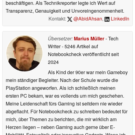
beschäftigen. Als Technikreporter legte ich Wert auf
Transparenz, Genauigkeit und Unvoreingenommenheit.
Kontakt:
@AbidAhsan
,
LinkedIn
Übersetzer:
Marius Müller
- Tech
Writer
- 5246 Artikel auf
Notebookcheck veröffentlicht
seit
2024
Als Kind der 90er war mein Gameboy
mein ständiger Begleiter. Nach der Schule wurde die
PlayStation angeworfen. Als ich schließlich meinen
ersten PC bekam, war es vollends um mich geschehen.
Meine Leidenschaft fürs Gaming ist seitdem nie wieder
abgeflacht. Für Notebookcheck zu schreiben bedeutet für
mich, über Themen zu berichten, die mir wirklich am
Herzen liegen – neben Gaming auch gerne über E-
Mobilität, Fotovoltaik oder innovative Gadgets. Wenn ich