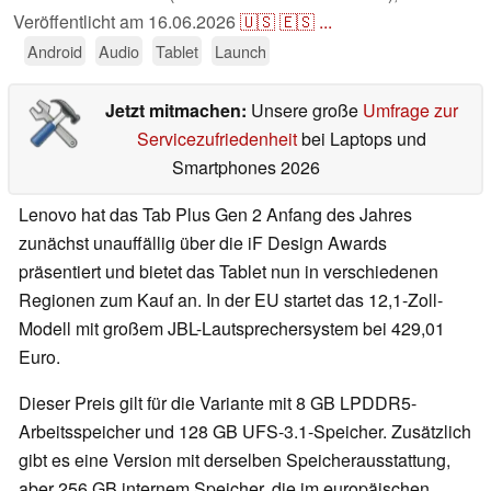
Veröffentlicht am
16.06.2026
🇺🇸
🇪🇸
...
Android
Audio
Tablet
Launch
Jetzt mitmachen:
Unsere große
Umfrage zur
Servicezufriedenheit
bei Laptops und
Smartphones 2026
Lenovo hat das Tab Plus Gen 2 Anfang des Jahres
zunächst unauffällig über die iF Design Awards
präsentiert und bietet das Tablet nun in verschiedenen
Regionen zum Kauf an. In der EU startet das 12,1-Zoll-
Modell mit großem JBL-Lautsprechersystem bei 429,01
Euro.
Dieser Preis gilt für die Variante mit 8 GB LPDDR5-
Arbeitsspeicher und 128 GB UFS-3.1-Speicher. Zusätzlich
gibt es eine Version mit derselben Speicherausstattung,
aber 256 GB internem Speicher, die im europäischen