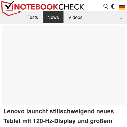
Tests
News
Videos
...
Benchmarks & Tech
Externe Tests
Kaufberatung
Deals
Suche
Jobs
Forum
Lenovo launcht stillschweigend neues
Tablet mit 120-Hz-Display und großem