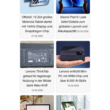
Offiziell: 13 Zoll großes
Xiaomi Pad 9: Leak
Motorola-Tablet startet
liefert Details zum
mit 144Hz-Display und
globalen Launch und
Snapdragon-Chip
Akkukapazität
23.06.2026
27.06.2026
Lenovo ThinkTab
Lenovo enthüllt Mini-
gebaut für tagelange
PC mit ARM-Chip und
Nutzung in der Wüste
über 8.000 AI-Skills
dank Akku-Kniff
18.06.2026
19.06.2026