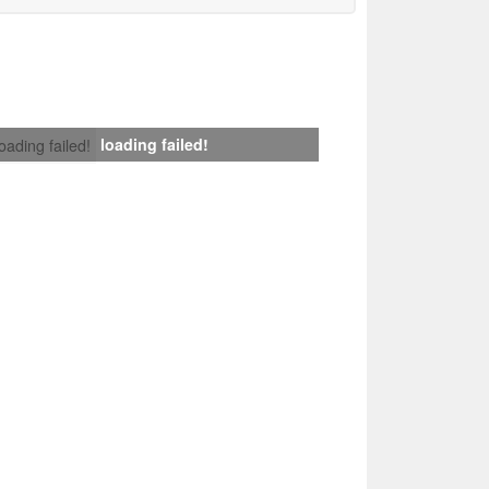
loading failed!
loading failed!