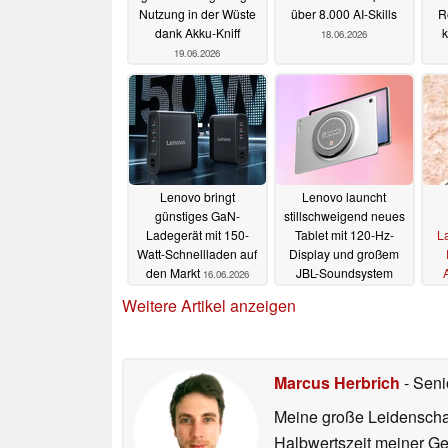
Nutzung in der Wüste
über 8.000 AI-Skills
R
dank Akku-Kniff
18.06.2026
19.06.2026
Lenovo bringt
Lenovo launcht
günstiges GaN-
stillschweigend neues
Ladegerät mit 150-
Tablet mit 120-Hz-
La
Watt-Schnellladen auf
Display und großem
den Markt
JBL-Soundsystem
16.06.2026
Le
16.06.2026
Weitere Artikel anzeigen
Marcus Herbrich
- Seni
Meine große Leidenschaft
Halbwertszeit meiner Ge