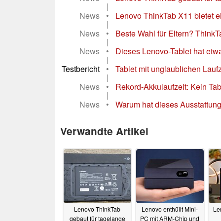
|
News
•
Lenovo ThinkTab X11 bietet e
|
News
•
Beste Wahl für Eltern? Think
|
News
•
Dieses Lenovo-Tablet hat etwa
|
Testbericht
•
Tablet mit unglaublichen Laufz
|
News
•
Rekord-Akkulaufzeit: Kein Tabl
|
News
•
Warum hat dieses Ausstattun
Verwandte Artikel
Lenovo ThinkTab
Lenovo enthüllt Mini-
Le
gebaut für tagelange
PC mit ARM-Chip und