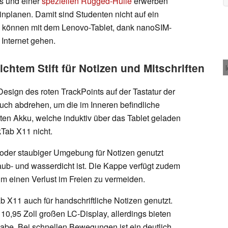
s und einer
speziellen Rugged-Hülle
erwerben
inplanen. Damit sind Studenten nicht auf ein
können mit dem Lenovo-Tablet, dank nanoSIM-
 Internet gehen.
chtem Stift für Notizen und Mitschriften
esign des roten TrackPoints auf der Tastatur der
 auch abdrehen, um die im Inneren befindliche
ten Akku, welche induktiv über das Tablet geladen
nkTab X11 nicht.
der staubiger Umgebung für Notizen genutzt
ub- und wasserdicht ist. Die Kappe verfügt zudem
um einen Verlust im Freien zu vermeiden.
 X11 auch für handschriftliche Notizen genutzt.
10,95 Zoll großen LC-Display, allerdings bieten
abe. Bei schnellen Bewegungen ist ein deutlich