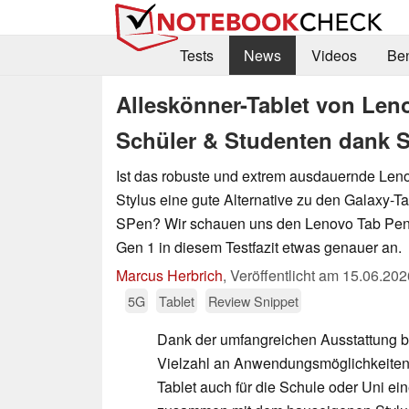
Tests
News
Videos
Be
Alleskönner-Tablet von Len
Schüler & Studenten dank St
Ist das robuste und extrem ausdauernde Leno
Stylus eine gute Alternative zu den Galaxy-
SPen? Wir schauen uns den Lenovo Tab Pe
Gen 1 in diesem Testfazit etwas genauer an.
Marcus Herbrich
,
Veröffentlicht am
15.06.202
5G
Tablet
Review Snippet
Dank der umfangreichen Ausstattung b
Vielzahl an Anwendungsmöglichkeiten
Tablet auch für die Schule oder Uni e