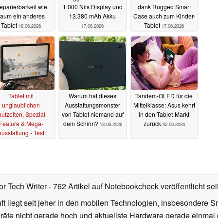
eparierbarkeit wie
1.000 Nits Display und
dank Rugged Smart
kaum ein anderes
13.380 mAh Akku
Case auch zum Kinder-
Tablet
Tablet
18.06.2026
17.06.2026
17.06.2026
Tablet mit
Warum hat dieses
Tandem-OLED für die
unglaublichen
Ausstattungsmonster
Mittelklasse: Asus kehrt
ufzeiten, Spezial-
von Tablet niemand auf
in den Tablet-Markt
Feature & Mega-
dem Schirm?
zurück
13.06.2026
02.06.2026
Ausstattung - Test
novo ThinkTab X11
16.06.2026
or Tech Writer
- 762 Artikel auf Notebookcheck veröffentlicht
sei
 liegt seit jeher in den mobilen Technologien, insbesondere Sm
räte nicht gerade hoch und aktuellste Hardware gerade einmal 