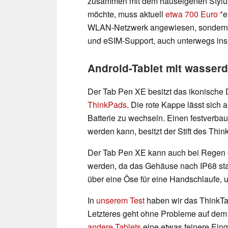
zusammen mit dem hauseigenen Stylu
möchte, muss aktuell
etwa 700 Euro
e
WLAN-Netzwerk angewiesen, sondern 
und eSIM-Support, auch unterwegs ins
Android-Tablet mit wasserdi
Der Tab Pen XE besitzt das ikonische D
ThinkPads
. Die rote Kappe lässt sich
Batterie zu wechseln. Einen festverbau
werden kann, besitzt der Stift des Thi
Der Tab Pen XE kann auch bei Regen o
werden, da das Gehäuse nach IP68 sta
über eine Öse für eine Handschlaufe, 
In
unserem Test
haben wir das ThinkTab
Letzteres geht ohne Probleme auf dem 
andere Tablets
eine etwas feinere Eing