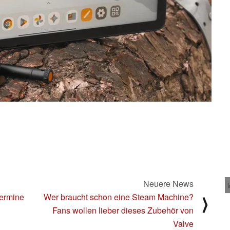
Neuere News
Termine
Wer braucht schon eine Steam Machine?
⟩
Fans wollen lieber dieses Zubehör von
Valve