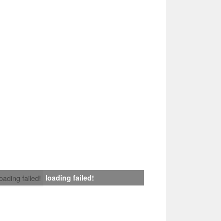
loading failed!
loading failed!