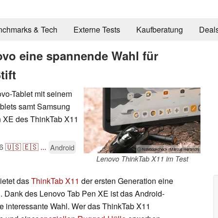
nchmarks & Tech
Externe Tests
Kaufberatung
Deal
ovo eine spannende Wahl für
ift
vo-Tablet mit seinem
Tablets samt Samsung
n XE des ThinkTab X11
6
🇺🇸
🇪🇸
...
Android
ⓘ Notebookcheck (Marcus Herbrich)
Lenovo ThinkTab X11 im Test
ietet das
ThinkTab X11
der ersten Generation eine
. Dank des Lenovo Tab Pen XE ist das Android-
ine interessante Wahl. Wer das ThinkTab X11