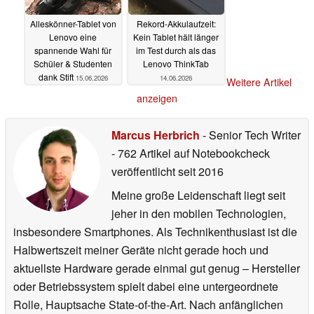
Alleskönner-Tablet von
Rekord-Akkulaufzeit:
Lenovo eine
Kein Tablet hält länger
spannende Wahl für
im Test durch als das
Schüler & Studenten
Lenovo ThinkTab
dank Stift
15.06.2026
14.06.2026
Weitere Artikel
anzeigen
Marcus Herbrich
- Senior Tech Writer
- 762 Artikel auf Notebookcheck
veröffentlicht
seit 2016
Meine große Leidenschaft liegt seit
jeher in den mobilen Technologien,
insbesondere Smartphones. Als Technikenthusiast ist die
Halbwertszeit meiner Geräte nicht gerade hoch und
aktuellste Hardware gerade einmal gut genug – Hersteller
oder Betriebssystem spielt dabei eine untergeordnete
Rolle, Hauptsache State-of-the-Art. Nach anfänglichen