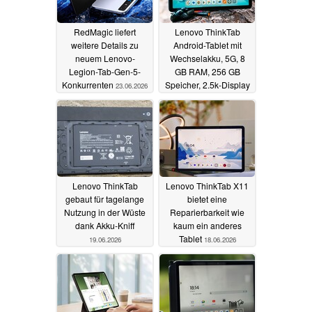
RedMagic liefert
Lenovo ThinkTab
weitere Details zu
Android-Tablet mit
neuem Lenovo-
Wechselakku, 5G, 8
Legion-Tab-Gen-5-
GB RAM, 256 GB
Konkurrenten
Speicher, 2.5k-Display
23.06.2026
im Angebot
21.06.2026
Lenovo ThinkTab
Lenovo ThinkTab X11
gebaut für tagelange
bietet eine
Nutzung in der Wüste
Reparierbarkeit wie
dank Akku-Kniff
kaum ein anderes
Tablet
19.06.2026
18.06.2026