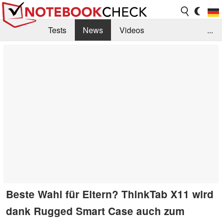
Tests
News
Videos
...
Benchmarks & Tech
Externe Tests
Kaufberatung
Deals
Suche
Jobs
Forum
Beste Wahl für Eltern? ThinkTab X11 wird
dank Rugged Smart Case auch zum