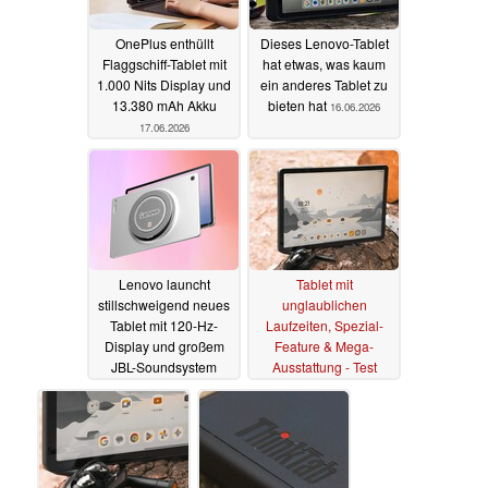
OnePlus enthüllt
Dieses Lenovo-Tablet
Flaggschiff-Tablet mit
hat etwas, was kaum
1.000 Nits Display und
ein anderes Tablet zu
13.380 mAh Akku
bieten hat
16.06.2026
17.06.2026
Lenovo launcht
Tablet mit
stillschweigend neues
unglaublichen
Tablet mit 120-Hz-
Laufzeiten, Spezial-
Display und großem
Feature & Mega-
JBL-Soundsystem
Ausstattung - Test
Lenovo ThinkTab X11
16.06.2026
16.06.2026