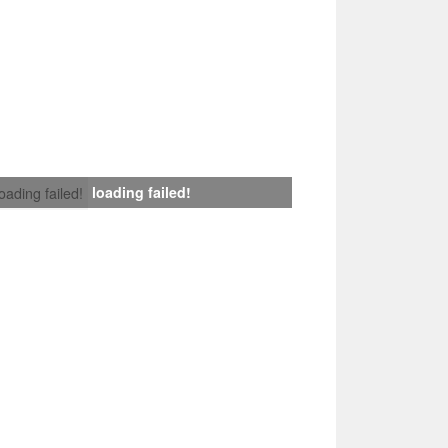
loading failed!
loading failed!