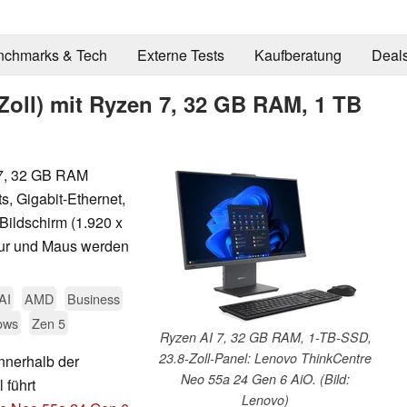
nchmarks & Tech
Externe Tests
Kaufberatung
Deal
Zoll) mit Ryzen 7, 32 GB RAM, 1 TB
 7, 32 GB RAM
s, Gigabit-Ethernet,
Bildschirm (1.920 x
atur und Maus werden
AI
AMD
Business
ows
Zen 5
Ryzen AI 7, 32 GB RAM, 1-TB-SSD,
23.8-Zoll-Panel: Lenovo ThinkCentre
nnerhalb der
Neo 55a 24 Gen 6 AiO. (Bild:
 führt
Lenovo)