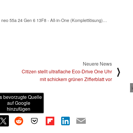
Lenovo ThinkCentre neo 55a 24 Gen 6 13F8 - All-in-One (Komplettlösung) - mit Monitorständer - Ryzen AI 7 350/2 GHz - RAM 32 GB - SSD 1 TB - TCG Opal Encryption, NVMe - Radeon 860M - 1GbE
Neuere News
⟩
Citizen stellt ultraflache Eco-Drive One Uhr
mit schickem grünen Zifferblatt vor
s bevorzugte Quelle
auf Google
hinzufügen