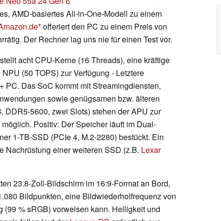
e Neo 55a 24 Gen 6
tes, AMD-basiertes All-in-One-Modell zu einem
Amazon.de
offeriert den PC zu einem Preis von
orrätig. Der Rechner lag uns nie für einen Test vor.
stellt acht CPU-Kerne (16 Threads), eine kräftige
e NPU (50 TOPS) zur Verfügung - Letztere
lot+ PC. Das SoC kommt mit Streamingdiensten,
-Anwendungen sowie genügsamen bzw. älteren
, DDR5-5600, zwei Slots) stehen der APU zur
möglich. Positiv: Der Speicher läuft im Dual-
ner 1-TB-SSD (PCIe 4, M.2-2280) bestückt. Ein
die Nachrüstung einer weiteren SSD (z.B.
Lexar
ten 23.8-Zoll-Bildschirm im 16:9-Format an Bord,
 1.080 Bildpunkten, eine Bildwiederholfrequenz von
g (99 % sRGB) vorweisen kann. Helligkeit und