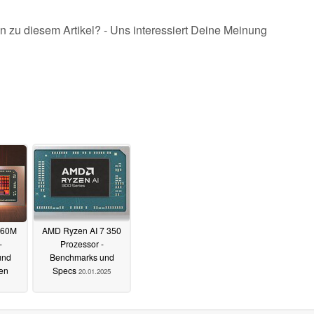
n zu diesem Artikel? - Uns interessiert Deine Meinung
860M
AMD Ryzen AI 7 350
-
Prozessor -
und
Benchmarks und
nen
Specs
20.01.2025