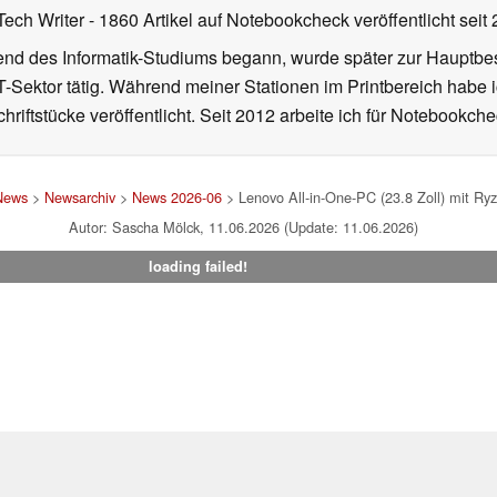
Tech Writer
- 1860 Artikel auf Notebookcheck veröffentlicht
seit
d des Informatik-Studiums begann, wurde später zur Hauptbesc
T-Sektor tätig. Während meiner Stationen im Printbereich habe i
hriftstücke veröffentlicht. Seit 2012 arbeite ich für Notebookche
News
>
Newsarchiv
>
News 2026-06
> Lenovo All-in-One-PC (23.8 Zoll) mit 
Autor: Sascha Mölck, 11.06.2026 (Update: 11.06.2026)
loading failed!
um
|
Team
|
Datenschutz
|
Kontakt
|
Cookie Einstellungen
| 01.08
en Affiliate-Link kann Notebookcheck eine Vergütung erhalten. Vielen Dank für