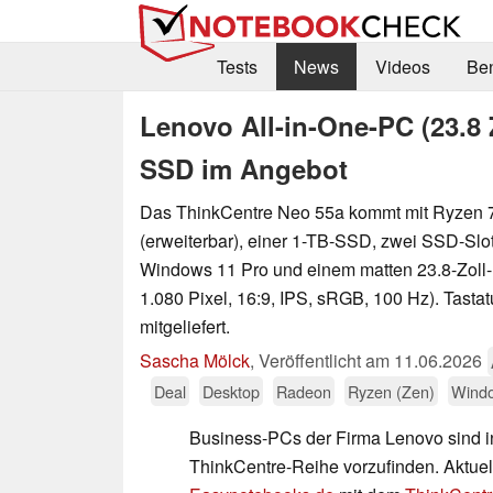
Tests
News
Videos
Be
Lenovo All-in-One-PC (23.8 
SSD im Angebot
Das ThinkCentre Neo 55a kommt mit Ryzen
(erweiterbar), einer 1-TB-SSD, zwei SSD-Slot
Windows 11 Pro und einem matten 23.8-Zoll-
1.080 Pixel, 16:9, IPS, sRGB, 100 Hz). Tast
mitgeliefert.
Sascha Mölck
,
Veröffentlicht am
11.06.2026
Deal
Desktop
Radeon
Ryzen (Zen)
Wind
Business-PCs der Firma Lenovo sind i
ThinkCentre-Reihe vorzufinden. Aktuell