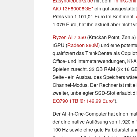
Easynotebooks.de
mit dem
ThinkCentr
AiO 13F80008GE
ein gut ausgestatte
Preis von 1.101,01 Euro im Sortiment.
1.079 Euro, hat ihn aktuell aber nicht v
Ryzen AI 7 350
(Krackan Point, Zen 5) 
iGPU (
Radeon 860M
) und eine potent
qualifiziert das ThinkCentre als Copi
Office- und Internetanwendungen, KI
Spielen zurecht. 32 GB RAM (2x 16 GB
Seite - ein Ausbau des Speichers wäre 
Channel-Modus. Der Rechner ist mit ei
zweiter, unbelegter SSD-Slot erlaubt 
EQ790 1TB für 149,99 Euro
).
Der All-in-One-Computer hat einen mat
der eine native Auflösung von 1.920 x
100 Hz sowie eine gute Farbdarstellun