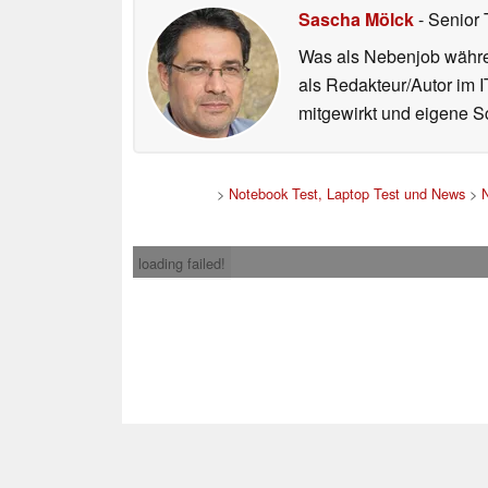
Sascha Mölck
- Senior 
Was als Nebenjob währen
als Redakteur/Autor im I
mitgewirkt und eigene Sc
>
Notebook Test, Laptop Test und News
>
loading failed!
Impress
* Beim Kauf über ein