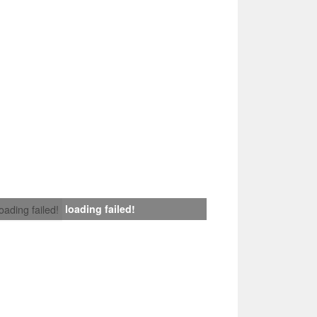
loading failed!
loading failed!