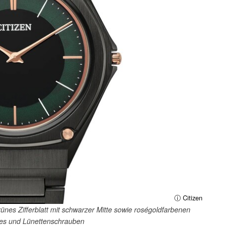
ⓘ Citizen
nes Zifferblatt mit schwarzer Mitte sowie roségoldfarbenen
zes und Lünettenschrauben