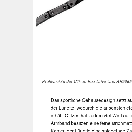
Profilansicht der Citizen Eco-Drive One AR506
Das sportliche Gehäusedesign setzt au
der Lünette, wodurch die ansonsten e
erhält. Citizen hat zudem viel Wert au
Armband besitzen eine feine strichmat
Kanten der Lünette eine spiegelnde Zar