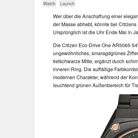
Watch
Launch
Wer über die Anschaffung einer elegan
der Masse abhebt, könnte bei Citizens
Ursprünglich ist die Uhr Ende Mai in J
Die Citizen Eco-Drive One AR5065-54W f
ungewöhnliches, smaragdgrünes Zifferbl
tiefschwarze Mitte, ergänzt durch sch
inneren Ring. Die auffällige Farbkombin
modernen Charakter, während der Kont
leuchtend grünen Außenbereich für Tief