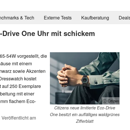
nchmarks & Tech
Externe Tests
Kaufberatung
Deal
co-Drive One Uhr mit schickem
65-54W vorgestellt, die
häuse mit einem
chwarz sowie Akzenten
 Dresswatch kostet
t auf 250 Exemplare
rbeitung mit einer
0 mm flachem Eco-
ⓘ Citizen
Citizens neue limitierte Eco-Drive
One besitzt ein auffälliges waldgrünes
,
Veröffentlicht am
Zifferblatt