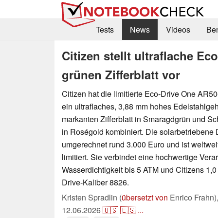
Tests
News
Videos
Be
Citizen stellt ultraflache E
grünen Zifferblatt vor
Citizen hat die limitierte Eco-Drive One AR50
ein ultraflaches, 3,88 mm hohes Edelstahlge
markanten Zifferblatt in Smaragdgrün und S
in Roségold kombiniert. Die solarbetriebene
umgerechnet rund 3.000 Euro und ist weltwei
limitiert. Sie verbindet eine hochwertige Vera
Wasserdichtigkeit bis 5 ATM und Citizens 1,
Drive-Kaliber 8826.
Kristen Spradlin (
übersetzt von
Enrico Frahn)
12.06.2026
🇺🇸
🇪🇸
...