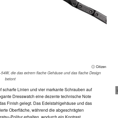
ⓘ Citizen
5-54W, die das extrem flache Gehäuse und das flache Design
betont
f scharfe Linien und vier markante Schrauben auf
legante Dresswatch eine dezente technische Note
f das Finish gelegt. Das Edelstahlgehäuse und das
tierte Oberfläche, während die abgeschrägten
atsu-Politur erhalten, wodurch ein Kontrast