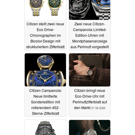
Citizen stellt zwei neue
Zwei neue Citizen-
Eco-Drive-
Campanola-Limited-
Chronographen im
Edition-Uhren mit
Bicolor-Design mit
Mondphasenanzeige
strukturiertem Zifferblatt
aus Perlmutt vorgestellt
vor
07.07.2026
04.07.2026
Citizen Campanola:
Citizen bringt neue
Neue limitierte
Eco-Drive-Uhr mit
Sonderedition mit
Perlmuttzifferblatt auf
rotierendem 452-
den Markt
27.06.2026
Sterne-Zifferblatt
vorgestellt
01.07.2026