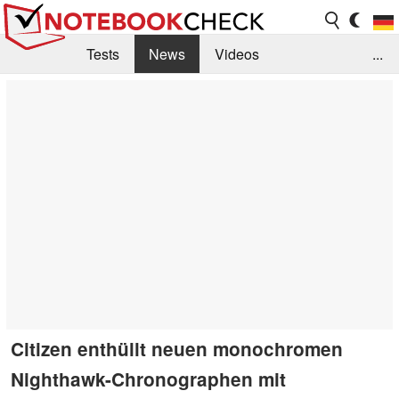
Tests
News
Videos
...
Benchmarks & Tech
Externe Tests
Kaufberatung
Deals
Suche
Jobs
Forum
Citizen enthüllt neuen monochromen
Nighthawk-Chronographen mit