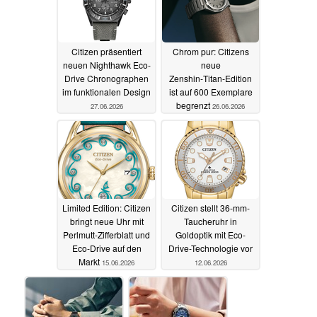
Citizen präsentiert
Chrom pur: Citizens
neuen Nighthawk Eco-
neue
Drive Chronographen
Zenshin‑Titan‑Edition
im funktionalen Design
ist auf 600 Exemplare
begrenzt
27.06.2026
26.06.2026
Limited Edition: Citizen
Citizen stellt 36-mm-
bringt neue Uhr mit
Taucheruhr in
Perlmutt-Zifferblatt und
Goldoptik mit Eco-
Eco-Drive auf den
Drive-Technologie vor
Markt
15.06.2026
12.06.2026