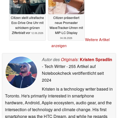
Citizen stellt ultraflache
Citizen präsentiert
Eco-Drive One Uhr mit
neue Promaster
schickem grünen
WaveTracker-Uhren mit
Zifferblatt vor
MIP-LC Display
12.06.2026
04.06.2026
Weitere Artikel
anzeigen
Autor des
Originals
:
Kristen Spradlin
- Tech Writer
- 255 Artikel auf
Notebookcheck veröffentlicht
seit
2024
Kristen is a technology writer based in
Toronto. He's primarily interested in smartphone
hardware, Android, Apple ecosystem, audio gear, and the
intersection of technology and climate change. His first
smartphone was the HTC Dream, and while he regards