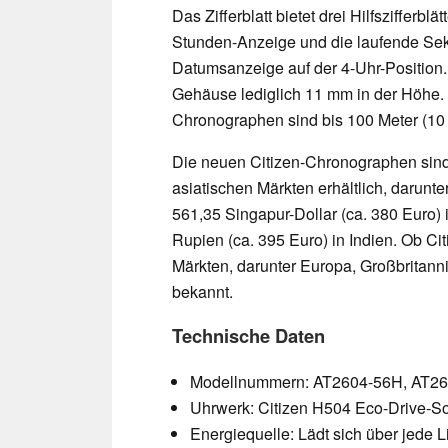
Das Zifferblatt bietet drei Hilfszifferb
Stunden-Anzeige und die laufende Sek
Datumsanzeige auf der 4-Uhr-Position.
Gehäuse lediglich 11 mm in der Höhe
Chronographen sind bis 100 Meter (10 
Die neuen Citizen-Chronographen sind 
asiatischen Märkten erhältlich, darunte
561,35 Singapur-Dollar (ca. 380 Euro)
Rupien (ca. 395 Euro) in Indien. Ob Ci
Märkten, darunter Europa, Großbritanni
bekannt.
Technische Daten
Modellnummern: AT2604-56H, AT2
Uhrwerk: Citizen H504 Eco-Drive-So
Energiequelle: Lädt sich über jede L