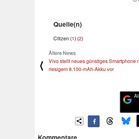
Quelle(n)
Citizen (
1
) (
2
)
Ältere News
Vivo stellt neues günstiges Smartphone 
⟨
riesigem 8.100-mAh-Akku vor
Al
Kommentare