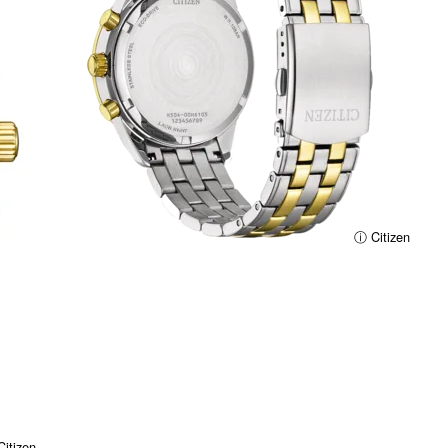
ⓘ Citizen
itizen