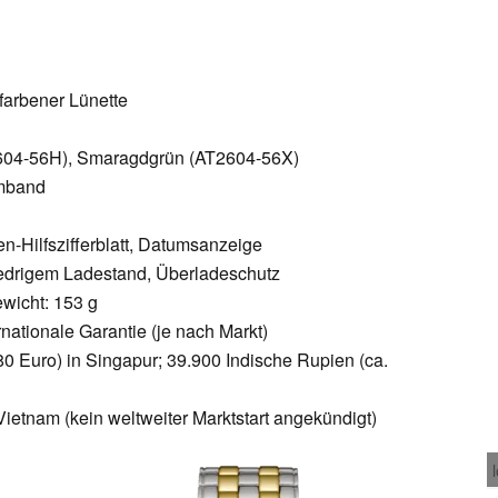
farbener Lünette
AT2604-56H), Smaragdgrün (AT2604-56X)
rmband
n-Hilfszifferblatt, Datumsanzeige
iedrigem Ladestand, Überladeschutz
ewicht: 153 g
rnationale Garantie (je nach Markt)
80 Euro) in Singapur; 39.900 Indische Rupien (ca.
Vietnam (kein weltweiter Marktstart angekündigt)