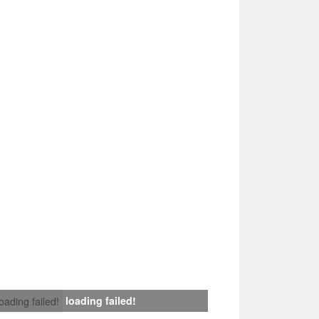
loading failed!
loading failed!