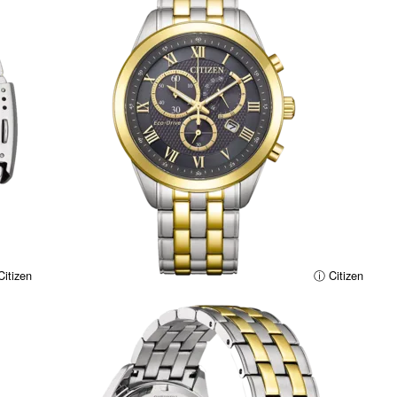
itizen
ⓘ Citizen