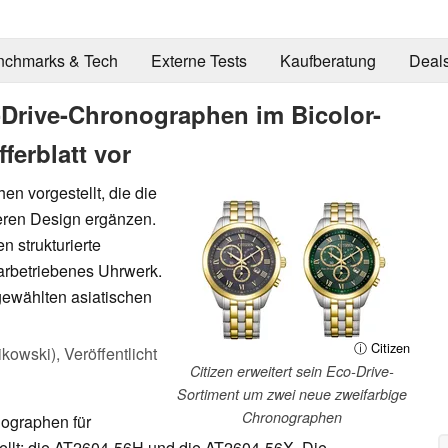
nchmarks & Tech
Externe Tests
Kaufberatung
Deal
o-Drive-Chronographen im Bicolor-
ferblatt vor
n vorgestellt, die die
eren Design ergänzen.
 strukturierte
larbetriebenes Uhrwerk.
gewählten asiatischen
ⓘ Citizen
ikowski),
Veröffentlicht
Citizen erweitert sein Eco-Drive-
Sortiment um zwei neue zweifarbige
Chronographen
ographen für
ellt: die AT2604-56H und die AT2604-56X. Die