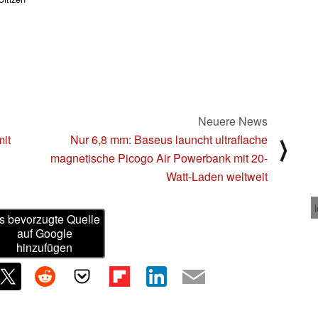
Neuere News
mit
Nur 6,8 mm: Baseus launcht ultraflache
⟩
magnetische Picogo Air Powerbank mit 20-
Watt-Laden weltweit
s bevorzugte Quelle
auf Google
hinzufügen