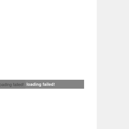
loading failed!
loading failed!