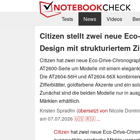
Tests
News
Videos
Be
Citizen stellt zwei neue Ec
Design mit strukturiertem Zif
Citizen hat zwei neue Eco-Drive-Chronographe
AT2600-Serie um Modelle mit einem elegant
Die AT2604-56H und AT2604-56X kombinieren
Zifferblätter, goldfarbene Akzente und ein so
Zunächst sind die beiden Modelle nur in aus
Märkten erhältlich.
Kristen Spradlin (
übersetzt von
Nicole Domin
am
07.07.2026
🇺🇸
🇷🇺
...
Citizen
hat zwei neue Eco-Drive-Chron
ausgewählte asiatische Märkte vorgest