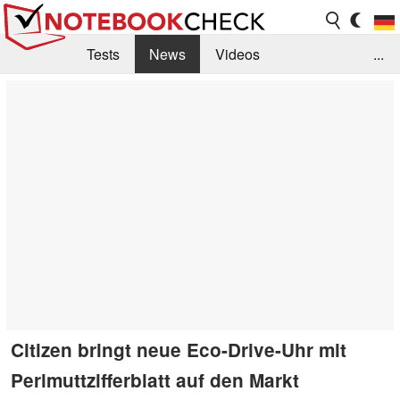
Tests
News
Videos
...
Benchmarks & Tech
Externe Tests
Kaufberatung
Deals
Suche
Jobs
Forum
Citizen bringt neue Eco-Drive-Uhr mit
Perlmuttzifferblatt auf den Markt