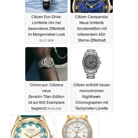
Citizen Eco-Drive:
Citizen Campanola:
Limitierte Uhr hat
Neue limitierte
besonderes Zifferblatt
Sonderedition mit
im Morgennebel-Look
rotierendem 452-
Sterne-Zifferblatt
02.07.2026
vorgestellt
01.07.2026
Chrom pur: Citizens
Citizen enthüllt neuen
neue
monochromen
Zenshin‑Titan‑Edition
Nighthawk-
ist auf 600 Exemplare
Chronographen mit
begrenzt
Tachymeter-Lünette
26.06.2026
18.06.2026