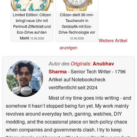
Limited Edition: Citizen
Citizen stellt 36-mm-
bringt neue Uhr mit
Taucheruhr in
Perlmutt-Zifferblatt und
Goldoptik mit Eco-
Eco-Drive auf den
Drive-Technologie vor
Markt
15.06.2026
12.06.2026
Weitere Artikel
anzeigen
Autor des
Originals
:
Anubhav
Sharma
- Senior Tech Writer
- 1796
Artikel auf Notebookcheck
veröffentlicht
seit 2024
Most of my time goes into writing - and
somehow it hasn’t stopped being fun yet. My work mainly
revolves around everyday tech, gaming, watches, DIY
modding, and the occasional piece on tech-policy chaos
when companies and governments clash. I try to keep