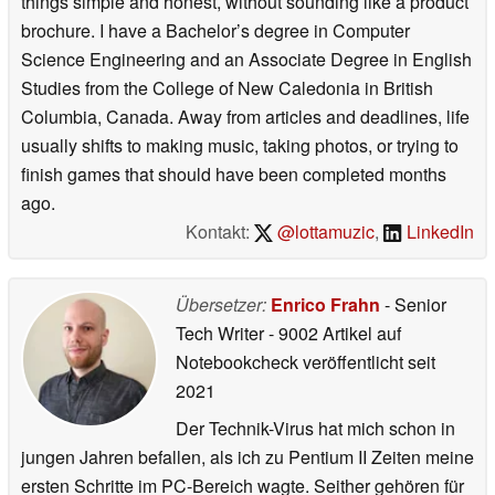
things simple and honest, without sounding like a product
brochure. I have a Bachelor’s degree in Computer
Science Engineering and an Associate Degree in English
Studies from the College of New Caledonia in British
Columbia, Canada. Away from articles and deadlines, life
usually shifts to making music, taking photos, or trying to
finish games that should have been completed months
ago.
Kontakt:
@lottamuzic
,
LinkedIn
Übersetzer:
Enrico Frahn
- Senior
Tech Writer
- 9002 Artikel auf
Notebookcheck veröffentlicht
seit
2021
Der Technik-Virus hat mich schon in
jungen Jahren befallen, als ich zu Pentium II Zeiten meine
ersten Schritte im PC-Bereich wagte. Seither gehören für