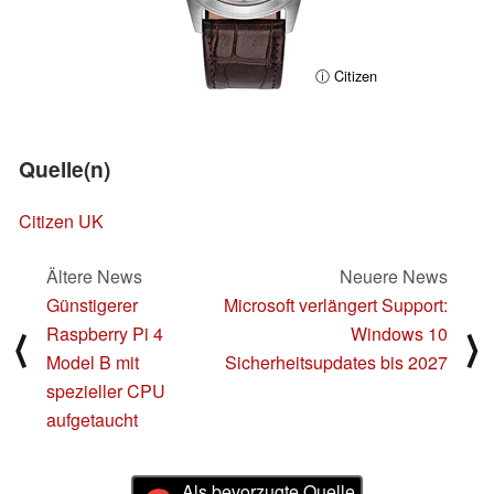
ⓘ Citizen
Quelle(n)
Citizen UK
Ältere News
Neuere News
Günstigerer
Microsoft verlängert Support:
Raspberry Pi 4
Windows 10
⟨
⟩
Model B mit
Sicherheitsupdates bis 2027
spezieller CPU
aufgetaucht
Als bevorzugte Quelle