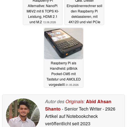
Raspberry-Pi
Q8B: Dieser
Alternative: NanoPi
Einplatinenrechner soll
M6V2 mit 6 TOPS KI-
den Raspberry Pi
Leistung, HDMI 2.1
deklassieren, mit
und M.2
4K120 und viel PCIe
13.06.2026
03.06.2026
Raspberry Pi als
Handheld: piBrick
Pocket-CM5 mit
Tastatur und AMOLED
vorgestellt
31.05.2026
Autor des
Originals
:
Abid Ahsan
Shanto
- Senior Tech Writer
- 2926
Artikel auf Notebookcheck
veröffentlicht
seit 2023