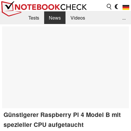
Tests
News
Videos
...
Benchmarks & Tech
Externe Tests
Kaufberatung
Deals
Suche
Jobs
Forum
Günstigerer Raspberry Pi 4 Model B mit
spezieller CPU aufgetaucht