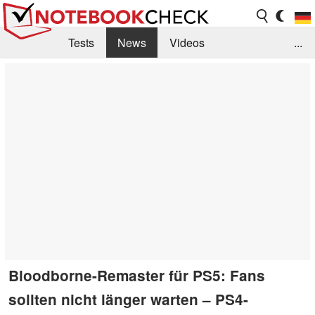
Tests
News
Videos
...
Benchmarks & Tech
Externe Tests
Kaufberatung
Deals
Suche
Jobs
Forum
Bloodborne-Remaster für PS5: Fans
sollten nicht länger warten – PS4-