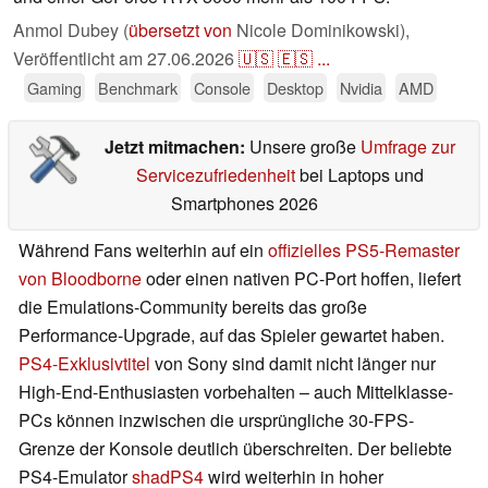
Anmol Dubey (
übersetzt von
Nicole Dominikowski),
Veröffentlicht am
27.06.2026
🇺🇸
🇪🇸
...
Gaming
Benchmark
Console
Desktop
Nvidia
AMD
Jetzt mitmachen:
Unsere große
Umfrage zur
Servicezufriedenheit
bei Laptops und
Smartphones 2026
Während Fans weiterhin auf ein
offizielles PS5-Remaster
von Bloodborne
oder einen nativen PC-Port hoffen, liefert
die Emulations-Community bereits das große
Performance-Upgrade, auf das Spieler gewartet haben.
PS4-Exklusivtitel
von Sony sind damit nicht länger nur
High-End-Enthusiasten vorbehalten – auch Mittelklasse-
PCs können inzwischen die ursprüngliche 30-FPS-
Grenze der Konsole deutlich überschreiten. Der beliebte
PS4-Emulator
shadPS4
wird weiterhin in hoher