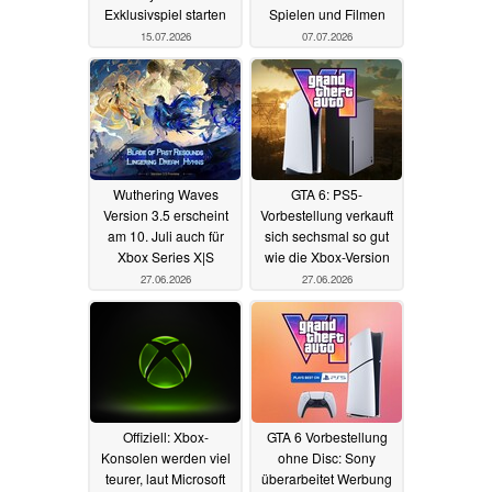
Exklusivspiel starten
Spielen und Filmen
15.07.2026
07.07.2026
Wuthering Waves
GTA 6: PS5-
Version 3.5 erscheint
Vorbestellung verkauft
am 10. Juli auch für
sich sechsmal so gut
Xbox Series X|S
wie die Xbox-Version
27.06.2026
27.06.2026
Offiziell: Xbox-
GTA 6 Vorbestellung
Konsolen werden viel
ohne Disc: Sony
teurer, laut Microsoft
überarbeitet Werbung