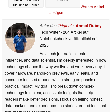
unterstützt originale
27.05.2026
Titel und hat Termin
Weitere Artikel
04.06.2026
anzeigen
Autor des
Originals
:
Anmol Dubey
-
Tech Writer
- 204 Artikel auf
Notebookcheck veröffentlicht
seit
2025
As a tech journalist, creator,
influencer, and data scientist, I’m deeply interested in how
technology shapes the way we live and work every day. I
cover hardware, hands-on previews, early leaks, and
consumer-focused reports, with a strong emphasis on
practical impact. My goal is to break down complex
technology into clear, accessible insights that help
readers make better decisions. I focus on telling honest,
data-backed, and experience-rich stories around tech that