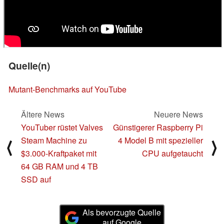
Quelle(n)
Mutant-Benchmarks auf YouTube
Ältere News
Neuere News
YouTuber rüstet Valves
Günstigerer Raspberry Pi
Steam Machine zu
4 Model B mit spezieller
⟨
⟩
$3.000-Kraftpaket mit
CPU aufgetaucht
64 GB RAM und 4 TB
SSD auf
Als bevorzugte Quelle
auf Google