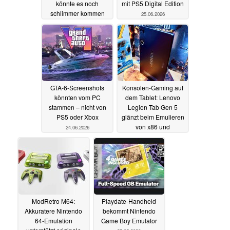
könnte es noch
mit PS5 Digital Edition
schlimmer kommen
25.06.2026
25.06.2026
GTA-6-Screenshots
Konsolen-Gaming auf
könnten vom PC
dem Tablet: Lenovo
stammen – nicht von
Legion Tab Gen 5
PS5 oder Xbox
glänzt beim Emulieren
von x86 und
24.06.2026
Konsolenspielen
15.06.2026
ModRetro M64:
Playdate-Handheld
Akkuratere Nintendo
bekommt Nintendo
64-Emulation
Game Boy Emulator