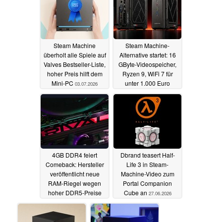
Steam Machine
Steam Machine-
überholt alle Spiele auf
Alternative startet: 16
Valves Bestseller-Liste,
GByte-Videospeicher,
hoher Preis hilft dem
Ryzen 9, WiFi 7 für
Mini-PC
unter 1.000 Euro
03.07.2026
02.07.2026
4GB DDR4 feiert
Dbrand teasert Half-
Comeback: Hersteller
Life 3 in Steam-
veröffentlicht neue
Machine-Video zum
RAM-Riegel wegen
Portal Companion
hoher DDR5-Preise
Cube an
27.06.2026
27.06.2026