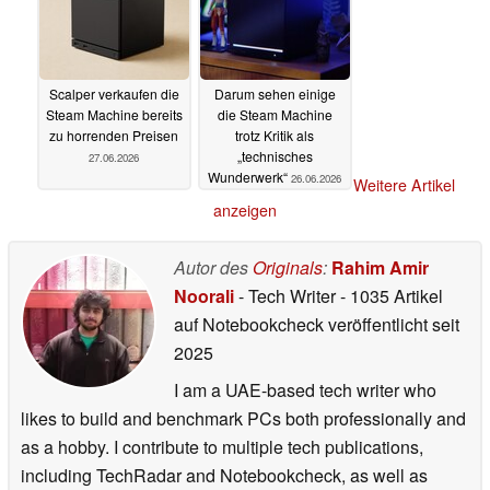
Scalper verkaufen die
Darum sehen einige
Steam Machine bereits
die Steam Machine
zu horrenden Preisen
trotz Kritik als
„technisches
27.06.2026
Wunderwerk“
26.06.2026
Weitere Artikel
anzeigen
Autor des
Originals
:
Rahim Amir
Noorali
- Tech Writer
- 1035 Artikel
auf Notebookcheck veröffentlicht
seit
2025
I am a UAE-based tech writer who
likes to build and benchmark PCs both professionally and
as a hobby. I contribute to multiple tech publications,
including TechRadar and Notebookcheck, as well as