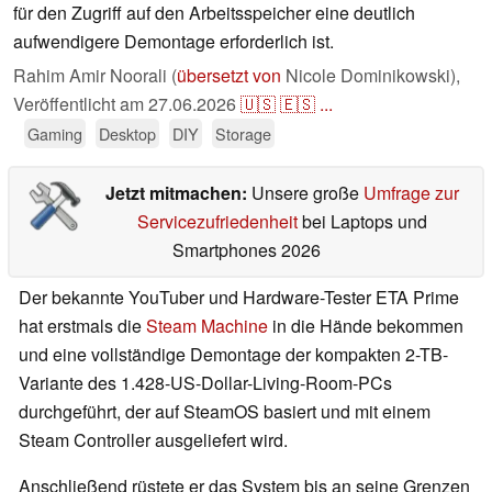
für den Zugriff auf den Arbeitsspeicher eine deutlich
aufwendigere Demontage erforderlich ist.
Rahim Amir Noorali (
übersetzt von
Nicole Dominikowski),
Veröffentlicht am
27.06.2026
🇺🇸
🇪🇸
...
Gaming
Desktop
DIY
Storage
Jetzt mitmachen:
Unsere große
Umfrage zur
Servicezufriedenheit
bei Laptops und
Smartphones 2026
Der bekannte YouTuber und Hardware-Tester ETA Prime
hat erstmals die
Steam Machine
in die Hände bekommen
und eine vollständige Demontage der kompakten 2-TB-
Variante des 1.428-US-Dollar-Living-Room-PCs
durchgeführt, der auf SteamOS basiert und mit einem
Steam Controller ausgeliefert wird.
Anschließend rüstete er das System bis an seine Grenzen