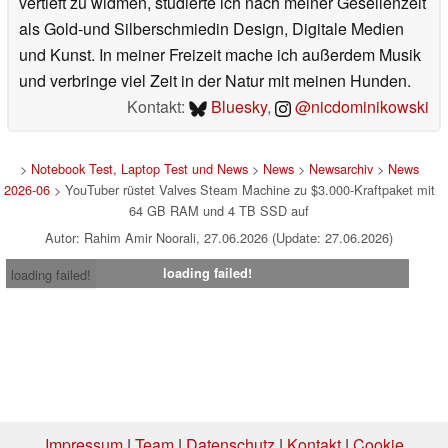
vertieft zu widmen, studierte ich nach meiner Gesellenzeit
als Gold-und Silberschmiedin Design, Digitale Medien
und Kunst. In meiner Freizeit mache ich außerdem Musik
und verbringe viel Zeit in der Natur mit meinen Hunden.
Kontakt:
Bluesky
,
@nicdominikowski
>
Notebook Test, Laptop Test und News
>
News
>
Newsarchiv
>
News
2026-06
> YouTuber rüstet Valves Steam Machine zu $3.000-Kraftpaket mit
64 GB RAM und 4 TB SSD auf
Autor: Rahim Amir Noorali, 27.06.2026 (Update: 27.06.2026)
loading failed!
loading failed!
Impressum
|
Team
|
Datenschutz
|
Kontakt
|
Cookie