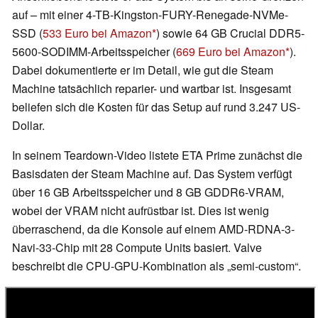
auf – mit einer 4-TB-Kingston-FURY-Renegade-NVMe-
SSD (
533 Euro bei Amazon
) sowie 64 GB Crucial DDR5-
5600-SODIMM-Arbeitsspeicher (
669 Euro bei Amazon
).
Dabei dokumentierte er im Detail, wie gut die Steam
Machine tatsächlich reparier- und wartbar ist. Insgesamt
beliefen sich die Kosten für das Setup auf rund 3.247 US-
Dollar.
In seinem Teardown-Video listete ETA Prime zunächst die
Basisdaten der Steam Machine auf. Das System verfügt
über 16 GB Arbeitsspeicher und 8 GB GDDR6-VRAM,
wobei der VRAM nicht aufrüstbar ist. Dies ist wenig
überraschend, da die Konsole auf einem AMD-RDNA-3-
Navi-33-Chip mit 28 Compute Units basiert. Valve
beschreibt die CPU-GPU-Kombination als „semi-custom“.