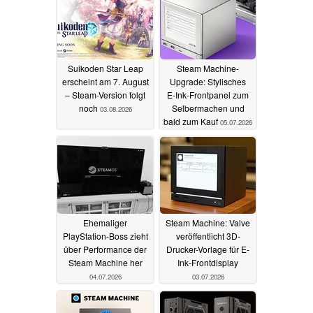
Suikoden Star Leap
Steam Machine-
erscheint am 7. August
Upgrade: Stylisches
– Steam-Version folgt
E‑Ink‑Frontpanel zum
noch
Selbermachen und
03.08.2026
bald zum Kauf
05.07.2026
Ehemaliger
Steam Machine: Valve
PlayStation-Boss zieht
veröffentlicht 3D-
über Performance der
Drucker-Vorlage für E-
Steam Machine her
Ink-Frontdisplay
04.07.2026
03.07.2026