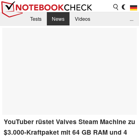
Tests
News
Videos
...
Benchmarks & Tech
Externe Tests
Kaufberatung
Deals
Suche
Jobs
Forum
YouTuber rüstet Valves Steam Machine zu
$3.000-Kraftpaket mit 64 GB RAM und 4