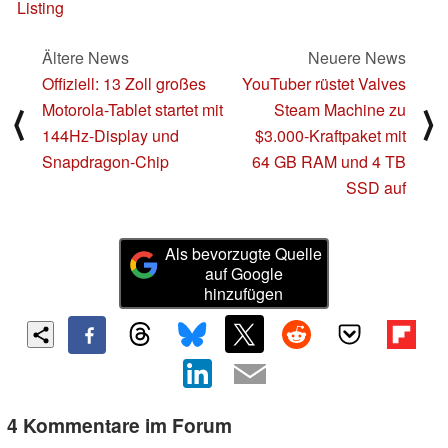
Listing
Ältere News
Neuere News
Offiziell: 13 Zoll großes
YouTuber rüstet Valves
Motorola-Tablet startet mit
Steam Machine zu
⟨
⟩
144Hz-Display und
$3.000-Kraftpaket mit
Snapdragon-Chip
64 GB RAM und 4 TB
SSD auf
Als bevorzugte Quelle
auf Google
hinzufügen
4 Kommentare im Forum