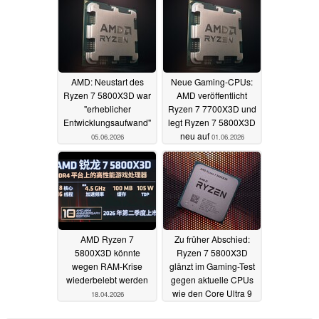
Markierungspunkte
22.07.2026
AMD: Neustart des
Neue Gaming-CPUs:
Ryzen 7 5800X3D war
AMD veröffentlicht
"erheblicher
Ryzen 7 7700X3D und
Entwicklungsaufwand"
legt Ryzen 7 5800X3D
neu auf
05.06.2026
01.06.2026
AMD Ryzen 7
Zu früher Abschied:
5800X3D könnte
Ryzen 7 5800X3D
wegen RAM-Krise
glänzt im Gaming-Test
wiederbelebt werden
gegen aktuelle CPUs
wie den Core Ultra 9
18.04.2026
285K
15.01.2026