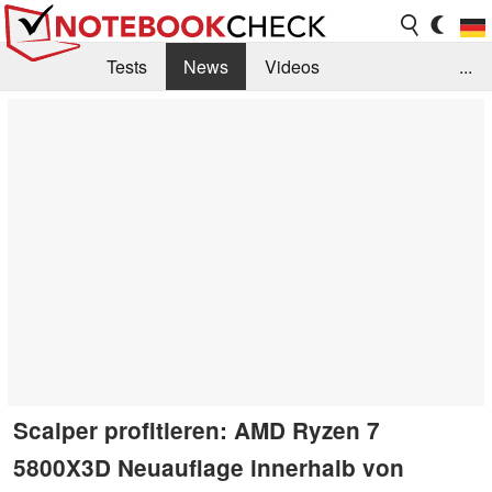
Tests
News
Videos
...
Benchmarks & Tech
Externe Tests
Kaufberatung
Deals
Suche
Jobs
Forum
Scalper profitieren: AMD Ryzen 7
5800X3D Neuauflage innerhalb von