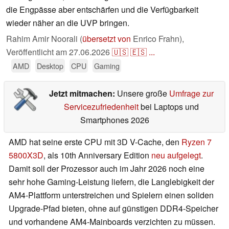
die Engpässe aber entschärfen und die Verfügbarkeit
wieder näher an die UVP bringen.
Rahim Amir Noorali (
übersetzt von
Enrico Frahn),
Veröffentlicht am
27.06.2026
🇺🇸
🇪🇸
...
AMD
Desktop
CPU
Gaming
Jetzt mitmachen:
Unsere große
Umfrage zur
Servicezufriedenheit
bei Laptops und
Smartphones 2026
AMD hat seine erste CPU mit 3D V-Cache, den
Ryzen 7
5800X3D
, als 10th Anniversary Edition
neu aufgelegt
.
Damit soll der Prozessor auch im Jahr 2026 noch eine
sehr hohe Gaming-Leistung liefern, die Langlebigkeit der
AM4-Plattform unterstreichen und Spielern einen soliden
Upgrade-Pfad bieten, ohne auf günstigen DDR4-Speicher
und vorhandene AM4-Mainboards verzichten zu müssen.