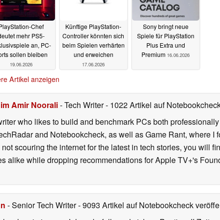
PlayStation-Chef
Künftige PlayStation-
Sony bringt neue
deutet mehr PS5-
Controller könnten sich
Spiele für PlayStation
lusivspiele an, PC-
beim Spielen verhärten
Plus Extra und
rts sollen bleiben
und erweichen
Premium
16.06.2026
19.06.2026
17.06.2026
re Artikel anzeigen
im Amir Noorali
- Tech Writer
- 1022 Artikel auf Notebookcheck 
iter who likes to build and benchmark PCs both professionally a
 TechRadar and Notebookcheck, as well as Game Rant, where I 
ot scouring the internet for the latest in tech stories, you will 
ies alike while dropping recommendations for Apple TV+'s Found
hn
- Senior Tech Writer
- 9093 Artikel auf Notebookcheck veröffen