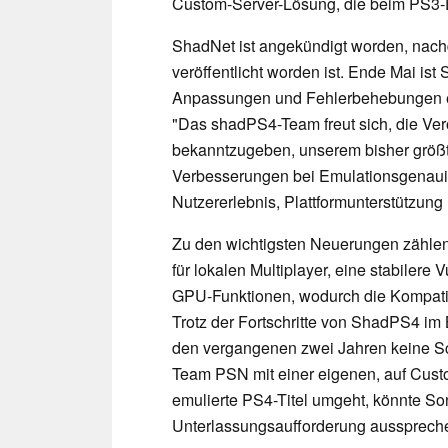
Custom-Server-Lösung, die beim PS3-E
ShadNet ist angekündigt worden, nac
veröffentlicht worden ist. Ende Mai ist
Anpassungen und Fehlerbehebungen ers
"Das shadPS4-Team freut sich, die Ver
bekanntzugeben, unserem bisher größt
Verbesserungen bei Emulationsgenauigk
Nutzererlebnis, Plattformunterstützung u
Zu den wichtigsten Neuerungen zählen
für lokalen Multiplayer, eine stabilere
GPU-Funktionen, wodurch die Kompatibil
Trotz der Fortschritte von ShadPS4 im 
den vergangenen zwei Jahren keine S
Team PSN mit einer eigenen, auf Custo
emulierte PS4-Titel umgeht, könnte Son
Unterlassungsaufforderung aussprech