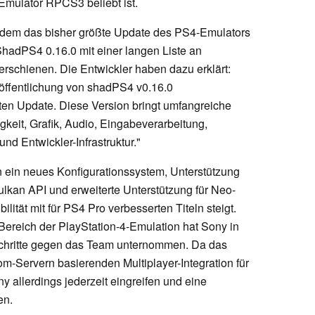
mulator RPCS3 beliebt ist.
hdem das bisher größte Update des PS4-Emulators
 ShadPS4 0.16.0 mit einer langen Liste an
chienen. Die Entwickler haben dazu erklärt:
öffentlichung von shadPS4 v0.16.0
en Update. Diese Version bringt umfangreiche
eit, Grafik, Audio, Eingabeverarbeitung,
nd Entwickler-Infrastruktur."
 ein neues Konfigurationssystem, Unterstützung
 Vulkan API und erweiterte Unterstützung für Neo-
ität mit für PS4 Pro verbesserten Titeln steigt.
Bereich der PlayStation-4-Emulation hat Sony in
chritte gegen das Team unternommen. Da das
m-Servern basierenden Multiplayer-Integration für
y allerdings jederzeit eingreifen und eine
en.