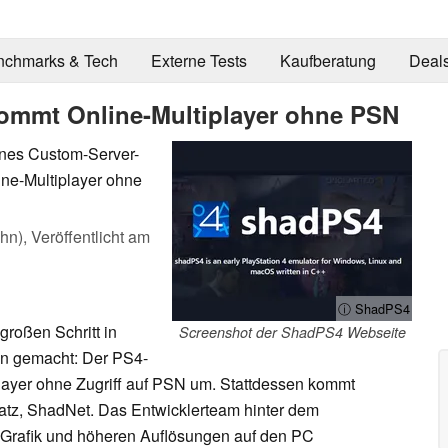
nchmarks & Tech
Externe Tests
Kaufberatung
Deal
ommt Online-Multiplayer ohne PSN
enes Custom-Server-
ne-Multiplayer ohne
ahn),
Veröffentlicht am
ⓘ ShadPS4
großen Schritt in
Screenshot der ShadPS4 Webseite
en gemacht: Der PS4-
layer ohne Zugriff auf PSN um. Stattdessen kommt
tz, ShadNet. Das Entwicklerteam hinter dem
r Grafik und höheren Auflösungen auf den PC