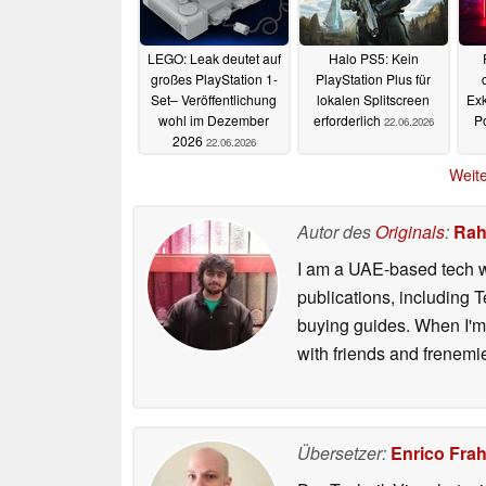
LEGO: Leak deutet auf
Halo PS5: Kein
großes PlayStation 1-
PlayStation Plus für
Set– Veröffentlichung
lokalen Splitscreen
Exk
wohl im Dezember
erforderlich
Po
22.06.2026
2026
22.06.2026
Weite
Autor des
Originals
:
Rah
I am a UAE-based tech wr
publications, including
buying guides. When I'm n
with friends and frenem
Übersetzer:
Enrico Fra