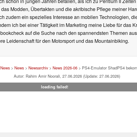
ch schon in jungen Jahren befallen, als ich zu Pentium II Zeite
h das Modden, Übertakten und die akribische Pflege meiner Ha
ich zudem ein spezielles Interesse an mobilen Technologien, di
hdem ich bei einer Tätigkeit im Marketing meine Liebe für das 
ebookcheck auf die Suche nach den spannendsten Themen aus d
e Leidenschaft für den Motorsport und das Mountainbiking.
d News
>
News
>
Newsarchiv
>
News 2026-06
> PS4-Emulator ShadPS4 bekomm
Autor: Rahim Amir Noorali, 27.06.2026 (Update: 27.06.2026)
loading failed!