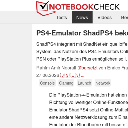
Tests
News
Videos
Be
PS4-Emulator ShadPS4 bek
ShadPS4 integriert mit ShadNet ein quelloff
System, das Nutzern des PS4-Emulators Onli
PSN oder PlayStation Plus ermöglichen soll.
Rahim Amir Noorali (
übersetzt von
Enrico Fr
27.06.2026
🇺🇸
🇪🇸
...
Console
Gaming
Launch
Network
Die PlayStation-4-Emulation hat einen 
Richtung vollwertiger Online-Funktion
Emulator ShadPS4 setzt Online-Multip
eine andere Netzwerklösung zum Einsa
Emulator, der Bloodborne mit bessere