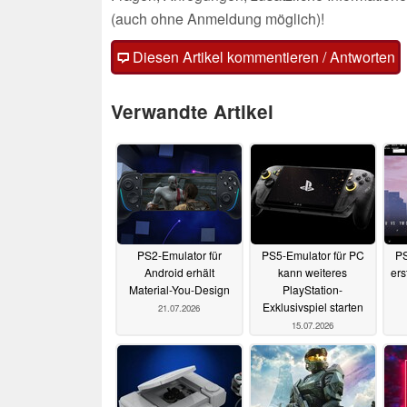
(auch ohne Anmeldung möglich)!
Diesen Artikel kommentieren / Antworten
Verwandte Artikel
PS2-Emulator für
PS5-Emulator für PC
PS
Android erhält
kann weiteres
ers
Material-You-Design
PlayStation-
Exklusivspiel starten
21.07.2026
15.07.2026