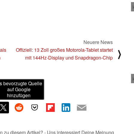
Neuere News
mals
Offiziell: 13 Zoll großes Motorola-Tablet startet
⟩
n
mit 144Hz-Display und Snapdragon-Chip
s bevorzugte Quelle
auf Google
hinzufügen
n zu diesem Artikel? - Uns interessiert Deine Meinung