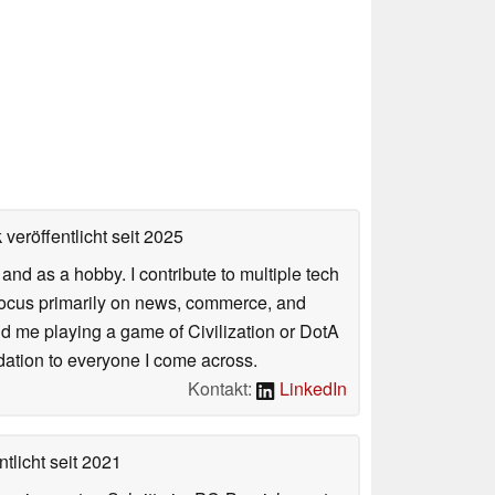
veröffentlicht
seit 2025
nd as a hobby. I contribute to multiple tech
focus primarily on news, commerce, and
find me playing a game of Civilization or DotA
ation to everyone I come across.
Kontakt:
LinkedIn
tlicht
seit 2021