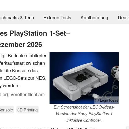
nchmarks & Tech
Externe Tests
Kaufberatung
Deal
es PlayStation 1-Set–
ezember 2026
igt. Berichte etablierter
erkaufsstart zwischen
te die Konsole das
en LEGO-Sets zur NES,
y werden.
ler),
Veröffentlicht am
ⓘ Lego Ideas
Ein Screenshot der LEGO-Ideas-
Console
3D Printing
Version der Sony PlayStation 1
inklusive Controller.