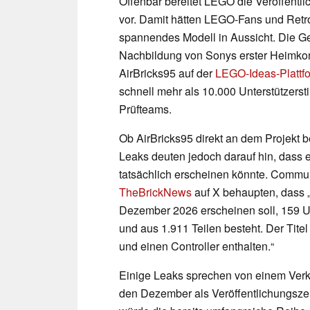
Offenbar bereitet LEGO die Veröffentli
vor. Damit hätten LEGO-Fans und Retr
spannendes Modell in Aussicht. Die G
Nachbildung von Sonys erster Heimkon
AirBricks95 auf der
LEGO-Ideas-Plattf
schnell mehr als 10.000 Unterstützer
Prüfteams.
Ob AirBricks95 direkt an dem Projekt be
Leaks deuten jedoch darauf hin, dass
tatsächlich erscheinen könnte. Commu
TheBrickNews
auf X behaupten, dass
Dezember 2026 erscheinen soll, 159 U
und aus 1.911 Teilen besteht. Der Tite
und einen Controller enthalten.“
Einige Leaks sprechen von einem Verka
den Dezember als Veröffentlichungsze