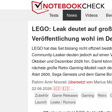
Tests
News
Videos
Be
LEGO: Leak deutet auf groß
Veröffentlichung wohl im D
LEGO hat das Set bislang nicht offiziell bestät
Community-Leaker deuten jedoch auf einen V
Oktober und Dezember 2026 hin. Damit könn
nächste große Retro-Gaming-Modell nach d
Atari 2600, Sega Genesis und dem Game Bo
Rahim Amir Noorali (
übersetzt von
Marius Mül
22.06.2026
🇺🇸
🇪🇸
...
Zubehör
Game Releases
Gaming
Retro
Launch
Leaks / Rumors