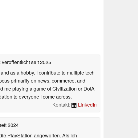
veröffentlicht
seit 2025
nd as a hobby. I contribute to multiple tech
focus primarily on news, commerce, and
find me playing a game of Civilization or DotA
ation to everyone I come across.
Kontakt:
LinkedIn
eit 2024
ie PlayStation angeworfen. Als ich