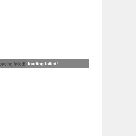
loading failed!
loading failed!