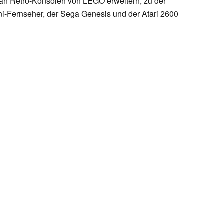
 an Retro-Konsolen von LEGO erweitern, zu der
i-Fernseher, der Sega Genesis und der Atari 2600