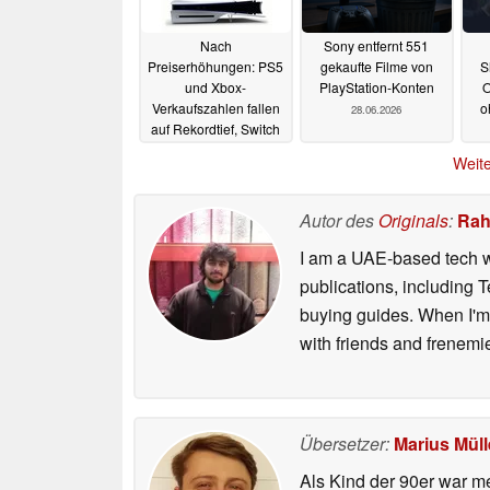
Nach
Sony entfernt 551
Preiserhöhungen: PS5
gekaufte Filme von
S
und Xbox-
PlayStation-Konten
O
Verkaufszahlen fallen
o
28.06.2026
auf Rekordtief, Switch
2 gewinnt
28.06.2026
Weite
Autor des
Originals
:
Rah
I am a UAE-based tech wr
publications, including
buying guides. When I'm n
with friends and frenem
Übersetzer:
Marius Müll
Als Kind der 90er war m