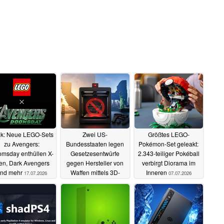
k: Neue LEGO-Sets
Zwei US-
Größtes LEGO-
zu Avengers:
Bundesstaaten legen
Pokémon-Set geleakt:
msday enthüllen X-
Gesetzesentwürfe
2.343-teiliger Pokéball
n, Dark Avengers
gegen Hersteller von
verbirgt Diorama im
nd mehr
Waffen mittels 3D-
Inneren
17.07.2026
07.07.2026
Drucker vor
12.07.2026