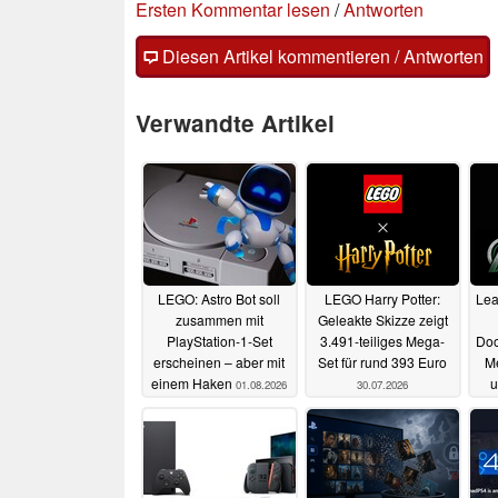
Ersten Kommentar lesen
/
Antworten
Diesen Artikel kommentieren / Antworten
Verwandte Artikel
LEGO: Astro Bot soll
LEGO Harry Potter:
Lea
zusammen mit
Geleakte Skizze zeigt
PlayStation-1-Set
3.491-teiliges Mega-
Doo
erscheinen – aber mit
Set für rund 393 Euro
Me
einem Haken
u
01.08.2026
30.07.2026