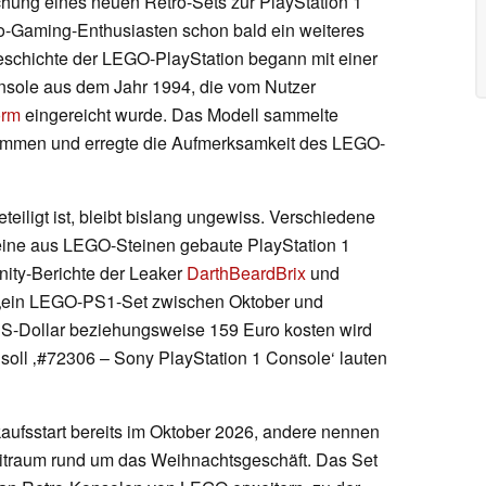
chung eines neuen Retro-Sets zur PlayStation 1
o-Gaming-Enthusiasten schon bald ein weiteres
eschichte der LEGO-PlayStation begann mit einer
sole aus dem Jahr 1994, die vom Nutzer
orm
eingereicht wurde. Das Modell sammelte
stimmen und erregte die Aufmerksamkeit des LEGO-
teiligt ist, bleibt bislang ungewiss. Verschiedene
 eine aus LEGO-Steinen gebaute PlayStation 1
nity-Berichte der Leaker
DarthBeardBrix
und
 „ein LEGO-PS1-Set zwischen Oktober und
S-Dollar beziehungsweise 159 Euro kosten wird
l soll ‚#72306 – Sony PlayStation 1 Console‘ lauten
ufsstart bereits im Oktober 2026, andere nennen
itraum rund um das Weihnachtsgeschäft. Das Set