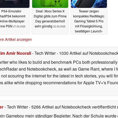
PS4-Emulator
Deal: Xbox Series X
Teaser zeigen
hadPS4 bekommt
Digital gibts zum Prime
kompaktes RedMagic
nline-Multiplayer
Day generalüberholt
Gaming Tablet 5 Pro
hne PSN
sehr günstig
mit Flüssigkühlung,
27.06.2026
23.06.2026
bestätigen Launch-
Datum
22.06.2026
re Artikel anzeigen
im Amir Noorali
- Tech Writer
- 1030 Artikel auf Notebookcheck 
iter who likes to build and benchmark PCs both professionally a
 TechRadar and Notebookcheck, as well as Game Rant, where I 
ot scouring the internet for the latest in tech stories, you will 
ies alike while dropping recommendations for Apple TV+'s Found
er
- Tech Writer
- 5266 Artikel auf Notebookcheck veröffentlicht
s
ein Gameboy mein ständiger Begleiter. Nach der Schule wurde d