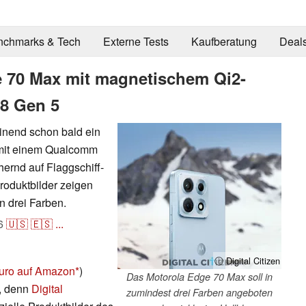
nchmarks & Tech
Externe Tests
Kaufberatung
Deal
e 70 Max mit magnetischem Qi2-
8 Gen 5
inend schon bald ein
 mit einem Qualcomm
rnd auf Flaggschiff-
Produktbilder zeigen
 drei Farben.
6
🇺🇸
🇪🇸
...
ⓘ Digital Citizen
Euro auf Amazon
)
Das Motorola Edge 70 Max soll in
e, denn
Digital
zumindest drei Farben angeboten