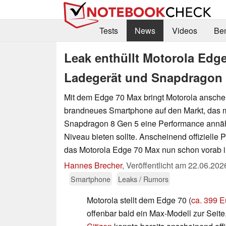
Tests
News
Videos
Be
Leak enthüllt Motorola Edg
Ladegerät und Snapdragon 
Mit dem Edge 70 Max bringt Motorola ansche
brandneues Smartphone auf den Markt, das
Snapdragon 8 Gen 5 eine Performance annähe
Niveau bieten sollte. Anscheinend offizielle 
das Motorola Edge 70 Max nun schon vorab in
Hannes Brecher
,
Veröffentlicht am
22.06.202
Smartphone
Leaks / Rumors
Motorola stellt dem Edge 70 (
ca. 399 
offenbar bald ein Max-Modell zur Seit