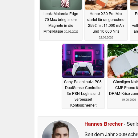
Leak: Motorola Edge
Honor X80 Pro Max
E
70 Max bringt mehr
startet für umgerechnet
Magnete in die
259€ mit 11.000 mAh
vol
Mittelklasse
und 10.000 Nits
an
30.06.2026
22.06.2026
Sony-Patent nutzt PS5-
Günstiges Not
DualSense-Controller
CMF Phone fä
für PSN-Logins und
DRAM-Krise zum
verbessert
19.06.2026
Kontosicherheit
20.06.2026
Hannes Brecher
- Seni
Seit dem Jahr 2009 schre