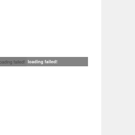
loading failed!
loading failed!