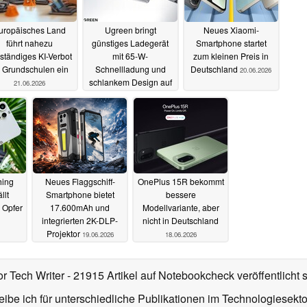
uropäisches Land
Ugreen bringt
Neues Xiaomi-
führt nahezu
günstiges Ladegerät
Smartphone startet
lständiges KI-Verbot
mit 65-W-
zum kleinen Preis in
 Grundschulen ein
Schnellladung und
Deutschland
20.06.2026
schlankem Design auf
21.06.2026
den Markt
20.06.2026
hing
Neues Flaggschiff-
OnePlus 15R bekommt
llt
Smartphone bietet
bessere
 Opfer
17.600mAh und
Modellvariante, aber
integrierten 2K-DLP-
nicht in Deutschland
Projektor
19.06.2026
18.06.2026
or Tech Writer
- 21915 Artikel auf Notebookcheck veröffentlicht
s
ibe ich für unterschiedliche Publikationen im Technologiesekt