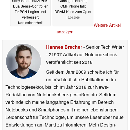
Sony-Patent nutzt PS5-
Günstiges Nothing
DualSense-Controller
CMF Phone fällt
für PSN-Logins und
DRAM-Krise zum Opfer
verbessert
19.06.2026
Kontosicherheit
Weitere Artikel
20.06.2026
anzeigen
Hannes Brecher
- Senior Tech Writer
- 21907 Artikel auf Notebookcheck
veröffentlicht
seit 2018
Seit dem Jahr 2009 schreibe ich für
unterschiedliche Publikationen im
Technologiesektor, bis ich im Jahr 2018 zur News-
Redaktion von Notebookcheck gestoßen bin. Seitdem
verbinde ich meine langjährige Erfahrung im Bereich
Notebooks und Smartphones mit meiner lebenslangen
Leidenschaft für Technologie, um unsere Leser über neue
Entwicklungen am Markt zu informieren. Mein Design-