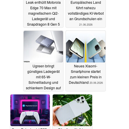
Leak enthüllt Motorola
Europäisches Land
Edge 70 Max mit
führt nahezu
magnetischem Qi2-
vollständiges KI-Verbot
Ladegerät und
an Grundschulen ein
Snapdragon 8 Gen 5
21.06.2026
22.06.2026
Ugreen bringt
Neues Xiaomi-
günstiges Ladegerät
Smartphone startet
mit 65-W-
zum kleinen Preis in
Schnellladung und
Deutschland
20.06.2026
schlankem Design auf
den Markt
20.06.2026