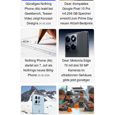
Günstiges Nothing
Deal: Kompaktes
Phone (4b) leakt bei
Google Pixel 10 Pro
Geekbench, Teaser-
mit 256 GB Speicher
Video zeigt Konzept-
erreicht zum Prime Day
Designs
neuen Allzeit-Bestpreis
24.06.2026
23.06.2026
Nothing Phone (4b)
Deal: Motorola Edge
startet am 7. Juli als
70 mit drei 50 MP
Nothings neues Billig-
Kameras im
Phone
ultradünnen Gehäuse
23.06.2026
gibts jetzt günstiger
denn je
23.06.2026