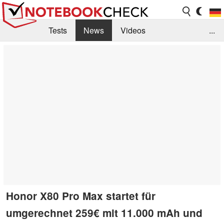
Tests
News
Videos
...
Benchmarks & Tech
Externe Tests
Kaufberatung
Deals
Suche
Jobs
Forum
Honor X80 Pro Max startet für
umgerechnet 259€ mit 11.000 mAh und