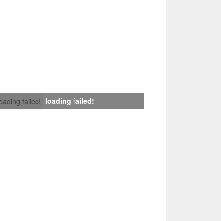
loading failed!
loading failed!