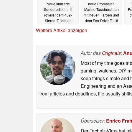
Neue limitierte
neue Promaster-
Sonderedition mit
Marine-Taucheruhren
Pe
rotierendem 452-
mit neuen Farben und
d
Sterne-Zifferblatt
dem Eco-Drive E118
vorgestellt
01.07.2026
30.06.2026
Weitere Artikel anzeigen
Autor des
Originals
:
Anu
Most of my time goes int
gaming, watches, DIY mo
keep things simple and h
Engineering and an Asso
from articles and deadlines, life usually shi
Übersetzer:
Enrico Fra
Der Technik-Virus hat mi