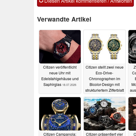
Diesen Artikel kommentieren / Antworten
Verwandte Artikel
Citizen veröffentlicht
Citizen stellt zwei neue
Z
neue Uhr mit
Eco-Drive-
Ca
Edelstahlgehäuse und
Chronographen im
Saphirglas
Bicolor-Design mit
Mo
18.07.2026
strukturiertem Zifferblatt
aus
vor
07.07.2026
Citizen Campanola:
Citizen präsentiert vier
C