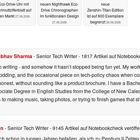
Eco-Drive-Uhr mit
neuen Nighthawk Eco-
neue
rlmuttzifferblatt auf
Drive Chronographen
Zenshin‑Titan‑Edition
en Markt
im funktionalen Design
ist auf 600 Exemplare
27.06.2026
begrenzt
27.06.2026
26.06.2026
bhav Sharma
- Senior Tech Writer
- 1817 Artikel auf Notebookc
o writing - and somehow it hasn’t stopped being fun yet. My wo
dding, and the occasional piece on tech-policy chaos when com
onest, without sounding like a product brochure. I have a Bac
ciate Degree in English Studies from the College of New Cale
fts to making music, taking photos, or trying to finish games th
hn
- Senior Tech Writer
- 9145 Artikel auf Notebookcheck veröffen
ch schon in jungen Jahren befallen, als ich zu Pentium II Zeite