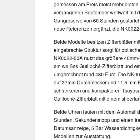
gemessen am Preis meist mehr bieten a
vergangenen September weltweit mit d
Gangreserve von 60 Stunden gestartet 
neue Referenzen ergänzt, die NK0022
Beide Modelle besitzen Zifferblätter mi
eingebrachte Struktur sorgt für optisch
NK0022-50A nutzt das größere 40mm-G
ein weißes Guilloché-Zifferblatt und ei
umgerechnet rund 480 Euro. Die NK0030
auf 37mm Durchmesser und 11,5 mm Ba
schlankeren und kompakteren Tsuyosa-V
Guilloché-Zifferblatt mit einem silber
Beide Uhren laufen mit dem Automatik
Stunden, Sekundenstopp und einen tra
Datumsanzeige, 5 Bar Wasserdichtigke
Modellen zur Ausstattung.