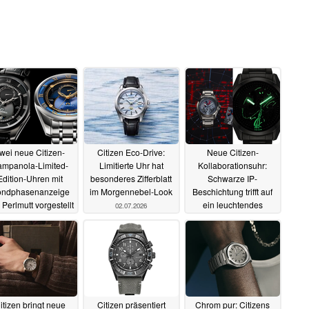
wei neue Citizen-
Citizen Eco-Drive:
Neue Citizen-
mpanola-Limited-
Limitierte Uhr hat
Kollaborationsuhr:
Edition-Uhren mit
besonderes Zifferblatt
Schwarze IP-
ndphasenanzeige
im Morgennebel-Look
Beschichtung trifft auf
 Perlmutt vorgestellt
ein leuchtendes
02.07.2026
Zifferblatt
04.07.2026
01.07.2026
itizen bringt neue
Citizen präsentiert
Chrom pur: Citizens