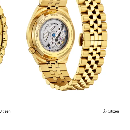
itizen
ⓘ Citizen