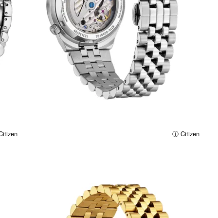
itizen
ⓘ Citizen