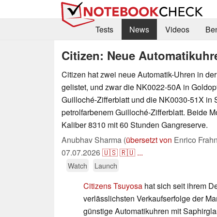
Tests
News
Videos
Be
Citizen: Neue Automatikuhre
Citizen hat zwei neue Automatik-Uhren in de
gelistet, und zwar die NK0022-50A in Goldop
Guilloché-Zifferblatt und die NK0030-51X in S
petrolfarbenem Guilloché-Zifferblatt. Beide 
Kaliber 8310 mit 60 Stunden Gangreserve.
Anubhav Sharma (
übersetzt von
Enrico Frahn
07.07.2026
🇺🇸
🇷🇺
...
Watch
Launch
Citizens Tsuyosa
hat sich seit ihrem D
verlässlichsten Verkaufserfolge der Ma
günstige Automatikuhren mit Saphirgla