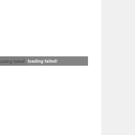
loading failed!
loading failed!