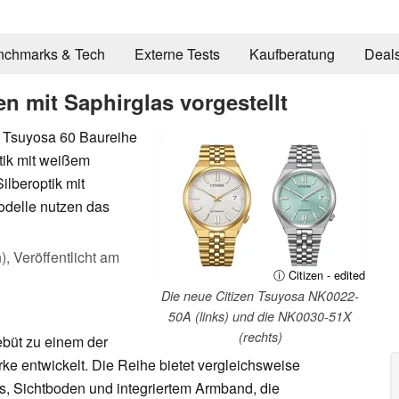
nchmarks & Tech
Externe Tests
Kaufberatung
Deal
n mit Saphirglas vorgestellt
r Tsuyosa 60 Baureihe
tik mit weißem
ilberoptik mit
Modelle nutzen das
),
Veröffentlicht am
ⓘ Citizen - edited
Die neue Citizen Tsuyosa NK0022-
50A (links) und die NK0030-51X
(rechts)
ebüt zu einem der
rke entwickelt. Die Reihe bietet vergleichsweise
s, Sichtboden und integriertem Armband, die