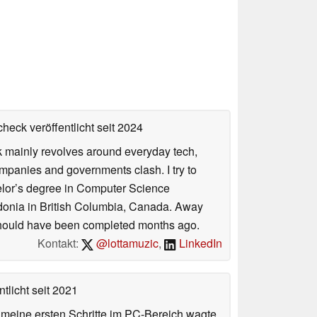
heck veröffentlicht
seit 2024
rk mainly revolves around everyday tech,
panies and governments clash. I try to
helor’s degree in Computer Science
donia in British Columbia, Canada. Away
at should have been completed months ago.
Kontakt:
@lottamuzic
,
LinkedIn
tlicht
seit 2021
n meine ersten Schritte im PC-Bereich wagte.