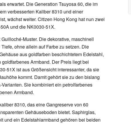
ls erwartet. Die Generation Tsuyosa 60, die im
em verbesserten Kaliber 8310 und einer
ist, wächst weiter. Citizen Hong Kong hat nun zwei
-50A und die NK0030-51X.
t Guilloché-Muster. Die dekorative, maschinell
e Tiefe, ohne allein auf Farbe zu setzen. Die
ehäuse aus goldfarben beschichtetem Edelstahl,
n goldfarbenes Armband. Der Preis liegt bei
-51X ist aus Größensicht interessanter, da sie
uhöhe kommt. Damit gehört sie zu den bislang
arianten. Sie kombiniert ein petrolfarbenes
farbenen Armband.
kaliber 8310, das eine Gangreserve von 60
nsparenten Gehäuseboden bietet. Saphirglas,
it und ein Edelstahlarmband gehören bei beiden