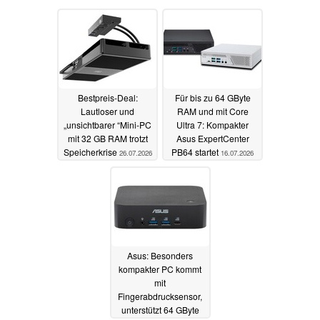
Bestpreis-Deal:
Für bis zu 64 GByte
Lautloser und
RAM und mit Core
„unsichtbarer “Mini-PC
Ultra 7: Kompakter
mit 32 GB RAM trotzt
Asus ExpertCenter
Speicherkrise
PB64 startet
26.07.2026
16.07.2026
Asus: Besonders
kompakter PC kommt
mit
Fingerabdrucksensor,
unterstützt 64 GByte