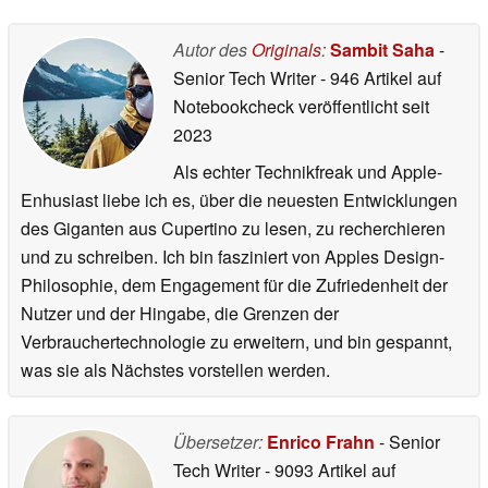
RAM und zwei SSDs
08.07.2026
Autor des
Originals
:
Sambit Saha
-
Senior Tech Writer
- 946 Artikel auf
Notebookcheck veröffentlicht
seit
2023
Als echter Technikfreak und Apple-
Enhusiast liebe ich es, über die neuesten Entwicklungen
des Giganten aus Cupertino zu lesen, zu recherchieren
und zu schreiben. Ich bin fasziniert von Apples Design-
Philosophie, dem Engagement für die Zufriedenheit der
Nutzer und der Hingabe, die Grenzen der
Verbrauchertechnologie zu erweitern, und bin gespannt,
was sie als Nächstes vorstellen werden.
Übersetzer:
Enrico Frahn
- Senior
Tech Writer
- 9093 Artikel auf