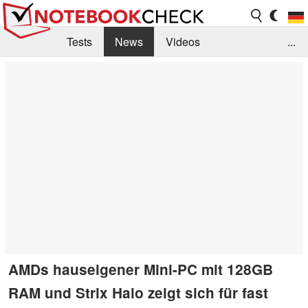
Tests
News
Videos
...
Benchmarks & Tech
Externe Tests
Kaufberatung
Deals
Suche
Jobs
Forum
AMDs hauseigener Mini-PC mit 128GB
RAM und Strix Halo zeigt sich für fast