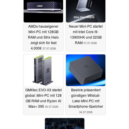
AMDs hauseigener
Neuer Mini-PC startet
Mini-PC mit 128GB
mit Intel Core i9-
RAM und Strix Halo
13900HK und 32GB
zeigt sich für fast
RAM
07.07.2026
4.000€
07.07.2026
GMKtec EVO-X3 startet
Beelink präsentiert
global: Mini-PC mit 128
günstigen Wildcat-
GB RAM und Ryzen AI
Lake-Mini-PC mit
Max+ 395
Smartphone-Speicher
05.07.2026
04.07.2026