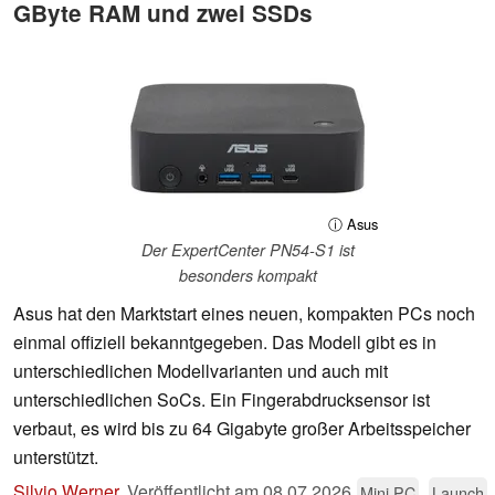
GByte RAM und zwei SSDs
ⓘ Asus
Der ExpertCenter PN54-S1 ist
besonders kompakt
Asus hat den Marktstart eines neuen, kompakten PCs noch
einmal offiziell bekanntgegeben. Das Modell gibt es in
unterschiedlichen Modellvarianten und auch mit
unterschiedlichen SoCs. Ein Fingerabdrucksensor ist
verbaut, es wird bis zu 64 Gigabyte großer Arbeitsspeicher
unterstützt.
Silvio Werner
,
Veröffentlicht am
08.07.2026
Mini PC
Launch