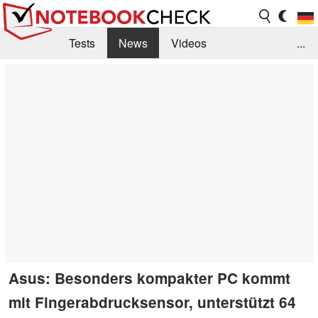
Tests
News
Videos
...
Benchmarks & Tech
Externe Tests
Kaufberatung
Deals
Suche
Jobs
Forum
Asus: Besonders kompakter PC kommt
mit Fingerabdrucksensor, unterstützt 64