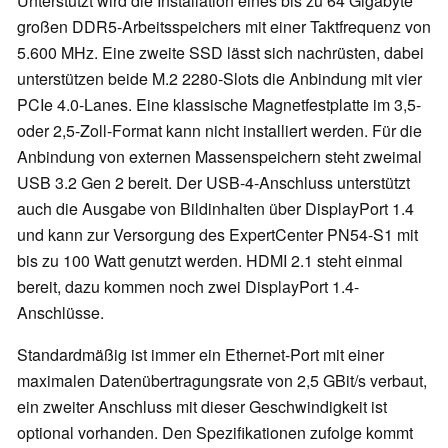
Unterstützt wird die Installation eines bis zu 64 Gigabyte
großen DDR5-Arbeitsspeichers mit einer Taktfrequenz von
5.600 MHz. Eine zweite SSD lässt sich nachrüsten, dabei
unterstützen beide M.2 2280-Slots die Anbindung mit vier
PCIe 4.0-Lanes. Eine klassische Magnetfestplatte im 3,5-
oder 2,5-Zoll-Format kann nicht installiert werden. Für die
Anbindung von externen Massenspeichern steht zweimal
USB 3.2 Gen 2 bereit. Der USB-4-Anschluss unterstützt
auch die Ausgabe von Bildinhalten über DisplayPort 1.4
und kann zur Versorgung des ExpertCenter PN54-S1 mit
bis zu 100 Watt genutzt werden. HDMI 2.1 steht einmal
bereit, dazu kommen noch zwei DisplayPort 1.4-
Anschlüsse.
Standardmäßig ist immer ein Ethernet-Port mit einer
maximalen Datenübertragungsrate von 2,5 GBit/s verbaut,
ein zweiter Anschluss mit dieser Geschwindigkeit ist
optional vorhanden. Den Spezifikationen zufolge kommt