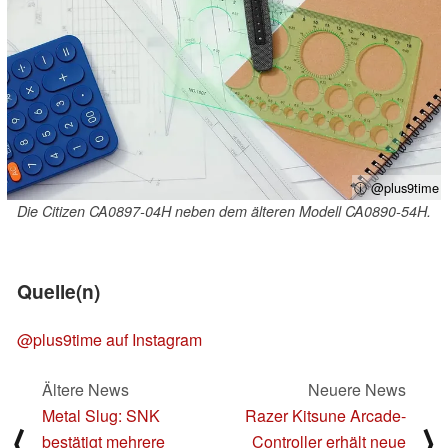
ⓘ @plus9time
Die Citizen CA0897-04H neben dem älteren Modell CA0890-54H.
Quelle(n)
@plus9time auf Instagram
Ältere News
Neuere News
Metal Slug: SNK
Razer Kitsune Arcade-
⟨
⟩
bestätigt mehrere
Controller erhält neue