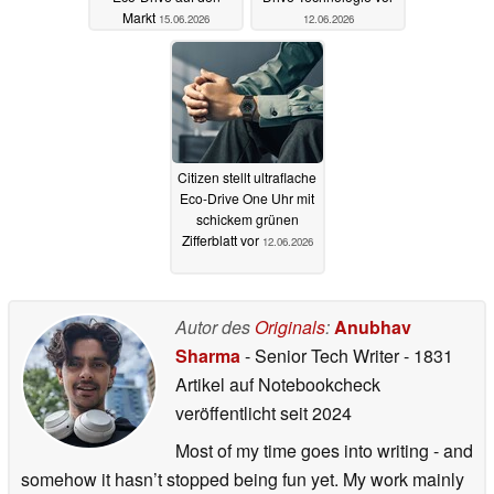
Markt
15.06.2026
12.06.2026
Citizen stellt ultraflache
Eco-Drive One Uhr mit
schickem grünen
Zifferblatt vor
12.06.2026
Autor des
Originals
:
Anubhav
Sharma
- Senior Tech Writer
- 1831
Artikel auf Notebookcheck
veröffentlicht
seit 2024
Most of my time goes into writing - and
somehow it hasn’t stopped being fun yet. My work mainly