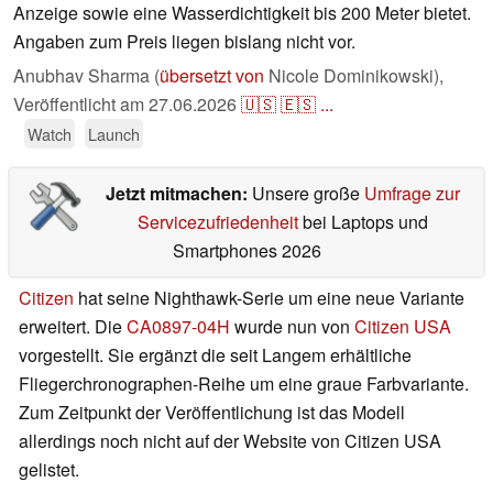
Anzeige sowie eine Wasserdichtigkeit bis 200 Meter bietet.
Angaben zum Preis liegen bislang nicht vor.
Anubhav Sharma (
übersetzt von
Nicole Dominikowski),
Veröffentlicht am
27.06.2026
🇺🇸
🇪🇸
...
Watch
Launch
Jetzt mitmachen:
Unsere große
Umfrage zur
Servicezufriedenheit
bei Laptops und
Smartphones 2026
Citizen
hat seine Nighthawk-Serie um eine neue Variante
erweitert. Die
CA0897-04H
wurde nun von
Citizen USA
vorgestellt. Sie ergänzt die seit Langem erhältliche
Fliegerchronographen-Reihe um eine graue Farbvariante.
Zum Zeitpunkt der Veröffentlichung ist das Modell
allerdings noch nicht auf der Website von Citizen USA
gelistet.