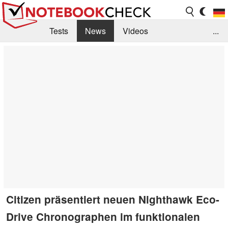
Tests
News
Videos
...
Benchmarks & Tech
Externe Tests
Kaufberatung
Deals
Suche
Jobs
Forum
Citizen präsentiert neuen Nighthawk Eco-
Drive Chronographen im funktionalen