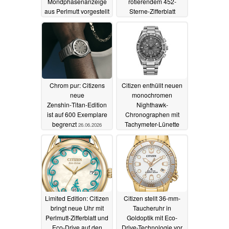
Mondphasenanzeige
rotierendem 452-
aus Perlmutt vorgestellt
Sterne-Zifferblatt
vorgestellt
04.07.2026
01.07.2026
Chrom pur: Citizens
Citizen enthüllt neuen
neue
monochromen
Zenshin‑Titan‑Edition
Nighthawk-
ist auf 600 Exemplare
Chronographen mit
begrenzt
Tachymeter-Lünette
26.06.2026
18.06.2026
Limited Edition: Citizen
Citizen stellt 36-mm-
bringt neue Uhr mit
Taucheruhr in
Perlmutt-Zifferblatt und
Goldoptik mit Eco-
Eco-Drive auf den
Drive-Technologie vor