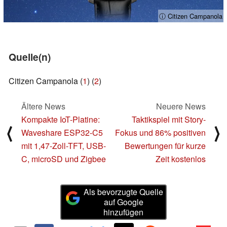
ⓘ Citizen Campanola
Quelle(n)
Citizen Campanola (
1
) (
2
)
Ältere News
Neuere News
Kompakte IoT-Platine:
Taktikspiel mit Story-
⟨
⟩
Waveshare ESP32-C5
Fokus und 86% positiven
mit 1,47-Zoll-TFT, USB-
Bewertungen für kurze
C, microSD und Zigbee
Zeit kostenlos
Als bevorzugte Quelle
auf Google
hinzufügen