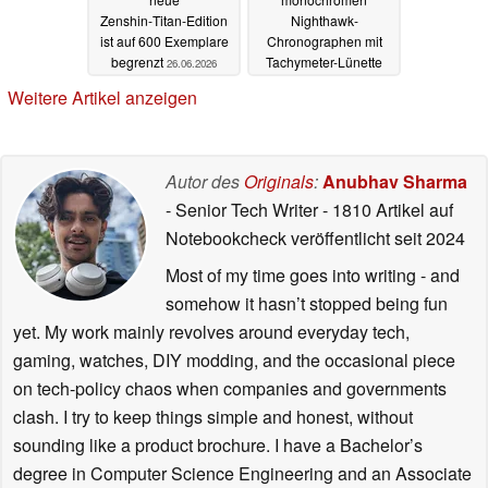
Zenshin‑Titan‑Edition
Nighthawk-
ist auf 600 Exemplare
Chronographen mit
begrenzt
Tachymeter-Lünette
26.06.2026
18.06.2026
Weitere Artikel anzeigen
Autor des
Originals
:
Anubhav Sharma
- Senior Tech Writer
- 1810 Artikel auf
Notebookcheck veröffentlicht
seit 2024
Most of my time goes into writing - and
somehow it hasn’t stopped being fun
yet. My work mainly revolves around everyday tech,
gaming, watches, DIY modding, and the occasional piece
on tech-policy chaos when companies and governments
clash. I try to keep things simple and honest, without
sounding like a product brochure. I have a Bachelor’s
degree in Computer Science Engineering and an Associate