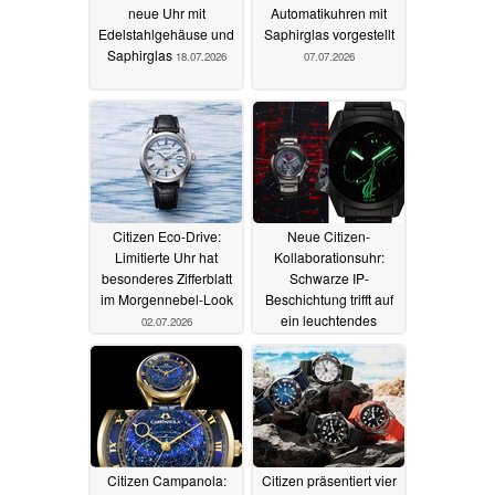
neue Uhr mit
Automatikuhren mit
Edelstahlgehäuse und
Saphirglas vorgestellt
Saphirglas
18.07.2026
07.07.2026
Citizen Eco-Drive:
Neue Citizen-
Limitierte Uhr hat
Kollaborationsuhr:
besonderes Zifferblatt
Schwarze IP-
im Morgennebel-Look
Beschichtung trifft auf
ein leuchtendes
02.07.2026
Zifferblatt
01.07.2026
Citizen Campanola:
Citizen präsentiert vier