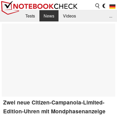
Tests
News
Videos
...
Benchmarks & Tech
Externe Tests
Kaufberatung
Deals
Suche
Jobs
Forum
Zwei neue Citizen-Campanola-Limited-
Edition-Uhren mit Mondphasenanzeige