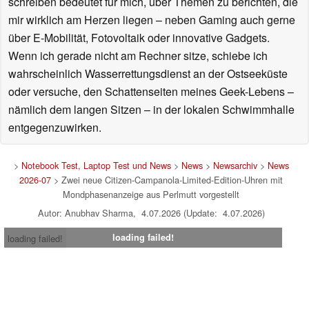
schreiben bedeutet für mich, über Themen zu berichten, die
mir wirklich am Herzen liegen – neben Gaming auch gerne
über E-Mobilität, Fotovoltaik oder innovative Gadgets.
Wenn ich gerade nicht am Rechner sitze, schiebe ich
wahrscheinlich Wasserrettungsdienst an der Ostseeküste
oder versuche, den Schattenseiten meines Geek-Lebens –
nämlich dem langen Sitzen – in der lokalen Schwimmhalle
entgegenzuwirken.
>
Notebook Test, Laptop Test und News
>
News
>
Newsarchiv
>
News
2026-07
> Zwei neue Citizen-Campanola-Limited-Edition-Uhren mit
Mondphasenanzeige aus Perlmutt vorgestellt
Autor: Anubhav Sharma, 4.07.2026 (Update: 4.07.2026)
loading failed!
loading failed!