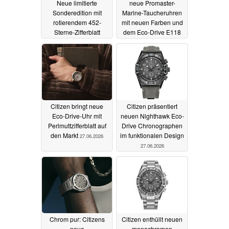
Neue limitierte
neue Promaster-
Sonderedition mit
Marine-Taucheruhren
rotierendem 452-
mit neuen Farben und
Sterne-Zifferblatt
dem Eco-Drive E118
vorgestellt
01.07.2026
30.06.2026
Citizen bringt neue
Citizen präsentiert
Eco-Drive-Uhr mit
neuen Nighthawk Eco-
Perlmuttzifferblatt auf
Drive Chronographen
den Markt
im funktionalen Design
27.06.2026
27.06.2026
Chrom pur: Citizens
Citizen enthüllt neuen
neue
monochromen