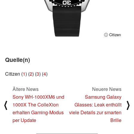
ⓘ Citizen
Quelle(n)
Citizen (
1
) (
2
) (
3
) (
4
)
Ältere News
Neuere News
Sony WH-1000XM6 und
Samsung Galaxy
⟨
⟩
1000X The ColleXion
Glasses: Leak enthüllt
erhalten Gaming-Modus
viele Details zur smarten
per Update
Brille