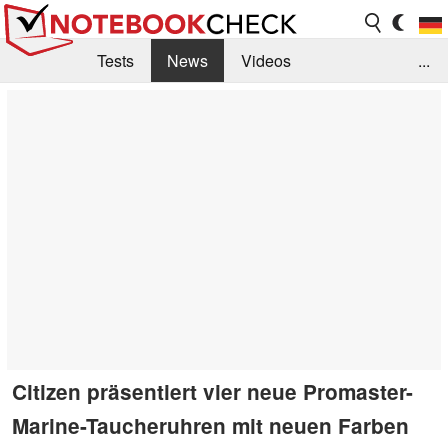
Tests
News
Videos
...
Benchmarks & Tech
Externe Tests
Kaufberatung
Deals
Suche
Jobs
Forum
Citizen präsentiert vier neue Promaster-
Marine-Taucheruhren mit neuen Farben