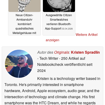
Neue Citizen-
Ausgewählte Citizen
Armbanduhr
Smartwatches
kombiniert
verlieren Bluetooth-
quadratisches
App-Support
03.04.2026
Metallgehäuse mit
Weitere Artikel
austauschbaren
anzeigen
Armbändern
30.04.2026
Autor des
Originals
:
Kristen Spradlin
- Tech Writer
- 250 Artikel auf
Notebookcheck veröffentlicht
seit
2024
Kristen is a technology writer based in
Toronto. He's primarily interested in smartphone
hardware, Android, Apple ecosystem, audio gear, and the
intersection of technology and climate change. His first
smartphone was the HTC Dream, and while he regards