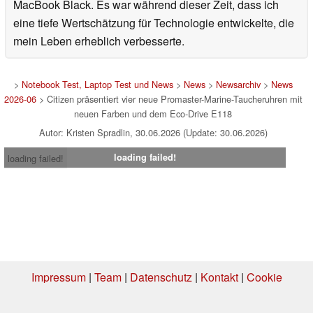
MacBook Black. Es war während dieser Zeit, dass ich
eine tiefe Wertschätzung für Technologie entwickelte, die
mein Leben erheblich verbesserte.
>
Notebook Test, Laptop Test und News
>
News
>
Newsarchiv
>
News
2026-06
> Citizen präsentiert vier neue Promaster-Marine-Taucheruhren mit
neuen Farben und dem Eco-Drive E118
Autor: Kristen Spradlin, 30.06.2026 (Update: 30.06.2026)
loading failed!
loading failed!
Impressum
|
Team
|
Datenschutz
|
Kontakt
|
Cookie
Einstellungen
| 01.08.2026 09:04
* Beim Kauf über einen Affiliate-Link kann Notebookcheck eine Vergütung