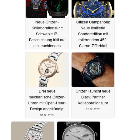
Neue Citizen-
Citizen Campanola:
Kollaborationsuhr:
Neue limitierte
Schwarze IP-
Sonderedition mit
Beschichtung trifft auf
rotierendem 452-
ein leuchtendes
Sterne-Zifferblatt
Zifferblatt
vorgestellt
01.07.2026
01.07.2026
Drei neue
Citizen launcht neue
mechanische Citizen-
Black Panther
Uhren mit Open-Heart-
Kollaborationsuhr
Design angekündigt
13.05.2026
01.06.2026