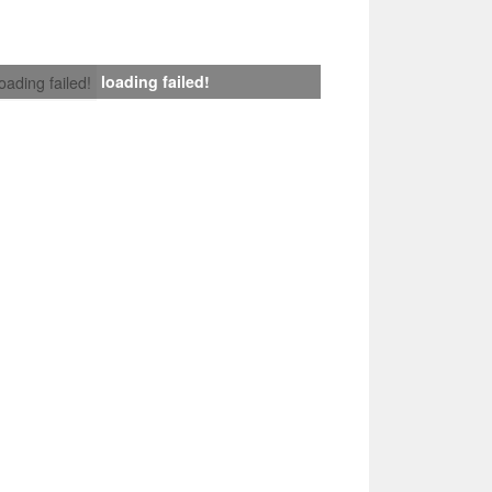
loading failed!
loading failed!