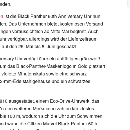
urden.
en
ist die Black Panther 60th Anniversary Uhr nun
tlich. Das Unternehmen bietet kostenlosen Versand
ungen voraussichtlich ab Mitte Mai beginnt. Auch
hr verfügbar, allerdings wird der Lieferzeitraum
 auf den 26. Mai bis 8. Juni geschätzt.
ersary Uhr verfügt über ein auffälliges grün-weiß
trum das Black-Panther-Maskenlogo in Gold platziert
e violette Minutenskala sowie eine schwarz
 42-mm-Edelstahlgehäuse und ein schwarzes
810 ausgestattet, einem Eco-Drive-Uhrwerk, das
 Zu den weiteren Merkmalen zählen kratzfestes
t bis 100 m, wodurch sich die Uhr zum Schwimmen,
nd wann die Citizen Marvel Black Panther 60th