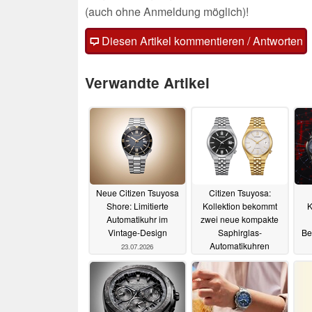
(auch ohne Anmeldung möglich)!
Diesen Artikel kommentieren / Antworten
Verwandte Artikel
Neue Citizen Tsuyosa
Citizen Tsuyosa:
Shore: Limitierte
Kollektion bekommt
K
Automatikuhr im
zwei neue kompakte
Vintage-Design
Saphirglas-
Be
Automatikuhren
23.07.2026
Z
08.07.2026