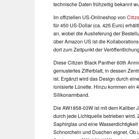
technische Daten frühzeitig bekannt w
Im offiziellen US-Onlineshop von
Citiz
für 450 US-Dollar (ca. 425 Euro) erhäl
an, wobei die Auslieferung der Bestell
über Amazon US ist die Kollaborationsu
dort zum Zeitpunkt der Veröffentlichung
Diese Citizen Black Panther 60th Anniv
gemustertes Zifferblatt, in dessen Zen
ist. Ergänzt wird das Design durch ein
ionisierte Lünette. Hinzu kommen ein
Silikonarmband.
Die AW1858-03W ist mit dem Kaliber J
durch jede Lichtquelle betrieben wird.
Saphirglas und eine Wasserdichtigkei
Schnorcheln und Duschen eignet. Ob u