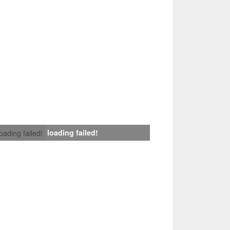
loading failed!
loading failed!