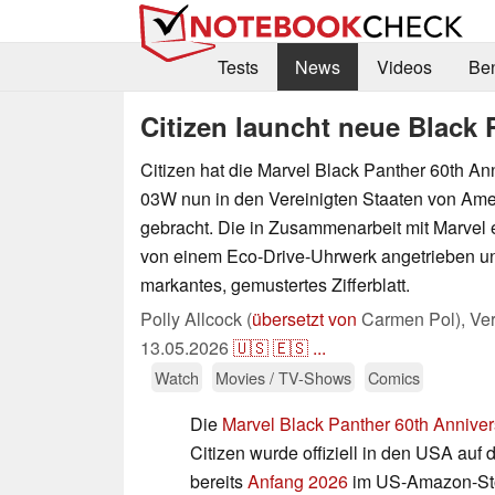
Tests
News
Videos
Be
Citizen launcht neue Black 
Citizen hat die Marvel Black Panther 60th A
03W nun in den Vereinigten Staaten von Ame
gebracht. Die in Zusammenarbeit mit Marvel 
von einem Eco-Drive-Uhrwerk angetrieben un
markantes, gemustertes Zifferblatt.
Polly Allcock (
übersetzt von
Carmen Pol),
Ver
13.05.2026
🇺🇸
🇪🇸
...
Watch
Movies / TV-Shows
Comics
Die
Marvel Black Panther 60th Anniv
Citizen wurde offiziell in den USA auf
bereits
Anfang 2026
im US-Amazon-Stor