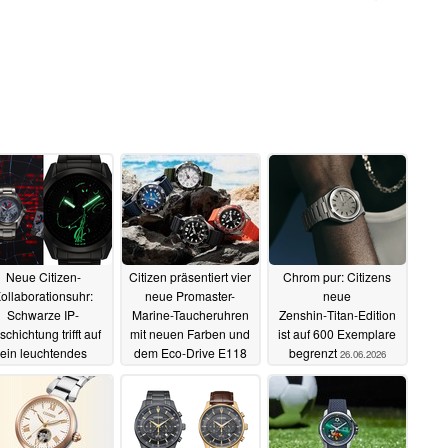
Neue Citizen-
Citizen präsentiert vier
Chrom pur: Citizens
ollaborationsuhr:
neue Promaster-
neue
Schwarze IP-
Marine-Taucheruhren
Zenshin‑Titan‑Edition
schichtung trifft auf
mit neuen Farben und
ist auf 600 Exemplare
ein leuchtendes
dem Eco-Drive E118
begrenzt
26.06.2026
ifferblatt
01.07.2026
30.06.2026