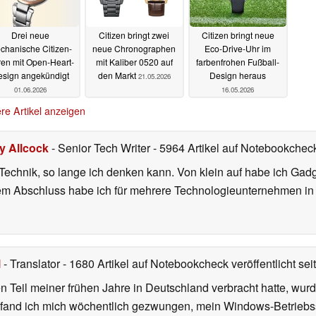
Drei neue
Citizen bringt zwei
Citizen bringt neue
chanische Citizen-
neue Chronographen
Eco-Drive-Uhr im
en mit Open-Heart-
mit Kaliber 0520 auf
farbenfrohen Fußball-
esign angekündigt
den Markt
Design heraus
21.05.2026
01.06.2026
16.05.2026
re Artikel anzeigen
ly Allcock
- Senior Tech Writer
- 5964 Artikel auf Notebookcheck
r Technik, so lange ich denken kann. Von klein auf habe ich Gad
nem Abschluss habe ich für mehrere Technologieunternehmen i
l
- Translator
- 1680 Artikel auf Notebookcheck veröffentlicht
sei
 Teil meiner frühen Jahre in Deutschland verbracht hatte, wur
7 fand ich mich wöchentlich gezwungen, mein Windows-Betriebssy