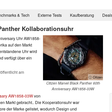
nchmarks & Tech
Externe Tests
Kaufberatung
Deal
Panther Kollaborationsuhr
nniversary Uhr AW1858-
rika auf den Markt
entstandene Uhr wird
d verfügt über ein
öffentlicht am
ⓘ Citizen
Citizen Marvel Black Panther 60th
Anniversary AW1858-03W
ersary AW1858-03W
von
 den Markt gebracht.. Die Kooperationsuhr war
e der Marke gelistet, wodurch Design und