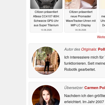
Citizen präsentiert
Citizen präsentiert
Attesa CC4107-80H:
neue Promaster
me
Schwarze GPS-Uhr
WaveTracker-Uhren mit
Uhr
aus Super Titanium
MIP-LC Display
D
10.06.2026
04.06.2026
Weite
Autor des
Originals
:
Pol
Ich interessiere mich fü
funktionieren. Seit mei
Robotik gearbeitet.
Übersetzer:
Carmen Po
Nachdem ich den größten
erleichtert. Im Jahr 200