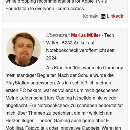
while dropping recommendations for Apple TV+'s
Foundation to everyone I come across.
Kontakt:
LinkedIn
Übersetzer:
Marius Müller
- Tech
Writer
- 5233 Artikel auf
Notebookcheck veröffentlicht
seit
2024
Als Kind der 90er war mein Gameboy
mein ständiger Begleiter. Nach der Schule wurde die
PlayStation angeworfen. Als ich schließlich meinen
ersten PC bekam, war es vollends um mich geschehen.
Meine Leidenschaft fürs Gaming ist seitdem nie wieder
abgeflacht. Für Notebookcheck zu schreiben bedeutet für
mich, über Themen zu berichten, die mir wirklich am
Herzen liegen – neben Gaming auch gerne über E-
Mobilität, Fotovoltaik oder innovative Gadgets. Wenn ich