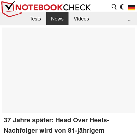
Tests
News
Videos
...
Benchmarks & Tech
Externe Tests
Kaufberatung
Deals
Suche
Jobs
Forum
37 Jahre später: Head Over Heels-
Nachfolger wird von 81-jährigem