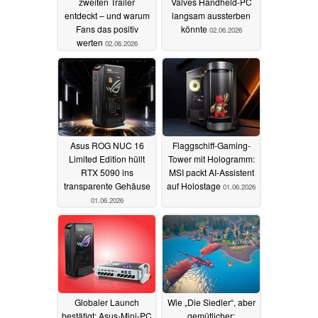
zweiten Trailer
Valves Handheld-PC
entdeckt – und warum
langsam aussterben
Fans das positiv
könnte
02.06.2026
werten
02.06.2026
Asus ROG NUC 16
Flaggschiff-Gaming-
Limited Edition hüllt
Tower mit Hologramm:
RTX 5090 ins
MSI packt AI-Assistent
transparente Gehäuse
auf Holostage
01.06.2026
01.06.2026
Globaler Launch
Wie „Die Siedler“, aber
bestätigt: Asus-Mini-PC
gemütlicher: