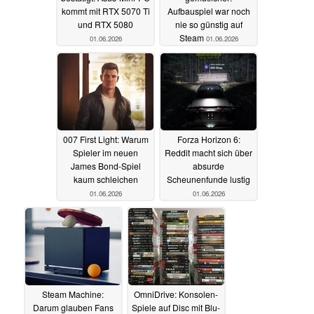
kommt mit RTX 5070 Ti
Aufbauspiel war noch
und RTX 5080
nie so günstig auf
Steam
01.06.2026
01.06.2026
007 First Light: Warum
Forza Horizon 6:
Spieler im neuen
Reddit macht sich über
James Bond-Spiel
absurde
kaum schleichen
Scheunenfunde lustig
01.06.2026
01.06.2026
Steam Machine:
OmniDrive: Konsolen-
Darum glauben Fans
Spiele auf Disc mit Blu-