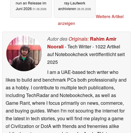
nun an Release im
ray-Laufwerk
Juni 2026
archivieren
01.06.2026
28.05.2026
Weitere Artikel
anzeigen
Autor des
Originals
:
Rahim Amir
Noorali
- Tech Writer
- 1022 Artikel
auf Notebookcheck veröffentlicht
seit
2025
I am a UAE-based tech writer who
likes to build and benchmark PCs both professionally and
as a hobby. I contribute to multiple tech publications,
including TechRadar and Notebookcheck, as well as
Game Rant, where I focus primarily on news, commerce,
and buying guides. When I'm not scouring the internet for
the latest in tech stories, you will find me playing a game
of Civilization or DotA with friends and frenemies alike