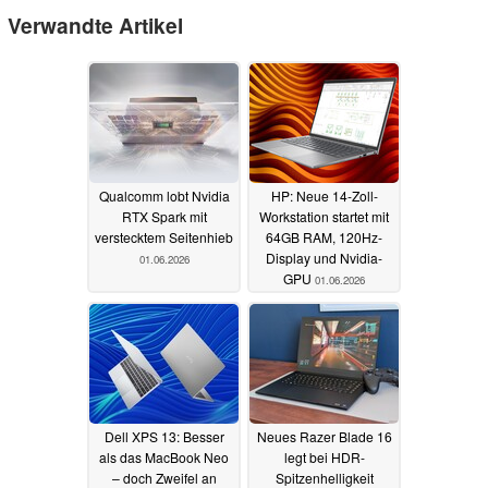
Verwandte Artikel
Qualcomm lobt Nvidia
HP: Neue 14-Zoll-
RTX Spark mit
Workstation startet mit
verstecktem Seitenhieb
64GB RAM, 120Hz-
Display und Nvidia-
01.06.2026
GPU
01.06.2026
Dell XPS 13: Besser
Neues Razer Blade 16
als das MacBook Neo
legt bei HDR-
– doch Zweifel an
Spitzenhelligkeit