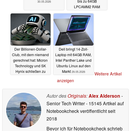
bis zu 64GB
30.05.2026
LPCAMM2 RAM
29.05.2026
Der Billionen-Dollar-
Dell bringt 14-Zoll-
Club, mit dem niemand
Laptop mit 64GB RAM,
gerechnet hat: Micron
Intel Panther Lake und
Technology und SK
Ubuntu Linux auf den
Hynix schließen zu
Markt
29.05.2026
Weitere Artikel
Samsung auf
29.05.2026
anzeigen
Autor des
Originals
:
Alex Alderson
-
Senior Tech Writer
- 15145 Artikel auf
Notebookcheck veröffentlicht
seit
2018
Bevor ich für Notebookcheck schrieb