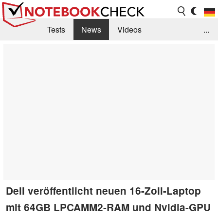
Tests
News
Videos
...
Benchmarks & Tech
Externe Tests
Kaufberatung
Deals
Suche
Jobs
Forum
Dell veröffentlicht neuen 16-Zoll-Laptop
mit 64GB LPCAMM2-RAM und Nvidia-GPU