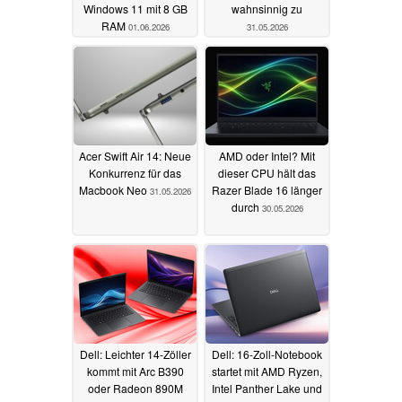
Windows 11 mit 8 GB
wahnsinnig zu
RAM
01.06.2026
31.05.2026
Acer Swift Air 14: Neue
AMD oder Intel? Mit
Konkurrenz für das
dieser CPU hält das
Macbook Neo
Razer Blade 16 länger
31.05.2026
durch
30.05.2026
Dell: Leichter 14-Zöller
Dell: 16-Zoll-Notebook
kommt mit Arc B390
startet mit AMD Ryzen,
oder Radeon 890M
Intel Panther Lake und