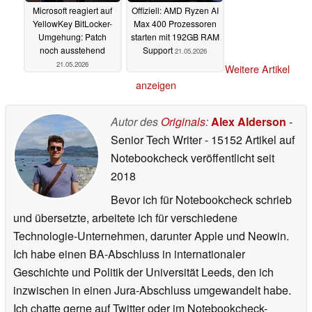
Microsoft reagiert auf
Offiziell: AMD Ryzen AI
YellowKey BitLocker-
Max 400 Prozessoren
Umgehung: Patch
starten mit 192GB RAM
noch ausstehend
Support
21.05.2026
21.05.2026
Weitere Artikel
anzeigen
Autor des
Originals
:
Alex Alderson
-
Senior Tech Writer
- 15152 Artikel auf
Notebookcheck veröffentlicht
seit
2018
Bevor ich für Notebookcheck schrieb
und übersetzte, arbeitete ich für verschiedene
Technologie-Unternehmen, darunter Apple und Neowin.
Ich habe einen BA-Abschluss in internationaler
Geschichte und Politik der Universität Leeds, den ich
inzwischen in einen Jura-Abschluss umgewandelt habe.
Ich chatte gerne auf Twitter oder im Notebookcheck-