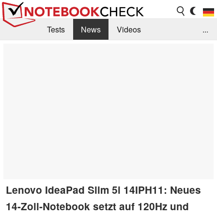
Tests
News
Videos
...
Benchmarks & Tech
Externe Tests
Kaufberatung
Deals
Suche
Jobs
Forum
Lenovo IdeaPad Slim 5i 14IPH11: Neues
14-Zoll-Notebook setzt auf 120Hz und