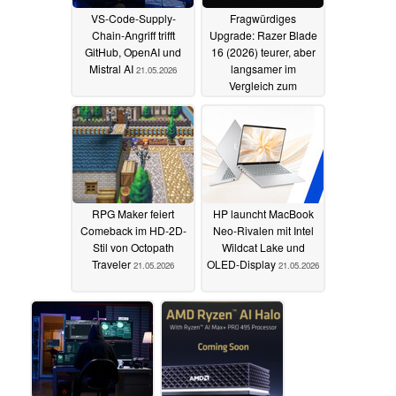
VS-Code-Supply-
Fragwürdiges
Chain-Angriff trifft
Upgrade: Razer Blade
GitHub, OpenAI und
16 (2026) teurer, aber
Mistral AI
langsamer im
21.05.2026
Vergleich zum
Vorgänger
21.05.2026
RPG Maker feiert
HP launcht MacBook
Comeback im HD-2D-
Neo-Rivalen mit Intel
Stil von Octopath
Wildcat Lake und
Traveler
OLED-Display
21.05.2026
21.05.2026