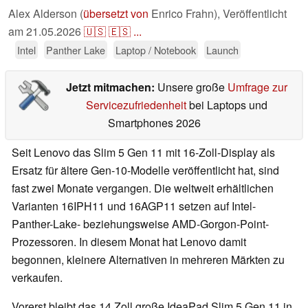
Alex Alderson (
übersetzt von
Enrico Frahn),
Veröffentlicht
am
21.05.2026
🇺🇸
🇪🇸
...
Intel
Panther Lake
Laptop / Notebook
Launch
Jetzt mitmachen:
Unsere große
Umfrage zur
Servicezufriedenheit
bei Laptops und
Smartphones 2026
Seit Lenovo das Slim 5 Gen 11 mit 16-Zoll-Display als
Ersatz für ältere Gen-10-Modelle veröffentlicht hat, sind
fast zwei Monate vergangen. Die weltweit erhältlichen
Varianten 16IPH11 und 16AGP11 setzen auf Intel-
Panther-Lake- beziehungsweise AMD-Gorgon-Point-
Prozessoren. In diesem Monat hat Lenovo damit
begonnen, kleinere Alternativen in mehreren Märkten zu
verkaufen.
Vorerst bleibt das 14 Zoll große IdeaPad Slim 5 Gen 11 in