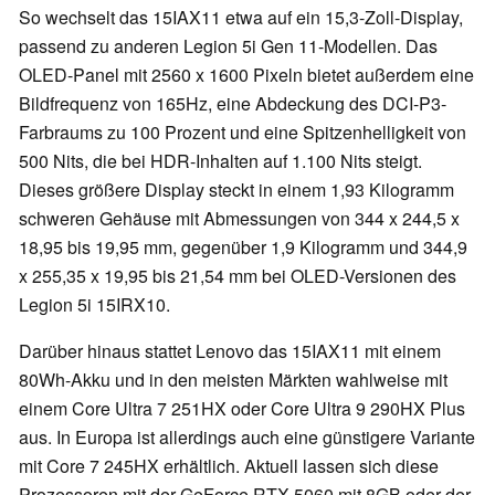
So wechselt das 15IAX11 etwa auf ein 15,3-Zoll-Display,
passend zu anderen Legion 5i Gen 11-Modellen. Das
OLED-Panel mit 2560 x 1600 Pixeln bietet außerdem eine
Bildfrequenz von 165Hz, eine Abdeckung des DCI-P3-
Farbraums zu 100 Prozent und eine Spitzenhelligkeit von
500 Nits, die bei HDR-Inhalten auf 1.100 Nits steigt.
Dieses größere Display steckt in einem 1,93 Kilogramm
schweren Gehäuse mit Abmessungen von 344 x 244,5 x
18,95 bis 19,95 mm, gegenüber 1,9 Kilogramm und 344,9
x 255,35 x 19,95 bis 21,54 mm bei OLED-Versionen des
Legion 5i 15IRX10.
Darüber hinaus stattet Lenovo das 15IAX11 mit einem
80Wh-Akku und in den meisten Märkten wahlweise mit
einem Core Ultra 7 251HX oder Core Ultra 9 290HX Plus
aus. In Europa ist allerdings auch eine günstigere Variante
mit Core 7 245HX erhältlich. Aktuell lassen sich diese
Prozessoren mit der GeForce RTX 5060 mit 8GB oder der