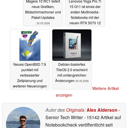
Mageia 10 RC1 liefert
Lenovos Yoga Pro 7i
neue Grafiken,
15 G11 ist eines der
Bildschirmschoner und
ersten Multimedia-
Paket-Updates
Notebooks mit der
neuen RTX 5070 12
20.05.2026
GB
20.05.2026
Neues OpenBSD 7.9
Debian-basiertes
punktet mit
TileOS 2.0 erscheint
verbesserter
mit umfangreichen
Zeitplanung und
Änderungen
20.05.2026
weiteren Neuerungen
Weitere Artikel
20.05.2026
anzeigen
Autor des
Originals
:
Alex Alderson
-
Senior Tech Writer
- 15142 Artikel auf
Notebookcheck veröffentlicht
seit