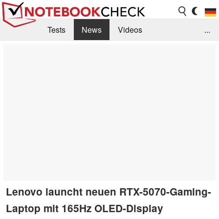
Tests
News
Videos
...
Benchmarks & Tech
Externe Tests
Kaufberatung
Deals
Suche
Jobs
Forum
Lenovo launcht neuen RTX-5070-Gaming-
Laptop mit 165Hz OLED-Display