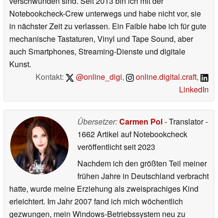
verschwunden sind. Seit 2013 bin ich mit der
Notebookcheck-Crew unterwegs und habe nicht vor, sie
in nächster Zeit zu verlassen. Ein Faible habe ich für gute
mechanische Tastaturen, Vinyl und Tape Sound, aber
auch Smartphones, Streaming-Dienste und digitale
Kunst.
Kontakt:
@online_digi
,
online.digital.craft
,
LinkedIn
Übersetzer:
Carmen Pol
- Translator
-
1662 Artikel auf Notebookcheck
veröffentlicht
seit 2023
Nachdem ich den größten Teil meiner
frühen Jahre in Deutschland verbracht
hatte, wurde meine Erziehung als zweisprachiges Kind
erleichtert. Im Jahr 2007 fand ich mich wöchentlich
gezwungen, mein Windows-Betriebssystem neu zu