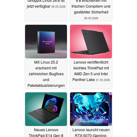
Gnoppix Linux 26.6 ist
9.8 erscheinen mit
jetzt verfügbar
frischen Compilern und
29.05.2026
gestärkter Sicherheit
28.05.2026
MX Linux 25.2
Lenovo veröffentlicht
erscheint mit
leichtes ThinkPad mit
zahlreichen Bugfixes
AMD Zen 5 und Intel
und
Panther Lake
21.05.2026
Paketaktualisierungen
26.05.2026
Neues Lenovo
Lenovo launcht neuen
ThinkPad E14 Gen 8
RTX-5070-Gaming-