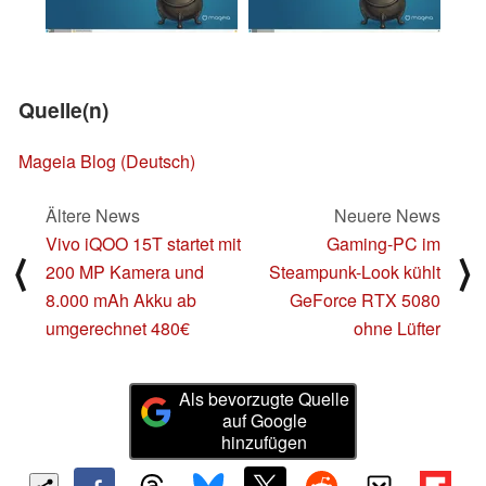
Quelle(n)
Mageia Blog (
Deutsch
)
Ältere News
Neuere News
Vivo iQOO 15T startet mit
Gaming-PC im
⟨
⟩
200 MP Kamera und
Steampunk-Look kühlt
8.000 mAh Akku ab
GeForce RTX 5080
umgerechnet 480€
ohne Lüfter
Als bevorzugte Quelle
auf Google
hinzufügen