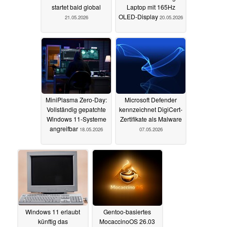
startet bald global
Laptop mit 165Hz
OLED-Display
21.05.2026
20.05.2026
MiniPlasma Zero-Day:
Microsoft Defender
Vollständig gepatchte
kennzeichnet DigiCert-
Windows 11-Systeme
Zertifikate als Malware
angreifbar
18.05.2026
07.05.2026
Windows 11 erlaubt
Gentoo-basiertes
künftig das
MocaccinoOS 26.03