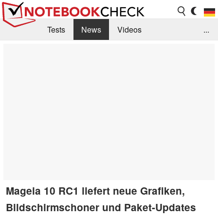
Tests
News
Videos
...
Benchmarks & Tech
Externe Tests
Kaufberatung
Deals
Suche
Jobs
Forum
Mageia 10 RC1 liefert neue Grafiken,
Bildschirmschoner und Paket-Updates