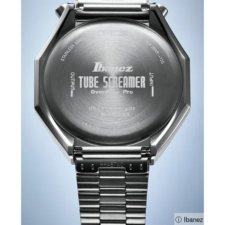
ⓘ Ibanez