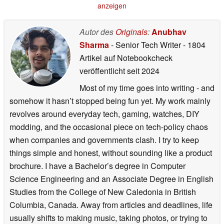
anzeigen
Armbändern
30.04.2026
Autor des
Originals
:
Anubhav
Sharma
- Senior Tech Writer
- 1804
Artikel auf Notebookcheck
veröffentlicht
seit 2024
Most of my time goes into writing - and
somehow it hasn’t stopped being fun yet. My work mainly
revolves around everyday tech, gaming, watches, DIY
modding, and the occasional piece on tech-policy chaos
when companies and governments clash. I try to keep
things simple and honest, without sounding like a product
brochure. I have a Bachelor’s degree in Computer
Science Engineering and an Associate Degree in English
Studies from the College of New Caledonia in British
Columbia, Canada. Away from articles and deadlines, life
usually shifts to making music, taking photos, or trying to