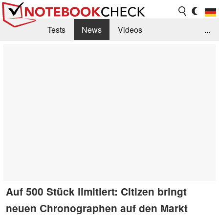
Tests
News
Videos
...
Benchmarks & Tech
Externe Tests
Kaufberatung
Deals
Suche
Jobs
Forum
Auf 500 Stück limitiert: Citizen bringt
neuen Chronographen auf den Markt