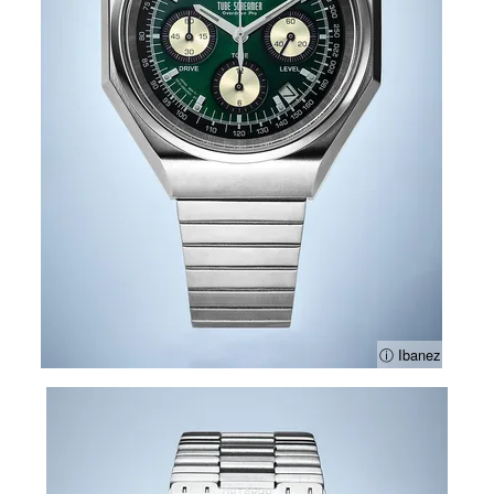
ⓘ Ibanez