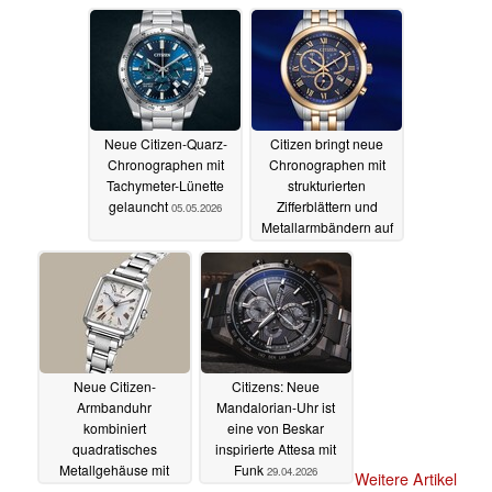
Neue Citizen-Quarz-
Citizen bringt neue
Chronographen mit
Chronographen mit
Tachymeter-Lünette
strukturierten
gelauncht
Zifferblättern und
05.05.2026
Metallarmbändern auf
den Markt
05.05.2026
Neue Citizen-
Citizens: Neue
Armbanduhr
Mandalorian-Uhr ist
kombiniert
eine von Beskar
quadratisches
inspirierte Attesa mit
Metallgehäuse mit
Funk
29.04.2026
Weitere Artikel
austauschbaren