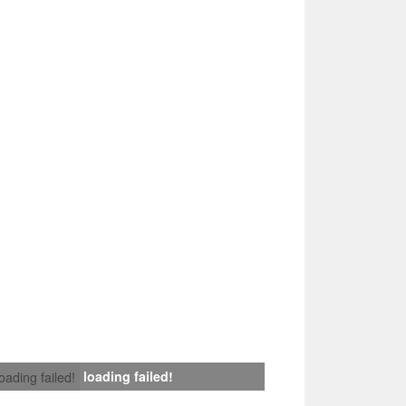
loading failed!
loading failed!