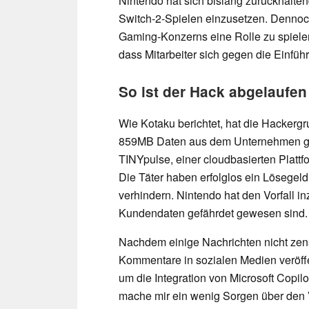
Nintendo hat sich bislang zurückhalten
Switch-2-Spielen einzusetzen. Dennoch
Gaming-Konzerns eine Rolle zu spielen.
dass Mitarbeiter sich gegen die Einfüh
So ist der Hack abgelaufen
Wie Kotaku berichtet, hat die Hacke
859MB Daten aus dem Unternehmen ge
TINYpulse, einer cloudbasierten Plattf
Die Täter haben erfolglos ein Lösegeld
verhindern. Nintendo hat den Vorfall in
Kundendaten gefährdet gewesen sind.
Nachdem einige Nachrichten nicht zen
Kommentare in sozialen Medien veröffe
um die Integration von Microsoft Copilot
mache mir ein wenig Sorgen über den V