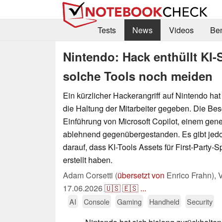
Tests
News
Videos
Be
Nintendo: Hack enthüllt KI-
solche Tools noch meiden
Ein kürzlicher Hackerangriff auf Nintendo hat
die Haltung der Mitarbeiter gegeben. Die Bes
Einführung von Microsoft Copilot, einem gene
ablehnend gegenübergestanden. Es gibt jed
darauf, dass KI-Tools Assets für First-Party-S
erstellt haben.
Adam Corsetti (
übersetzt von
Enrico Frahn),
V
17.06.2026
🇺🇸
🇪🇸
...
AI
Console
Gaming
Handheld
Security