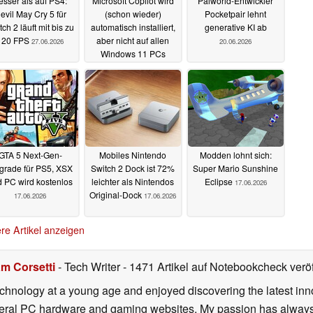
esser als auf PS4:
Microsoft Copilot wird
Palworld-Entwickler
evil May Cry 5 für
(schon wieder)
Pocketpair lehnt
tch 2 läuft mit bis zu
automatisch installiert,
generative KI ab
120 FPS
aber nicht auf allen
27.06.2026
20.06.2026
Windows 11 PCs
22.06.2026
GTA 5 Next-Gen-
Mobiles Nintendo
Modden lohnt sich:
grade für PS5, XSX
Switch 2 Dock ist 72%
Super Mario Sunshine
 PC wird kostenlos
leichter als Nintendos
Eclipse
17.06.2026
Original-Dock
17.06.2026
17.06.2026
re Artikel anzeigen
m Corsetti
- Tech Writer
- 1471 Artikel auf Notebookcheck veröf
echnology at a young age and enjoyed discovering the latest inn
everal PC hardware and gaming websites. My passion has always