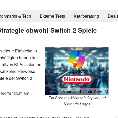
nchmarks & Tech
Externe Tests
Kaufberatung
Deal
Strategie obwohl Switch 2 Spiele
 seltene Einblicke in
chäftigten haben der
rativen KI-Assistenten,
och keine Hinweise
piele der Switch 2
ⓘ Microsoft, Nintendo, Canva AI
eröffentlicht am
Ein Büro mit Microsoft Copilot und
Nintendo Logos