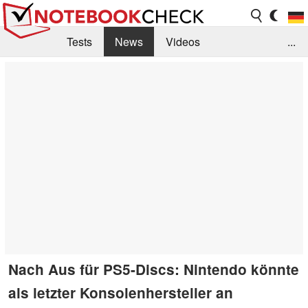
Tests
News
Videos
...
Benchmarks & Tech
Externe Tests
Kaufberatung
Deals
Suche
Jobs
Forum
Nach Aus für PS5-Discs: Nintendo könnte
als letzter Konsolenhersteller an