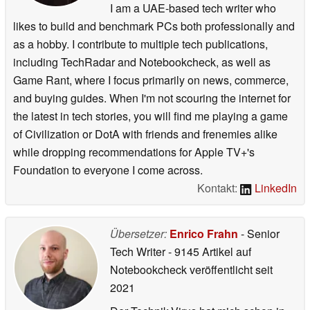
I am a UAE-based tech writer who
likes to build and benchmark PCs both professionally and
as a hobby. I contribute to multiple tech publications,
including TechRadar and Notebookcheck, as well as
Game Rant, where I focus primarily on news, commerce,
and buying guides. When I'm not scouring the internet for
the latest in tech stories, you will find me playing a game
of Civilization or DotA with friends and frenemies alike
while dropping recommendations for Apple TV+'s
Foundation to everyone I come across.
Kontakt:
LinkedIn
Übersetzer:
Enrico Frahn
- Senior
Tech Writer
- 9145 Artikel auf
Notebookcheck veröffentlicht
seit
2021