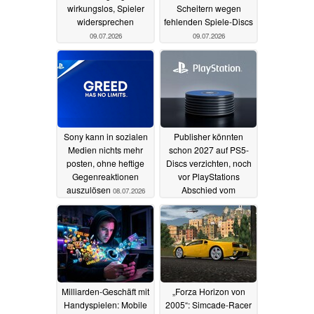
wirkungslos, Spieler
Scheitern wegen
widersprechen
fehlenden Spiele-Discs
09.07.2026
09.07.2026
Sony kann in sozialen
Publisher könnten
Medien nichts mehr
schon 2027 auf PS5-
posten, ohne heftige
Discs verzichten, noch
Gegenreaktionen
vor PlayStations
auszulösen
Abschied vom
08.07.2026
physischen Spielen
06.07.2026
Milliarden-Geschäft mit
„Forza Horizon von
Handyspielen: Mobile
2005“: Simcade-Racer