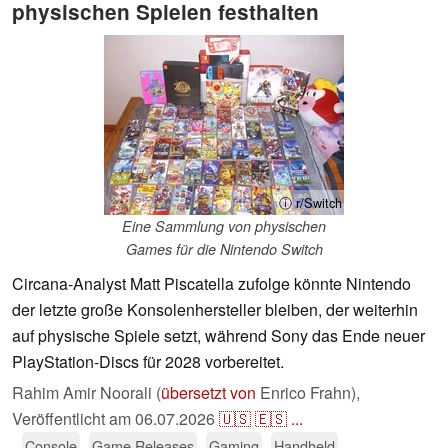
physischen Spielen festhalten
ⓘ r/Switch
Eine Sammlung von physischen
Games für die Nintendo Switch
Circana-Analyst Matt Piscatella zufolge könnte Nintendo
der letzte große Konsolenhersteller bleiben, der weiterhin
auf physische Spiele setzt, während Sony das Ende neuer
PlayStation-Discs für 2028 vorbereitet.
Rahim Amir Noorali (
übersetzt von
Enrico Frahn),
Veröffentlicht am
06.07.2026
🇺🇸
🇪🇸
...
Console
Game Releases
Gaming
Handheld