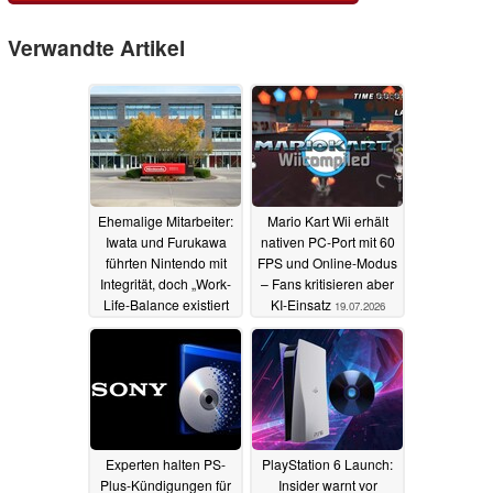
Verwandte Artikel
Ehemalige Mitarbeiter:
Mario Kart Wii erhält
Iwata und Furukawa
nativen PC-Port mit 60
führten Nintendo mit
FPS und Online-Modus
Integrität, doch „Work-
– Fans kritisieren aber
Life-Balance existiert
KI-Einsatz
19.07.2026
nicht“
29.07.2026
Experten halten PS-
PlayStation 6 Launch:
Plus-Kündigungen für
Insider warnt vor