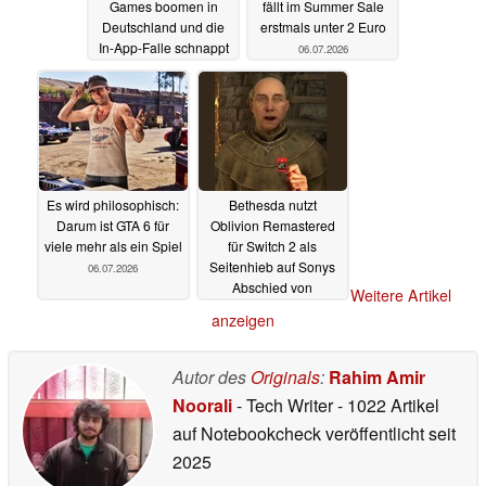
Games boomen in
fällt im Summer Sale
Deutschland und die
erstmals unter 2 Euro
In-App-Falle schnappt
06.07.2026
zu
06.07.2026
Es wird philosophisch:
Bethesda nutzt
Darum ist GTA 6 für
Oblivion Remastered
viele mehr als ein Spiel
für Switch 2 als
Seitenhieb auf Sonys
06.07.2026
Abschied von
Weitere Artikel
physischen
anzeigen
PlayStation-Spielen
04.07.2026
Autor des
Originals
:
Rahim Amir
Noorali
- Tech Writer
- 1022 Artikel
auf Notebookcheck veröffentlicht
seit
2025