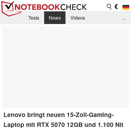
Tests
News
Videos
...
Benchmarks & Tech
Externe Tests
Kaufberatung
Deals
Suche
Jobs
Forum
Lenovo bringt neuen 15-Zoll-Gaming-
Laptop mit RTX 5070 12GB und 1.100 Nit