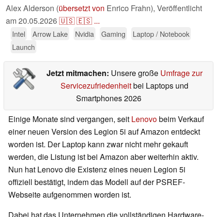
Alex Alderson (
übersetzt von
Enrico Frahn),
Veröffentlicht
am
20.05.2026
🇺🇸
🇪🇸
...
Intel
Arrow Lake
Nvidia
Gaming
Laptop / Notebook
Launch
Jetzt mitmachen:
Unsere große
Umfrage zur
Servicezufriedenheit
bei Laptops und
Smartphones 2026
Einige Monate sind vergangen, seit
Lenovo
beim Verkauf
einer neuen Version des Legion 5i auf Amazon entdeckt
worden ist. Der Laptop kann zwar nicht mehr gekauft
werden, die Listung ist bei Amazon aber weiterhin aktiv.
Nun hat Lenovo die Existenz eines neuen Legion 5i
offiziell bestätigt, indem das Modell auf der PSREF-
Webseite aufgenommen worden ist.
Dabei hat das Unternehmen die vollständigen Hardware-