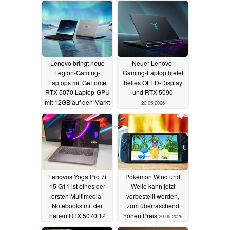
Lenovo bringt neue
Neuer Lenovo-
Legion-Gaming-
Gaming-Laptop bietet
Laptops mit GeForce
helles OLED-Display
RTX 5070 Laptop-GPU
und RTX 5090
mit 12GB auf den Markt
20.05.2026
23.05.2026
Lenovos Yoga Pro 7i
Pokémon Wind und
15 G11 ist eines der
Welle kann jetzt
ersten Multimedia-
vorbestellt werden,
Notebooks mit der
zum überraschend
neuen RTX 5070 12
hohen Preis
20.05.2026
GB
20.05.2026