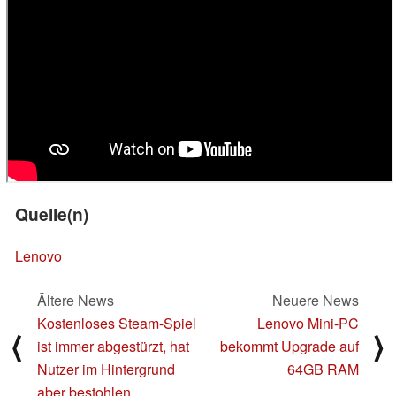
Quelle(n)
Lenovo
Ältere News
Neuere News
Kostenloses Steam-Spiel
Lenovo Mini-PC
⟨
⟩
ist immer abgestürzt, hat
bekommt Upgrade auf
Nutzer im Hintergrund
64GB RAM
aber bestohlen