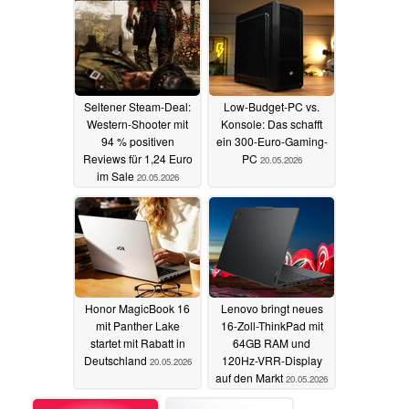
Seltener Steam-Deal:
Low-Budget-PC vs.
Western-Shooter mit
Konsole: Das schafft
94 % positiven
ein 300-Euro-Gaming-
Reviews für 1,24 Euro
PC
20.05.2026
im Sale
20.05.2026
Honor MagicBook 16
Lenovo bringt neues
mit Panther Lake
16-Zoll-ThinkPad mit
startet mit Rabatt in
64GB RAM und
Deutschland
120Hz-VRR-Display
20.05.2026
auf den Markt
20.05.2026